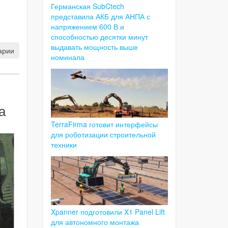
Германская SubCtech
представила АКБ для АНПА с
напряжением 600 В и
способностью десятки минут
выдавать мощность выше
арии
номинала
а
TerraFirma готовит интерфейсы
для роботизации строительной
техники
Xpanner подготовили X1 Panel Lift
для автономного монтажа