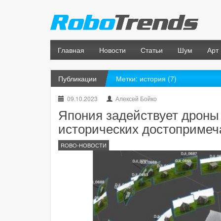
Главная
Новости
Статьи
Шум
Арт
Публикации
Метки: история (7)
09.10.2023
Алексей Бойко
Япония задействует дроны
исторических достопримеч
ROBO-НОВОСТИ