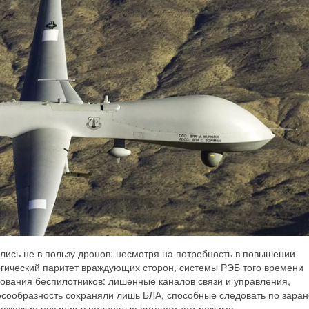
лись не в пользу дронов: несмотря на потребность в повышении
гический паритет враждующих сторон, системы РЭБ того времени
ования беспилотников: лишенные каналов связи и управления,
есообразность сохраняли лишь БЛА, способные следовать по зара
ажеские позиции в полностью автономном режиме.