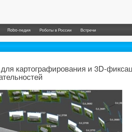
Robo-педия
Роботы в России
Встречи
 для картографирования и 3D-фикса
ательностей