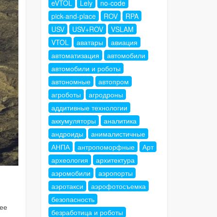
eVTOL
Lely
no-code
pick-and-place
ROV
RPA
USV
USV+ROV
VSLAM
VTOL
аватары
авиация
автоматизация
автомобили
автомобили и роботы
автономные
автопром
агроботы
агродроны
аддитивные технологии
аккумуляторы
аналитика
андроиды
анималистичные
АНПА
антропоморфные
Арт
археология
архитектура
аэромобили
аэропорты
аэротакси
аэрофотосъемка
безопасность
нее
безработица и роботы