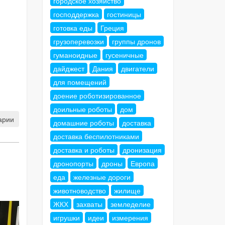
городское хозяйство
господдержка
гостиницы
готовка еды
Греция
грузоперевозки
группы дронов
гуманоидные
гусеничные
дайджест
Дания
двигатели
для помещений
доение роботизированное
доильные роботы
дом
арии
домашние роботы
доставка
доставка беспилотниками
доставка и роботы
дронизация
дронопорты
дроны
Европа
еда
железные дороги
животноводство
жилище
ЖКХ
захваты
земледелие
игрушки
идеи
измерения