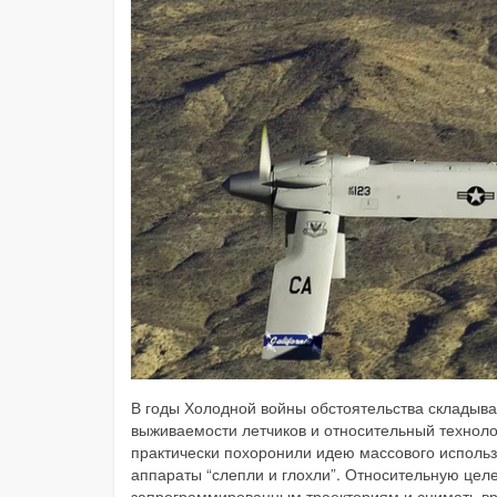
В годы Холодной войны обстоятельства складыва
выживаемости летчиков и относительный техноло
практически похоронили идею массового использ
аппараты “слепли и глохли”. Относительную цел
запрограммированным траекториям и снимать вр