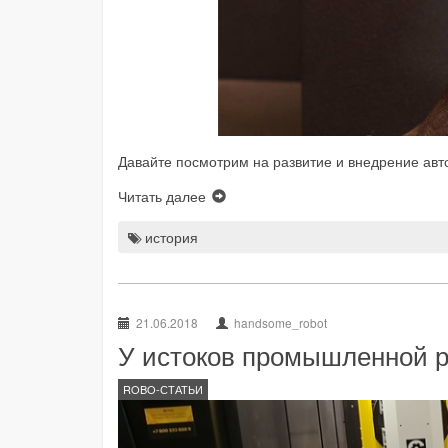
Давайте посмотрим на развитие и внедрение авто
Читать далее
история
21.06.2018
handsome_robot
У истоков промышленной р
ROBO-СТАТЬИ