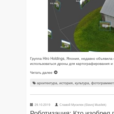
Группа Hiro Holdings, Япония, недавно объявила о
использоваться дроны для картографирования и
Читать далее
архитектура
,
история
,
культура
,
фотограммет
29.10.2019
Славой Мусилек (Slavoj Musílek)
Роботизация: Кто изобрел 