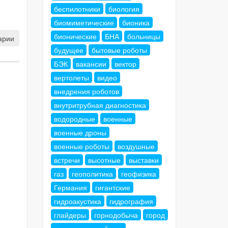
беспилотники
биология
биомиметические
бионика
бионические
БНА
больницы
арии
будущее
бытовые роботы
БЭК
вакансии
вектор
вертолеты
видео
внедрения роботов
внутритрубная диагностика
водородные
военные
военные дроны
военные роботы
воздушные
встречи
высотные
выставки
газ
геополитика
геофизика
Германия
гигантские
гидроакустика
гидрография
глайдеры
горнодобыча
город