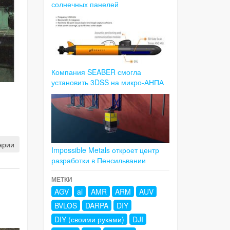
солнечных панелей
Компания SEABER смогла
установить 3DSS на микро-АНПА
арии
Impossible Metals откроет центр
разработки в Пенсильвании
МЕТКИ
AGV
ai
AMR
ARM
AUV
BVLOS
DARPA
DIY
DIY (своими руками)
DJI