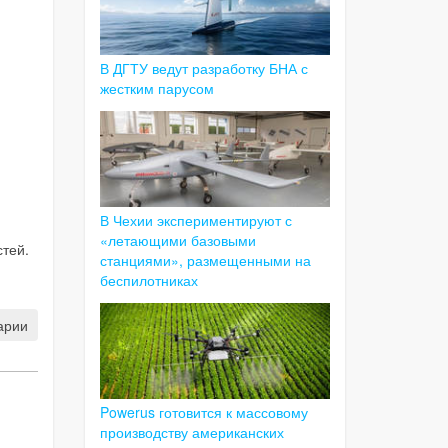
В ДГТУ ведут разработку БНА с
жестким парусом
В Чехии экспериментируют с
«летающими базовыми
тей.
станциями», размещенными на
беспилотниках
арии
Powerus готовится к массовому
производству американских