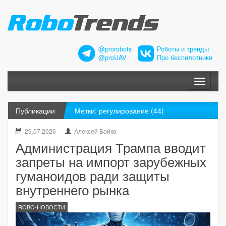
@prorobots
Роботы и тренды
@proUAV
Про беспилотники
Меню
Публикации
Метки: регулирование (44)
29.07.2026
Алексей Бойко
Администрация Трампа вводит
запреты на импорт зарубежных
гуманоидов ради защиты
внутреннего рынка
ROBO-НОВОСТИ