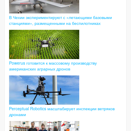
В Чехии экспериментируют с «летающими базовыми
станциями», размещенными на беспилотниках
Powerus готовится к массовому производству
американских аграрных дронов
Perceptual Robotics масштабирует инспекции ветряков
дронами