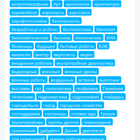
антропоморфные
Арт
археология
архитектура
аэромобили
аэропорты
аэротакси
аэрофотосъемка
безопасность
безработица и роботы
беспилотники
биология
биомиметические
бионика
бионические
БНА
больницы
будущее
бытовые роботы
БЭК
вакансии
вектор
вертолеты
видео
внедрения роботов
внутритрубная диагностика
водородные
военные
военные дроны
военные роботы
воздушные
встречи
высотные
выставки
газ
геополитика
геофизика
Германия
гигантские
гидроакустика
гидрография
глайдеры
горнодобыча
город
городское хозяйство
господдержка
гостиницы
готовка еды
Греция
грузоперевозки
группы дронов
гуманоидные
гусеничные
дайджест
Дания
двигатели
для помещений
доение роботизированное