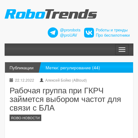
@prorobots
Роботы и тренды
@proUAV
Про беспилотники
Меню
Публикации
Метки: регулирование (44)
22.12.2022
Алексей Бойко (ABloud)
Рабочая группа при ГКРЧ
займется выбором частот для
связи с БЛА
ROBO-НОВОСТИ