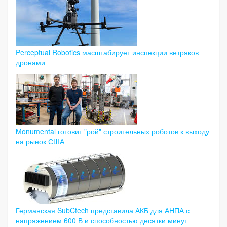
Perceptual Robotics масштабирует инспекции ветряков
дронами
Monumental готовит "рой" строительных роботов к выходу
на рынок США
Германская SubCtech представила АКБ для АНПА с
напряжением 600 В и способностью десятки минут