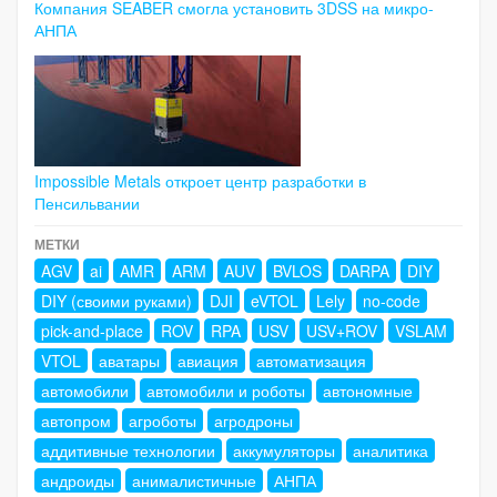
Компания SEABER смогла установить 3DSS на микро-
АНПА
Impossible Metals откроет центр разработки в
Пенсильвании
МЕТКИ
AGV
ai
AMR
ARM
AUV
BVLOS
DARPA
DIY
DIY (своими руками)
DJI
eVTOL
Lely
no-code
pick-and-place
ROV
RPA
USV
USV+ROV
VSLAM
VTOL
аватары
авиация
автоматизация
автомобили
автомобили и роботы
автономные
автопром
агроботы
агродроны
аддитивные технологии
аккумуляторы
аналитика
андроиды
анималистичные
АНПА