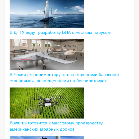
В ДГТУ ведут разработку БНА с жестким парусом
В Чехии экспериментируют с «летающими базовыми
станциями», размещенными на беспилотниках
Powerus готовится к массовому производству
американских аграрных дронов