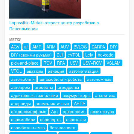
Impossible Metals откроет центр разработки в
Пенсильвании
МЕТКИ
AGV
ai
AMR
ARM
AUV
BVLOS
DARPA
DIY
DIY (своими руками)
DJI
eVTOL
Lely
no-code
pick-and-place
ROV
RPA
USV
USV+ROV
VSLAM
VTOL
аватары
авиация
автоматизация
автомобили
автомобили и роботы
автономные
автопром
агроботы
агродроны
аддитивные технологии
аккумуляторы
аналитика
андроиды
анималистичные
АНПА
антропоморфные
Арт
археология
архитектура
аэромобили
аэропорты
аэротакси
аэрофотосъемка
безопасность