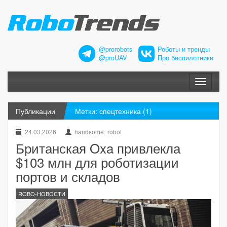
@prorobots
Роботы и тренды
@proUAV
Про беспилотники
Меню
Публикации
Метки: спецтехника (1)
24.03.2026
handsome_robot
Британская Oxa привлекла
$103 млн для роботизации
портов и складов
ROBO-НОВОСТИ