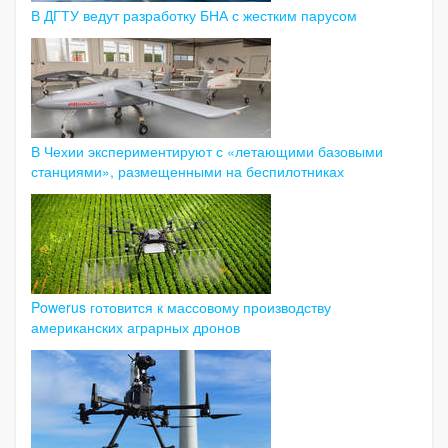
В ДГТУ ведут разработку БНА с жестким парусом
В Чехии экспериментируют с «летающими базовыми
станциями», размещенными на беспилотниках
Powerus готовится к массовому производству
американских аграрных дронов