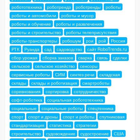
робототехника
роботрендз
роботренды
роботы
роботы и автомобили
роботы и мусор
роботы и обучение
роботы и развлечения
роботы и строительство
роботы телеприсутствия
роботы-транспортеры
робошум
рои
рой
Россия
РТК
Руанда
сад
садоводство
сайт RoboTrends.ru
сбор урожая
сборка заказов
сварка
связь
сделки
сельское
сельское хозяйство
сенсоры
сервисные роботы
СИМ
синтез речи
складская
склады
склады и роботизация
смартроботы
соревнования
сортировка
сотрудничество
софт-роботика
социальная робототехника
социальные
социальные роботы
спецтехника
спорт
спорт и дроны
спорт и роботы
спутниковая
стандартизация
статистика
стратегии
строительство
судовождение
судостроение
США