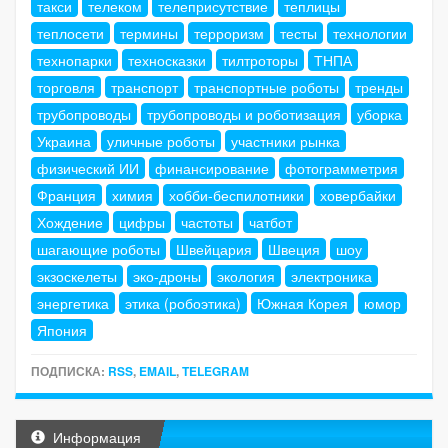
такси
телеком
телеприсутствие
теплицы
теплосети
термины
терроризм
тесты
технологии
технопарки
техносказки
тилтроторы
ТНПА
торговля
транспорт
транспортные роботы
тренды
трубопроводы
трубопроводы и роботизация
уборка
Украина
уличные роботы
участники рынка
физический ИИ
финансирование
фотограмметрия
Франция
химия
хобби-беспилотники
ховербайки
Хождение
цифры
частоты
чатбот
шагающие роботы
Швейцария
Швеция
шоу
экзоскелеты
эко-дроны
экология
электроника
энергетика
этика (робоэтика)
Южная Корея
юмор
Япония
ПОДПИСКА:
RSS
,
EMAIL
,
TELEGRAM
Информация