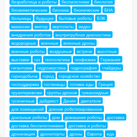
безработица и роботы
беспилотники
биология
биомиметические
бионика
бионические
БНА
больницы
будущее
бытовые роботы
БЭК
вакансии
вектор
вертолеты
видео
внедрения роботов
внутритрубная диагностика
водородные
военные
военные дроны
военные роботы
воздушные
встречи
высотные
выставки
газ
геополитика
геофизика
Германия
гигантские
гидроакустика
гидрография
глайдеры
горнодобыча
город
городское хозяйство
господдержка
гостиницы
готовка еды
Греция
грузоперевозки
группы дронов
гуманоидные
гусеничные
дайджест
Дания
двигатели
для помещений
доение роботизированное
доильные роботы
дом
домашние роботы
доставка
доставка беспилотниками
доставка и роботы
дронизация
дронопорты
дроны
Европа
еда