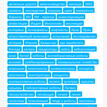
железные дороги
животноводство
жилище
ЖКХ
захваты
земледелие
игрушки
идеи
измерения
Израиль
ИИ
ИИ - вкратце
инвентаризация
инвестиции
Индия
Иннополис
инспекция
интервью
интерфейсы
инфоботы
Ирак
Иран
искусственный интеллект
испытания
исследования
история
Италия
Казахстан
как заработать
Канада
катера
квадрупеды
кейсы
киборгизация
кино
Китай
коботы
коллаборативные роботы
колонки
комбинированные
коммунальное хозяйство
компании
компоненты
конвертопланы
конкурсы
конспекты
конструкторы
концепты
кооперативные роботы
космос
культура
курьезы
курьеры
лабораторные роботы
Латвия
лесоустройство
летающие
лизинг
линки
логистика
локализация
люди и роботы
магазины