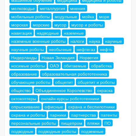
машинное обучение
медицина
медицина и роботы
мелководье
металлургия
мнения
мобильные роботы
модульные
мойка
море
морская
морские
мусор
мусор и роботы
навигация
надводные
наземные
наземные военные роботы
налоги
наука
научные
научные роботы
необычные
нефтегаз
нефть
Нидерланды
Новая Зеландия
Норвегия
носимые роботы
ОАЭ
обитаемые
обработка
образование
образовательная робототехника
обучающие роботы
общепит
общепит и роботы
общество
Объединенное Королевство
окраска
октокоптеры
онлайн-курсы робототехники
опрыскивание
офисные
охрана и беспилотники
охрана и роботы
парники
партнерства
патенты
персональные роботы
пищепром
пляжи
ПО
подводные
подводные роботы
подземные