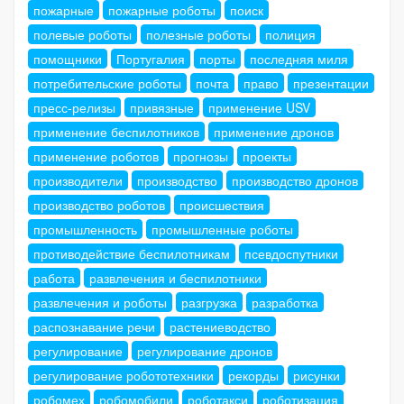
пожарные
пожарные роботы
поиск
полевые роботы
полезные роботы
полиция
помощники
Португалия
порты
последняя миля
потребительские роботы
почта
право
презентации
пресс-релизы
привязные
применение USV
применение беспилотников
применение дронов
применение роботов
прогнозы
проекты
производители
производство
производство дронов
производство роботов
происшествия
промышленность
промышленные роботы
противодействие беспилотникам
псевдоспутники
работа
развлечения и беспилотники
развлечения и роботы
разгрузка
разработка
распознавание речи
растениеводство
регулирование
регулирование дронов
регулирование робототехники
рекорды
рисунки
робомех
робомобили
роботакси
роботизация