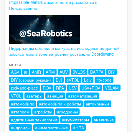
Impossible Metals откроет центр разработки в
Пенсильвании
Нидерланды объявили конкурс на исследование донной
экосиситемы в зоне ветроэлектростанции Doordewind
МЕТКИ
AGV
ai
AMR
ARM
AUV
BVLOS
DARPA
DIY
DIY (своими руками)
DJI
eVTOL
Lely
no-code
pick-and-place
ROV
RPA
USV
USV+ROV
VSLAM
VTOL
аватары
авиация
автоматизация
автомобили
автомобили и роботы
автономные
автопром
агроботы
агродроны
аддитивные технологии
аккумуляторы
аналитика
андроиды
анималистичные
АНПА