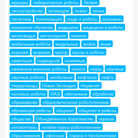
курьеры
лабораторные роботы
Латвия
лесоустройство
летающие
лизинг
линки
логистика
локализация
люди и роботы
магазины
машинное обучение
медицина
медицина и роботы
мелководье
металлургия
мнения
мобильные роботы
модульные
мойка
море
морская
морские
мусор
мусор и роботы
навигация
надводные
наземные
наземные военные роботы
налоги
наука
научные
научные роботы
необычные
нефтегаз
нефть
Нидерланды
Новая Зеландия
Норвегия
носимые роботы
ОАЭ
обитаемые
обработка
образование
образовательная робототехника
обучающие роботы
общепит
общепит и роботы
общество
Объединенное Королевство
окраска
октокоптеры
онлайн-курсы робототехники
опрыскивание
офисные
охрана и беспилотники