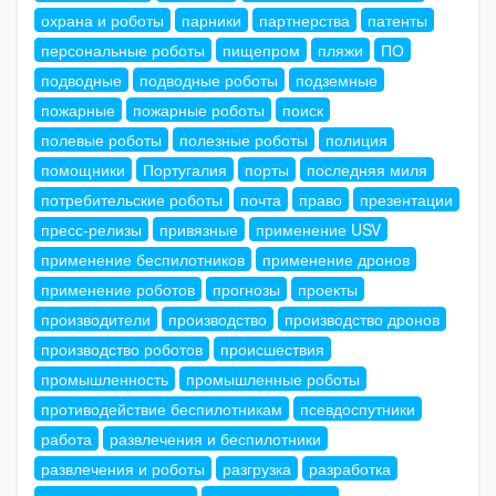
охрана и роботы
парники
партнерства
патенты
персональные роботы
пищепром
пляжи
ПО
подводные
подводные роботы
подземные
пожарные
пожарные роботы
поиск
полевые роботы
полезные роботы
полиция
помощники
Португалия
порты
последняя миля
потребительские роботы
почта
право
презентации
пресс-релизы
привязные
применение USV
применение беспилотников
применение дронов
применение роботов
прогнозы
проекты
производители
производство
производство дронов
производство роботов
происшествия
промышленность
промышленные роботы
противодействие беспилотникам
псевдоспутники
работа
развлечения и беспилотники
развлечения и роботы
разгрузка
разработка