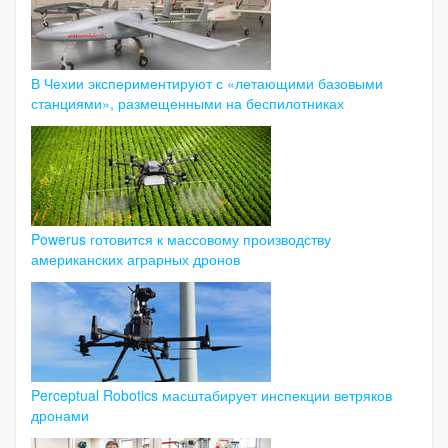
В Чехии экспериментируют с «летающими базовыми
станциями», размещенными на беспилотниках
Powerus готовится к массовому производству
американских аграрных дронов
Perceptual Robotics масштабирует инспекции ветряков
дронами