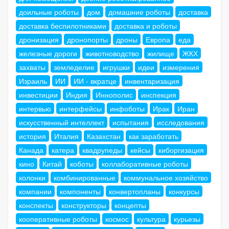
доильные роботы
дом
домашние роботы
доставка
доставка беспилотниками
доставка и роботы
дронизация
дронопорты
дроны
Европа
еда
железные дороги
животноводство
жилище
ЖКХ
захваты
земледелие
игрушки
идеи
измерения
Израиль
ИИ
ИИ - вкратце
инвентаризация
инвестиции
Индия
Иннополис
инспекция
интервью
интерфейсы
инфоботы
Ирак
Иран
искусственный интеллект
испытания
исследования
история
Италия
Казахстан
как заработать
Канада
катера
квадрупеды
кейсы
киборгизация
кино
Китай
коботы
коллаборативные роботы
колонки
комбинированные
коммунальное хозяйство
компании
компоненты
конвертопланы
конкурсы
конспекты
конструкторы
концепты
кооперативные роботы
космос
культура
курьезы