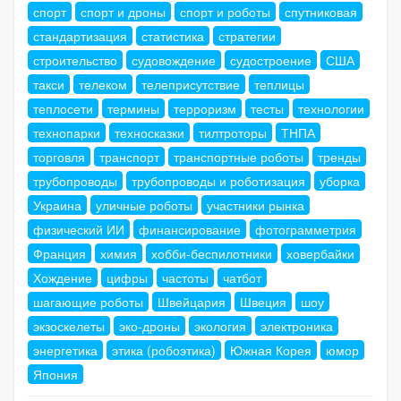
спорт
спорт и дроны
спорт и роботы
спутниковая
стандартизация
статистика
стратегии
строительство
судовождение
судостроение
США
такси
телеком
телеприсутствие
теплицы
теплосети
термины
терроризм
тесты
технологии
технопарки
техносказки
тилтроторы
ТНПА
торговля
транспорт
транспортные роботы
тренды
трубопроводы
трубопроводы и роботизация
уборка
Украина
уличные роботы
участники рынка
физический ИИ
финансирование
фотограмметрия
Франция
химия
хобби-беспилотники
ховербайки
Хождение
цифры
частоты
чатбот
шагающие роботы
Швейцария
Швеция
шоу
экзоскелеты
эко-дроны
экология
электроника
энергетика
этика (робоэтика)
Южная Корея
юмор
Япония