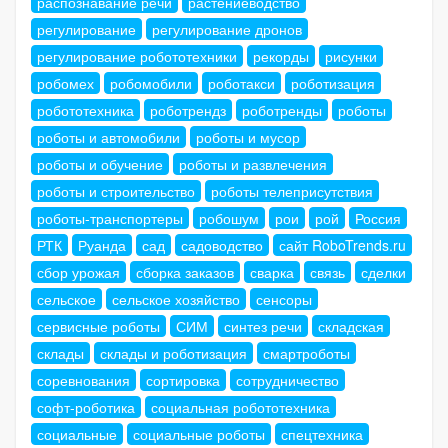
распознавание речи
растениеводство
регулирование
регулирование дронов
регулирование робототехники
рекорды
рисунки
робомех
робомобили
роботакси
роботизация
робототехника
роботрендз
роботренды
роботы
роботы и автомобили
роботы и мусор
роботы и обучение
роботы и развлечения
роботы и строительство
роботы телеприсутствия
роботы-транспортеры
робошум
рои
рой
Россия
РТК
Руанда
сад
садоводство
сайт RoboTrends.ru
сбор урожая
сборка заказов
сварка
связь
сделки
сельское
сельское хозяйство
сенсоры
сервисные роботы
СИМ
синтез речи
складская
склады
склады и роботизация
смартроботы
соревнования
сортировка
сотрудничество
софт-роботика
социальная робототехника
социальные
социальные роботы
спецтехника