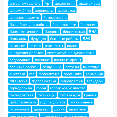
антропоморфные
Арт
археология
архитектура
аэромобили
аэропорты
аэротакси
аэрофотосъемка
безопасность
безработица и роботы
беспилотники
биология
биомиметические
бионика
бионические
БНА
больницы
будущее
бытовые роботы
БЭК
вакансии
вектор
вертолеты
видео
внедрения роботов
внутритрубная диагностика
водородные
военные
военные дроны
военные роботы
воздушные
встречи
высотные
выставки
газ
геополитика
геофизика
Германия
гигантские
гидроакустика
гидрография
глайдеры
горнодобыча
город
городское хозяйство
господдержка
гостиницы
готовка еды
Греция
грузоперевозки
группы дронов
гуманоидные
гусеничные
дайджест
Дания
двигатели
для помещений
доение роботизированное