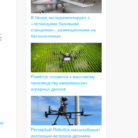
В Чехии экспериментируют с
«летающими базовыми
станциями», размещенными на
,
беспилотниках
С
Powerus готовится к массовому
производству американских
аграрных дронов
ии
Perceptual Robotics масштабирует
инспекции ветряков дронами