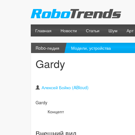
Главная
Новости
Статьи
Шум
Арт
Robo-педия
Модели, устройства
Gardy
Алексей Бойко (ABloud)
Gardy
Концепт
Внешний вид