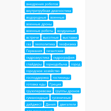
внедрения роботов
внутритрубная диагностика
водородные
военные
военные дроны
военные роботы
воздушные
встречи
высотные
выставки
газ
геополитика
геофизика
Германия
гигантские
гидроакустика
гидрография
глайдеры
горнодобыча
город
городское хозяйство
господдержка
гостиницы
готовка еды
Греция
грузоперевозки
группы дронов
гуманоидные
гусеничные
дайджест
Дания
двигатели
для помещений