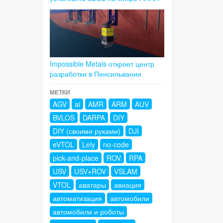
Impossible Metals откроет центр
разработки в Пенсильвании
МЕТКИ
AGV
ai
AMR
ARM
AUV
BVLOS
DARPA
DIY
DIY (своими руками)
DJI
eVTOL
Lely
no-code
pick-and-place
ROV
RPA
USV
USV+ROV
VSLAM
VTOL
аватары
авиация
автоматизация
автомобили
автомобили и роботы