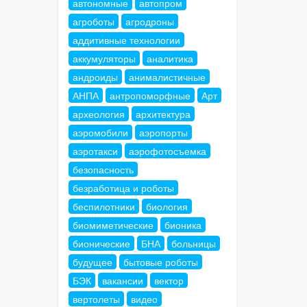
автономные
автопром
агроботы
агродроны
аддитивные технологии
аккумуляторы
аналитика
андроиды
анималистичные
АНПА
антропоморфные
Арт
археология
архитектура
аэромобили
аэропорты
аэротакси
аэрофотосъемка
безопасность
безработица и роботы
беспилотники
биология
биомиметические
бионика
бионические
БНА
больницы
будущее
бытовые роботы
БЭК
вакансии
вектор
вертолеты
видео