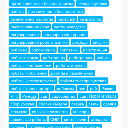
противодействие беспилотникам
псевдоспутники
работа
развлечения и беспилотники
развлечения и роботы
разгрузка
разработка
распознавание речи
растениеводство
регулирование
регулирование дронов
регулирование робототехники
рекорды
рисунки
робомех
робомобили
роботакси
роботизация
робототехника
роботрендз
роботренды
роботы
роботы и автомобили
роботы и мусор
роботы и обучение
роботы и развлечения
роботы и строительство
роботы телеприсутствия
роботы-транспортеры
робошум
рои
рой
Россия
РТК
Руанда
сад
садоводство
сайт RoboTrends.ru
сбор урожая
сборка заказов
сварка
связь
сделки
сельское
сельское хозяйство
сенсоры
сервисные роботы
СИМ
синтез речи
складская
склады
склады и роботизация
смартроботы