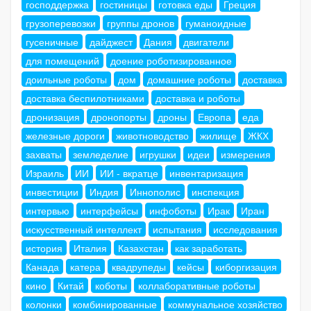
господдержка
гостиницы
готовка еды
Греция
грузоперевозки
группы дронов
гуманоидные
гусеничные
дайджест
Дания
двигатели
для помещений
доение роботизированное
доильные роботы
дом
домашние роботы
доставка
доставка беспилотниками
доставка и роботы
дронизация
дронопорты
дроны
Европа
еда
железные дороги
животноводство
жилище
ЖКХ
захваты
земледелие
игрушки
идеи
измерения
Израиль
ИИ
ИИ - вкратце
инвентаризация
инвестиции
Индия
Иннополис
инспекция
интервью
интерфейсы
инфоботы
Ирак
Иран
искусственный интеллект
испытания
исследования
история
Италия
Казахстан
как заработать
Канада
катера
квадрупеды
кейсы
киборгизация
кино
Китай
коботы
коллаборативные роботы
колонки
комбинированные
коммунальное хозяйство