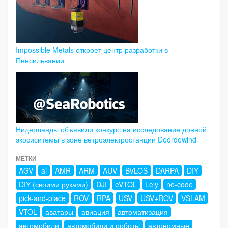
Impossible Metals откроет центр разработки в
Пенсильвании
Нидерланды объявили конкурс на исследование донной
экосиситемы в зоне ветроэлектростанции Doordewind
МЕТКИ
AGV
ai
AMR
ARM
AUV
BVLOS
DARPA
DIY
DIY (своими руками)
DJI
eVTOL
Lely
no-code
pick-and-place
ROV
RPA
USV
USV+ROV
VSLAM
VTOL
аватары
авиация
автоматизация
автомобили
автомобили и роботы
автономные