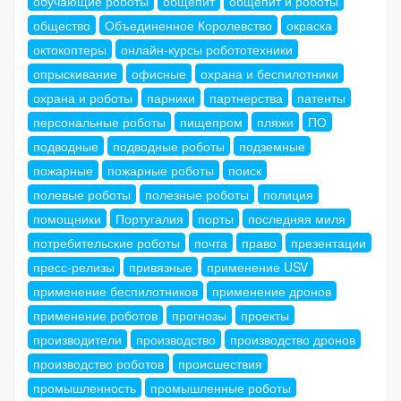
обучающие роботы
общепит
общепит и роботы
общество
Объединенное Королевство
окраска
октокоптеры
онлайн-курсы робототехники
опрыскивание
офисные
охрана и беспилотники
охрана и роботы
парники
партнерства
патенты
персональные роботы
пищепром
пляжи
ПО
подводные
подводные роботы
подземные
пожарные
пожарные роботы
поиск
полевые роботы
полезные роботы
полиция
помощники
Португалия
порты
последняя миля
потребительские роботы
почта
право
презентации
пресс-релизы
привязные
применение USV
применение беспилотников
применение дронов
применение роботов
прогнозы
проекты
производители
производство
производство дронов
производство роботов
происшествия
промышленность
промышленные роботы