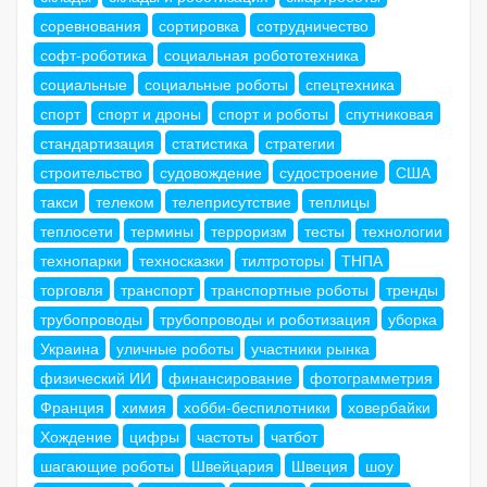
соревнования
сортировка
сотрудничество
софт-роботика
социальная робототехника
социальные
социальные роботы
спецтехника
спорт
спорт и дроны
спорт и роботы
спутниковая
стандартизация
статистика
стратегии
строительство
судовождение
судостроение
США
такси
телеком
телеприсутствие
теплицы
теплосети
термины
терроризм
тесты
технологии
технопарки
техносказки
тилтроторы
ТНПА
торговля
транспорт
транспортные роботы
тренды
трубопроводы
трубопроводы и роботизация
уборка
Украина
уличные роботы
участники рынка
физический ИИ
финансирование
фотограмметрия
Франция
химия
хобби-беспилотники
ховербайки
Хождение
цифры
частоты
чатбот
шагающие роботы
Швейцария
Швеция
шоу