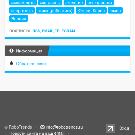
экзоскелеты
эко-дроны
экология
электроника
энергетика
этика (робоэтика)
Южная Корея
юмор
Япония
ПОДПИСКА:
RSS
,
EMAIL
,
TELEGRAM
Информация
Обратная связь
© RoboTrends ·
info@robotrends.ru
Вход
·
Новости сайта на ваш email
·