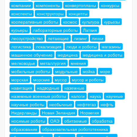
компании
компоненты
конвертопланы
конкурсы
конспекты
конструкторы
концепты
кооперативные роботы
космос
культура
курьезы
курьеры
лабораторные роботы
Латвия
лесоустройство
летающие
лизинг
линки
логистика
локализация
люди и роботы
магазины
машинное обучение
медицина
медицина и роботы
мелководье
металлургия
мнения
мобильные роботы
модульные
мойка
море
морская
морские
мусор
мусор и роботы
навигация
надводные
наземные
наземные военные роботы
налоги
наука
научные
научные роботы
необычные
нефтегаз
нефть
Нидерланды
Новая Зеландия
Норвегия
носимые роботы
ОАЭ
обитаемые
обработка
образование
образовательная робототехника