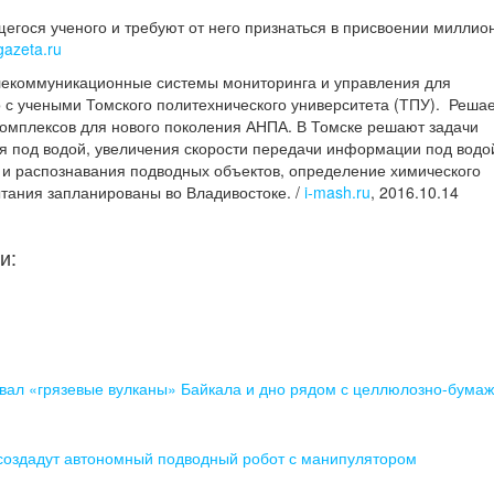
егося ученого и требуют от него признаться в присвоении миллио
azeta.ru
елекоммуникационные системы мониторинга и управления для
 с учеными Томского политехнического университета (ТПУ). Реша
омплексов для нового поколения АНПА. В Томске решают задачи
я под водой, увеличения скорости передачи информации под водо
 и распознавания подводных объектов, определение химического
ытания запланированы во Владивостоке. /
i-mash.ru
, 2016.10.14
и:
ал «грязевые вулканы» Байкала и дно рядом с целлюлозно-бума
 создадут автономный подводный робот с манипулятором