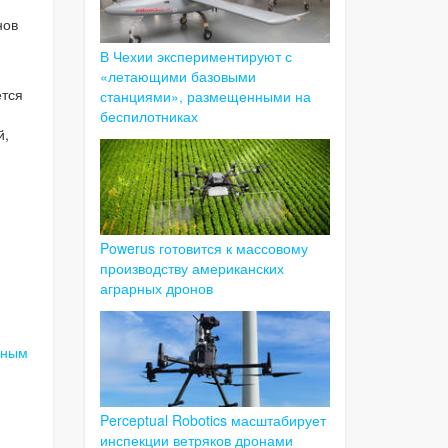
нов
В Чехии экспериментируют с
«летающими базовыми
ется
станциями», размещенными на
беспилотниках
й,
Powerus готовится к массовому
производству американских
аграрных дронов
жным
Perceptual Robotics масштабирует
инспекции ветряков дронами