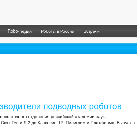
Robo-педия
Роботы в России
Встречи
зводители подводных роботов
ьневосточного отделения российской академии наук.
 Скат-Гео и Л-2 до Клавесин-1Р, Пилигрим и Платформа. Выпуск в