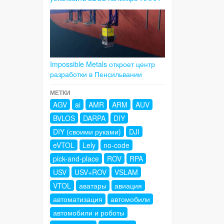
Impossible Metals откроет центр
разработки в Пенсильвании
МЕТКИ
AGV
ai
AMR
ARM
AUV
BVLOS
DARPA
DIY
DIY (своими руками)
DJI
eVTOL
Lely
no-code
pick-and-place
ROV
RPA
USV
USV+ROV
VSLAM
VTOL
аватары
авиация
автоматизация
автомобили
автомобили и роботы