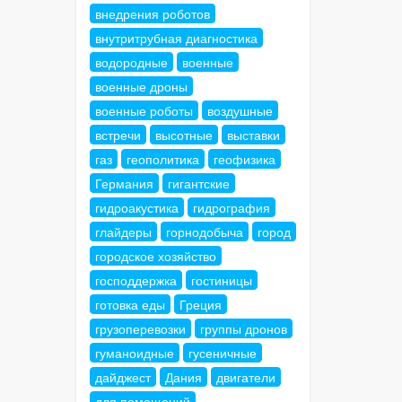
внедрения роботов
внутритрубная диагностика
водородные
военные
военные дроны
военные роботы
воздушные
встречи
высотные
выставки
газ
геополитика
геофизика
Германия
гигантские
гидроакустика
гидрография
глайдеры
горнодобыча
город
городское хозяйство
господдержка
гостиницы
готовка еды
Греция
грузоперевозки
группы дронов
гуманоидные
гусеничные
дайджест
Дания
двигатели
для помещений