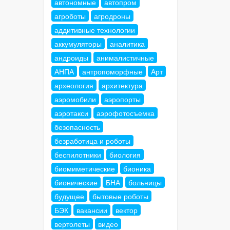
автономные
автопром
агроботы
агродроны
аддитивные технологии
аккумуляторы
аналитика
андроиды
анималистичные
АНПА
антропоморфные
Арт
археология
архитектура
аэромобили
аэропорты
аэротакси
аэрофотосъемка
безопасность
безработица и роботы
беспилотники
биология
биомиметические
бионика
бионические
БНА
больницы
будущее
бытовые роботы
БЭК
вакансии
вектор
вертолеты
видео