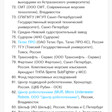
выходцами из Астраханского университета)
СМТ (ООО СМТ, Современные морские
технологии), Владивосток
СПбГМТУ (ФГУП Санкт-Петербургский
Государственный морской технический
университет), Санкт-Петербург
Средне-Невский судостроительный завод
Судпром (АНО Судпром)
Тетис ПРО
(ОАО Тетис Про, Татис ПРО-КС), Россия
ТГУ (Томский Государственный университет),
Томск, Россия
Транснефть - Сервис (ООО Транснефть - Сервис)
Фертоинг (ООО Фертоинг), Санкт-Петербург,
Россия. Комплексные морские изыскания.
Арендуют ТНПА Sperre SubFighter у МСС
Фонд перспективных исследований
Центр подводной робототехники, Кронштадт,
Россия. (ЦКБ Рубин - ОСК)
Центр робототехники (MUR, Micro Underwater
Robots, ООО "Центр робототехники")
, Россия,
Владивосток
Шельф (АО Шельф), Россия, Москва и С.Петербург
Элмикс (Электронные микросхемы), г. Зеленоград,