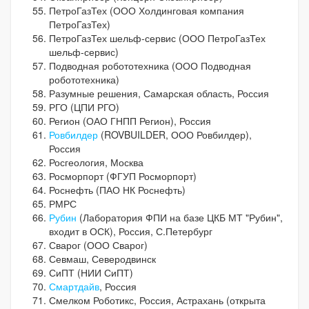
ПетроГазТех (ООО Холдинговая компания
ПетроГазТех)
ПетроГазТех шельф-сервис (ООО ПетроГазТех
шельф-сервис)
Подводная робототехника (ООО Подводная
робототехника)
Разумные решения, Самарская область, Россия
РГО (ЦПИ РГО)
Регион (ОАО ГНПП Регион), Россия
Ровбилдер
(ROVBUILDER, ООО Ровбилдер),
Россия
Росгеология, Москва
Росморпорт (ФГУП Росморпорт)
Роснефть (ПАО НК Роснефть)
РМРС
Рубин
(Лаборатория ФПИ на базе ЦКБ МТ "Рубин",
входит в ОСК), Россия, С.Петербург
Сварог (ООО Сварог)
Севмаш, Северодвинск
СиПТ (НИИ СиПТ)
Смартдайв
, Россия
Смелком Роботикс, Россия, Астрахань (открыта