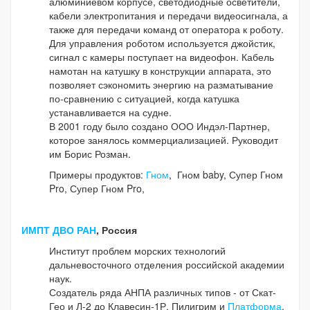
алюминиевом корпусе, светодиодные осветители,
кабели электропитания и передачи видеосигнала, а
также для передачи команд от оператора к роботу.
Для управления роботом используется джойстик,
сигнал с камеры поступает на видеофон. Кабель
намотан на катушку в конструкции аппарата, это
позволяет сэкономить энергию на разматывание
по-сравнению с ситуацией, когда катушка
устанавливается на судне.
В 2001 году было создано ООО Индэл-Партнер,
которое занялось коммерциализацией. Руководит
им Борис Розман.
Примеры продуктов:
Гном
, Гном baby, Супер Гном
Pro, Супер Гном Pro,
ИМПТ ДВО РАН
, Россия
Институт проблем морских технологий
дальневосточного отделения российской академии
наук.
Создатель ряда АНПА различных типов - от Скат-
Гео и Л-2 до Клавесин-1Р, Пилигрим и
Платформа
.