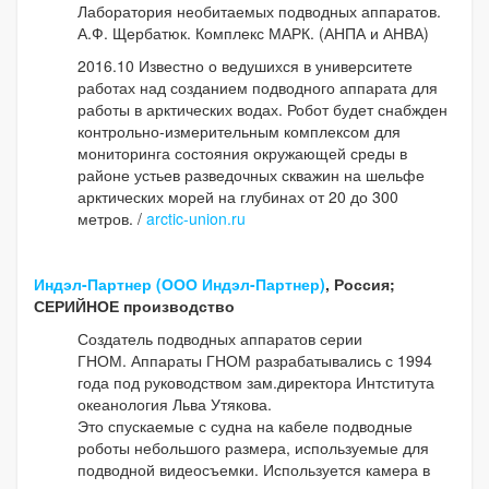
Лаборатория необитаемых подводных аппаратов.
А.Ф. Щербатюк. Комплекс МАРК. (АНПА и АНВА)
2016.10 Известно о ведушихся в университете
работах над созданием подводного аппарата для
работы в арктических водах. Робот будет снабжден
контрольно-измерительным комплексом для
мониторинга состояния окружающей среды в
районе устьев разведочных скважин на шельфе
арктических морей на глубинах от 20 до 300
метров. /
arctic-union.ru
Индэл-Партнер (ООО Индэл-Партнер)
, Россия;
СЕРИЙНОЕ производство
Создатель подводных аппаратов серии
ГНОМ. Аппараты ГНОМ разрабатывались с 1994
года под руководством зам.директора Интститута
океанология Льва Утякова.
Это спускаемые с судна на кабеле подводные
роботы небольшого размера, используемые для
подводной видеосъемки. Используется камера в