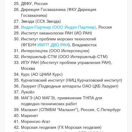
ДВФУ, Россия
Дирекция Госзаказчика (ФКУ Дирекция
Госзаказчика)
Звезда (ССК Звезда)
Индэл-Партнер (ООО Индэл-Партнер)
, Россия
Институт океанологии РАН (ИО РАН)
Институт проблем морских технологий
(ФГБУН
ИМПТ ДВО РАН
), Владивосток
Интерспецтек (ООО Интерспецтек)
Интершельф-СТМ (ООО Интершельф-СТМ)
ИПУ РАН (Институт проблем управления РАН),
Москва
Курс (АО ЦНИИ Курс)
Курчатовский институт (НИЦ Курчатовский институт)
Лазурит (Подводные аппараты ОАО ЦКБ Лазурит)
Лукойл
МАГЭ (АО МАГЭ), применение ТНПА для
подводно-технических работ
Малахит (СПМБМ "Малахит"), Россия, С.Петербург
Маринет
Моринсис-Агат
Морская геодезия (ГК Морская геодезия)