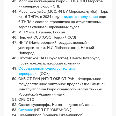
Морское инженерное бюро - СПБ (ООО Морское
инженерное бюро - СПБ)
Морспасслужба (МСС, ФГБУ Морспасслужба). Парк
из 16 ТНПА, в 2024 году
ожидается получение
еще
6 ТНПА в составе строящихся на отечественных
верфяз специализированных судов.
МГТУ им. Баумана, Россия
Невский ССЗ (ООО Невский ССЗ)
ННГУ (Нижегородский государственный
университет им. Н.И.Лобачевского), Нижний
Новгород
Обуховское (АО Обуховское), Санкт-Петербург,
проектно-конструкторская компания
Объединенная судостроительная
корпорация
(ОСК)
ОКБ ОТ РАН (ФГУП ОКБ ОТ РАН - Федеральное
государственное унитарное предприятие Опытно-
конструкторское бюро океанологической техники
Российской Академии наук)
ОКБ СТС
Окская судоверфь, Нижегородская область
Океанос
(НПП ПТ "ОКЕАНОС")
Океанприбор (Концерн Океанприбор)