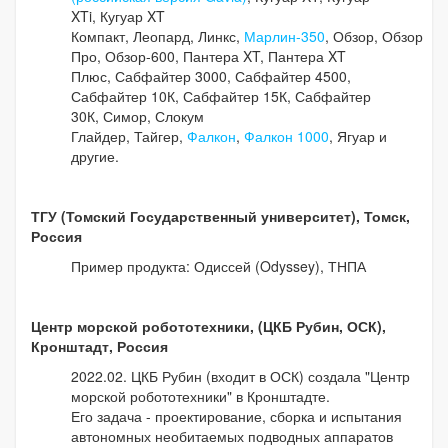
XTi, Кугуар XT
Компакт, Леопард, Линкс,
Марлин-350
, Обзор, Обзор
Про, Обзор-600, Пантера XT, Пантера XT
Плюс, Сабфайтер 3000, Сабфайтер 4500,
Сабфайтер 10К, Сабфайтер 15К, Сабфайтер
30К, Симор, Слокум
Глайдер, Тайгер,
Фалкон
,
Фалкон 1000
, Ягуар и
другие.
ТГУ (Томский Государственный университет), Томск,
Россия
Пример продукта: Одиссей (Odyssey), ТНПА
Центр морской робототехники, (ЦКБ Рубин, ОСК),
Кронштадт, Россия
2022.02. ЦКБ Рубин (входит в ОСК) создала "Центр
морской робототехники" в Кронштадте.
Его задача - проектирование, сборка и испытания
автономных необитаемых подводных аппаратов