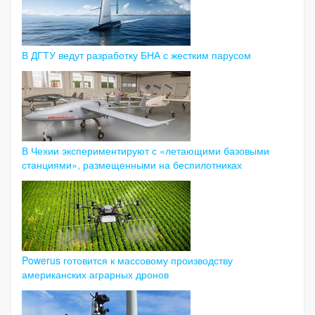
В ДГТУ ведут разработку БНА с жестким парусом
В Чехии экспериментируют с «летающими базовыми
станциями», размещенными на беспилотниках
Powerus готовится к массовому производству
американских аграрных дронов