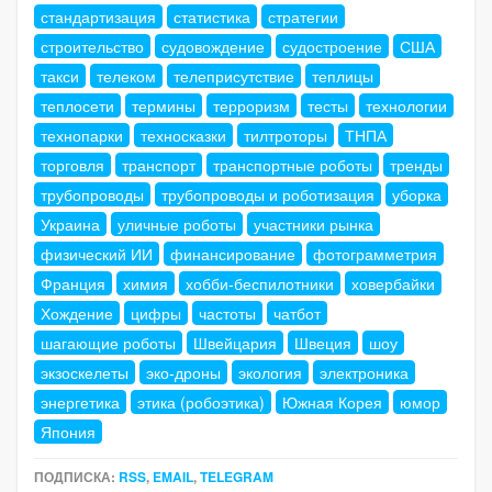
стандартизация
статистика
стратегии
строительство
судовождение
судостроение
США
такси
телеком
телеприсутствие
теплицы
теплосети
термины
терроризм
тесты
технологии
технопарки
техносказки
тилтроторы
ТНПА
торговля
транспорт
транспортные роботы
тренды
трубопроводы
трубопроводы и роботизация
уборка
Украина
уличные роботы
участники рынка
физический ИИ
финансирование
фотограмметрия
Франция
химия
хобби-беспилотники
ховербайки
Хождение
цифры
частоты
чатбот
шагающие роботы
Швейцария
Швеция
шоу
экзоскелеты
эко-дроны
экология
электроника
энергетика
этика (робоэтика)
Южная Корея
юмор
Япония
ПОДПИСКА:
RSS
,
EMAIL
,
TELEGRAM