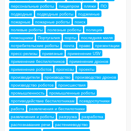
персональные роботы
пищепром
пляжи
ПО
подводные
подводные роботы
подземные
пожарные
пожарные роботы
поиск
полевые роботы
полезные роботы
полиция
помощники
Португалия
порты
последняя миля
потребительские роботы
почта
право
презентации
пресс-релизы
привязные
применение USV
применение беспилотников
применение дронов
применение роботов
прогнозы
проекты
производители
производство
производство дронов
производство роботов
происшествия
промышленность
промышленные роботы
противодействие беспилотникам
псевдоспутники
работа
развлечения и беспилотники
развлечения и роботы
разгрузка
разработка
распознавание речи
растениеводство