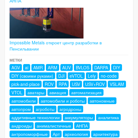
АНПА
Impossible Metals откроет центр разработки в
Пенсильвании
МЕТКИ
AGV
ai
AMR
ARM
AUV
BVLOS
DARPA
DIY
DIY (своими руками)
DJI
eVTOL
Lely
no-code
pick-and-place
ROV
RPA
USV
USV+ROV
VSLAM
VTOL
аватары
авиация
автоматизация
автомобили
автомобили и роботы
автономные
автопром
агроботы
агродроны
аддитивные технологии
аккумуляторы
аналитика
андроиды
анималистичные
АНПА
антропоморфные
Арт
археология
архитектура