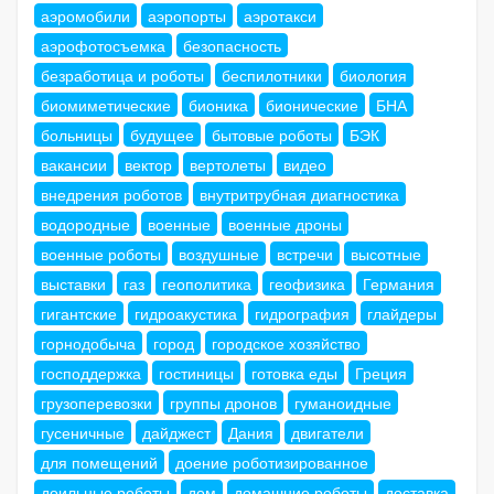
аэромобили
аэропорты
аэротакси
аэрофотосъемка
безопасность
безработица и роботы
беспилотники
биология
биомиметические
бионика
бионические
БНА
больницы
будущее
бытовые роботы
БЭК
вакансии
вектор
вертолеты
видео
внедрения роботов
внутритрубная диагностика
водородные
военные
военные дроны
военные роботы
воздушные
встречи
высотные
выставки
газ
геополитика
геофизика
Германия
гигантские
гидроакустика
гидрография
глайдеры
горнодобыча
город
городское хозяйство
господдержка
гостиницы
готовка еды
Греция
грузоперевозки
группы дронов
гуманоидные
гусеничные
дайджест
Дания
двигатели
для помещений
доение роботизированное
доильные роботы
дом
домашние роботы
доставка