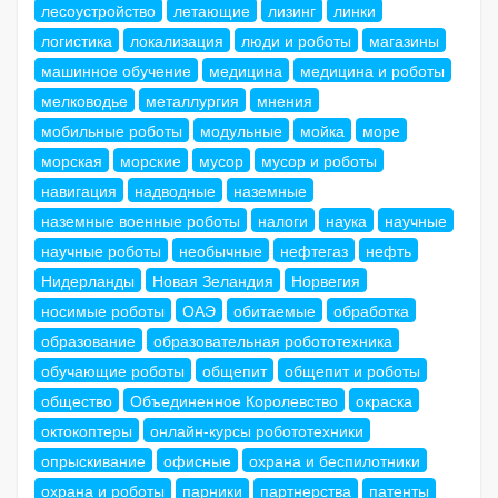
лесоустройство
летающие
лизинг
линки
логистика
локализация
люди и роботы
магазины
машинное обучение
медицина
медицина и роботы
мелководье
металлургия
мнения
мобильные роботы
модульные
мойка
море
морская
морские
мусор
мусор и роботы
навигация
надводные
наземные
наземные военные роботы
налоги
наука
научные
научные роботы
необычные
нефтегаз
нефть
Нидерланды
Новая Зеландия
Норвегия
носимые роботы
ОАЭ
обитаемые
обработка
образование
образовательная робототехника
обучающие роботы
общепит
общепит и роботы
общество
Объединенное Королевство
окраска
октокоптеры
онлайн-курсы робототехники
опрыскивание
офисные
охрана и беспилотники
охрана и роботы
парники
партнерства
патенты