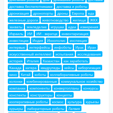
доставка беспилотниками
доставка и роботы
дронизация
дронопорты
дроны
Европа
еда
железные дороги
животноводство
жилище
ЖКХ
захваты
земледелие
игрушки
идеи
измерения
Израиль
ИИ
ИИ - вкратце
инвентаризация
инвестиции
Индия
Иннополис
инспекция
интервью
интерфейсы
инфоботы
Ирак
Иран
искусственный интеллект
испытания
исследования
история
Италия
Казахстан
как заработать
Канада
катера
квадрупеды
кейсы
киборгизация
кино
Китай
коботы
коллаборативные роботы
колонки
комбинированные
коммунальное хозяйство
компании
компоненты
конвертопланы
конкурсы
конспекты
конструкторы
концепты
кооперативные роботы
космос
культура
курьезы
курьеры
лабораторные роботы
Латвия