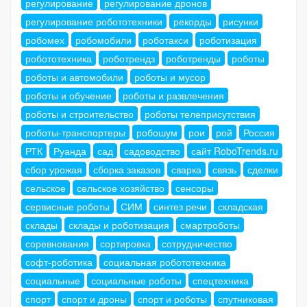
регулирование
регулирование дронов
регулирование робототехники
рекорды
рисунки
робомех
робомобили
роботакси
роботизация
робототехника
роботрендз
роботренды
роботы
роботы и автомобили
роботы и мусор
роботы и обучение
роботы и развлечения
роботы и строительство
роботы телеприсутствия
роботы-транспортеры
робошум
рои
рой
Россия
РТК
Руанда
сад
садоводство
сайт RoboTrends.ru
сбор урожая
сборка заказов
сварка
связь
сделки
сельское
сельское хозяйство
сенсоры
сервисные роботы
СИМ
синтез речи
складская
склады
склады и роботизация
смартроботы
соревнования
сортировка
сотрудничество
софт-роботика
социальная робототехника
социальные
социальные роботы
спецтехника
спорт
спорт и дроны
спорт и роботы
спутниковая