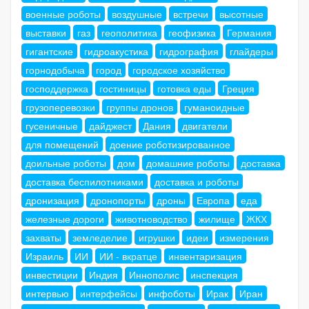
военные роботы
воздушные
встречи
высотные
выставки
газ
геополитика
геофизика
Германия
гигантские
гидроакустика
гидрография
глайдеры
горнодобыча
город
городское хозяйство
господдержка
гостиницы
готовка еды
Греция
грузоперевозки
группы дронов
гуманоидные
гусеничные
дайджест
Дания
двигатели
для помещений
доение роботизированное
доильные роботы
дом
домашние роботы
доставка
доставка беспилотниками
доставка и роботы
дронизация
дронопорты
дроны
Европа
еда
железные дороги
животноводство
жилище
ЖКХ
захваты
земледелие
игрушки
идеи
измерения
Израиль
ИИ
ИИ - вкратце
инвентаризация
инвестиции
Индия
Иннополис
инспекция
интервью
интерфейсы
инфоботы
Ирак
Иран