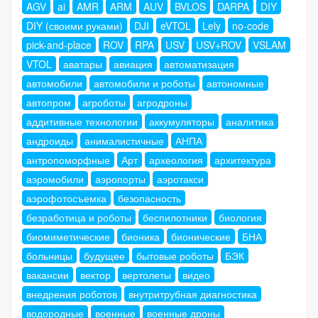
AGV
ai
AMR
ARM
AUV
BVLOS
DARPA
DIY
DIY (своими руками)
DJI
eVTOL
Lely
no-code
pick-and-place
ROV
RPA
USV
USV+ROV
VSLAM
VTOL
аватары
авиация
автоматизация
автомобили
автомобили и роботы
автономные
автопром
агроботы
агродроны
аддитивные технологии
аккумуляторы
аналитика
андроиды
анималистичные
АНПА
антропоморфные
Арт
археология
архитектура
аэромобили
аэропорты
аэротакси
аэрофотосъемка
безопасность
безработица и роботы
беспилотники
биология
биомиметические
бионика
бионические
БНА
больницы
будущее
бытовые роботы
БЭК
вакансии
вектор
вертолеты
видео
внедрения роботов
внутритрубная диагностика
водородные
военные
военные дроны