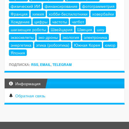
физический ИИ
финансирование
фотограмметрия
Франция
химия
хобби-беспилотники
ховербайки
Хождение
цифры
частоты
чатбот
шагающие роботы
Швейцария
Швеция
шоу
экзоскелеты
эко-дроны
экология
электроника
энергетика
этика (робоэтика)
Южная Корея
юмор
Япония
ПОДПИСКА:
RSS
,
EMAIL
,
TELEGRAM
Информация
Обратная связь