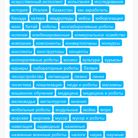
искусственный интеллект
испытания
исследования
история
Италия
Казахстан
как заработать
Канада
катера
квадрупеды
кейсы
киборгизация
кино
Китай
коботы
коллаборативные роботы
колонки
комбинированные
коммунальное хозяйство
компании
компоненты
конвертопланы
конкурсы
конспекты
конструкторы
концепты
кооперативные роботы
космос
культура
курьезы
курьеры
лабораторные роботы
Латвия
лесоустройство
летающие
лизинг
линки
логистика
локализация
люди и роботы
магазины
машинное обучение
медицина
медицина и роботы
мелководье
металлургия
мнения
мобильные роботы
модульные
мойка
море
морская
морские
мусор
мусор и роботы
навигация
надводные
наземные
наземные военные роботы
налоги
наука
научные