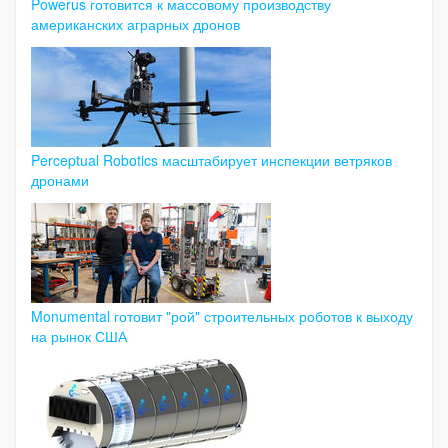
Powerus готовится к массовому производству
американских аграрных дронов
Perceptual Robotics масштабирует инспекции ветряков
дронами
Monumental готовит "рой" строительных роботов к выходу
на рынок США