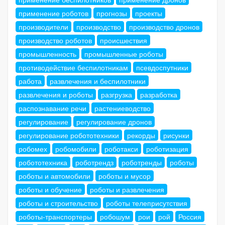
применение роботов
прогнозы
проекты
производители
производство
производство дронов
производство роботов
происшествия
промышленность
промышленные роботы
противодействие беспилотникам
псевдоспутники
работа
развлечения и беспилотники
развлечения и роботы
разгрузка
разработка
распознавание речи
растениеводство
регулирование
регулирование дронов
регулирование робототехники
рекорды
рисунки
робомех
робомобили
роботакси
роботизация
робототехника
роботрендз
роботренды
роботы
роботы и автомобили
роботы и мусор
роботы и обучение
роботы и развлечения
роботы и строительство
роботы телеприсутствия
роботы-транспортеры
робошум
рои
рой
Россия