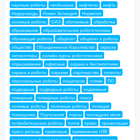
научные роботы
необычные
нефтегаз
нефть
Нидерланды
Новая Зеландия
Норвегия
носимые роботы
ОАЭ
обитаемые
обработка
образование
образовательная робототехника
обучающие роботы
общепит
общепит и роботы
общество
Объединенное Королевство
окраска
октокоптеры
онлайн-курсы робототехники
опрыскивание
офисные
охрана и беспилотники
охрана и роботы
парники
партнерства
патенты
персональные роботы
пищепром
пляжи
ПО
подводные
подводные роботы
подземные
пожарные
пожарные роботы
поиск
полевые роботы
полезные роботы
полиция
помощники
Португалия
порты
последняя миля
потребительские роботы
почта
право
презентации
пресс-релизы
привязные
применение USV
применение беспилотников
применение дронов