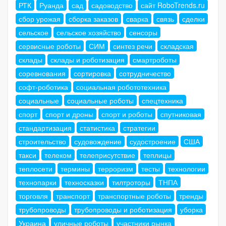
РТК
Руанда
сад
садоводство
сайт RoboTrends.ru
сбор урожая
сборка заказов
сварка
связь
сделки
сельское
сельское хозяйство
сенсоры
сервисные роботы
СИМ
синтез речи
складская
склады
склады и роботизация
смартроботы
соревнования
сортировка
сотрудничество
софт-роботика
социальная робототехника
социальные
социальные роботы
спецтехника
спорт
спорт и дроны
спорт и роботы
спутниковая
стандартизация
статистика
стратегии
строительство
судовождение
судостроение
США
такси
телеком
телеприсутствие
теплицы
теплосети
термины
терроризм
тесты
технологии
технопарки
техносказки
тилтроторы
ТНПА
торговля
транспорт
транспортные роботы
тренды
трубопроводы
трубопроводы и роботизация
уборка
Украина
уличные роботы
участники рынка