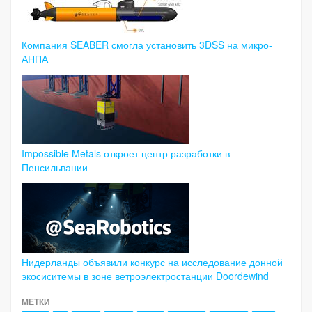
Компания SEABER смогла установить 3DSS на микро-
АНПА
Impossible Metals откроет центр разработки в
Пенсильвании
Нидерланды объявили конкурс на исследование донной
экосиситемы в зоне ветроэлектростанции Doordewind
МЕТКИ