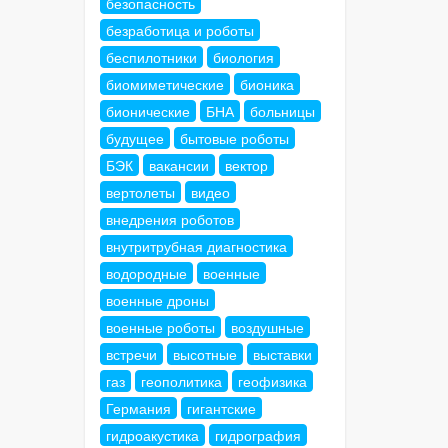
безопасность
безработица и роботы
беспилотники
биология
биомиметические
бионика
бионические
БНА
больницы
будущее
бытовые роботы
БЭК
вакансии
вектор
вертолеты
видео
внедрения роботов
внутритрубная диагностика
водородные
военные
военные дроны
военные роботы
воздушные
встречи
высотные
выставки
газ
геополитика
геофизика
Германия
гигантские
гидроакустика
гидрография