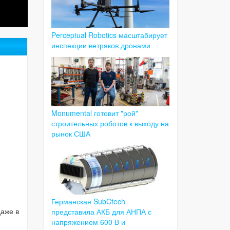
Perceptual Robotics масштабирует
инспекции ветряков дронами
Monumental готовит "рой"
строительных роботов к выходу на
рынок США
Германская SubCtech
даже в
представила АКБ для АНПА с
напряжением 600 В и