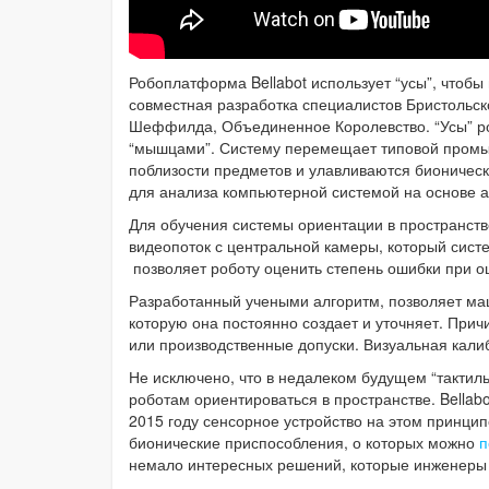
Робоплатформа Bellabot использует “усы”, чтобы 
совместная разработка специалистов Бристольск
Шеффилда, Объединенное Королевство. “Усы” р
“мышцами”. Систему перемещает типовой промы
поблизости предметов и улавливаются бионичес
для анализа компьютерной системой на основе 
Для обучения системы ориентации в пространств
видеопоток с центральной камеры, который сис
позволяет роботу оценить степень ошибки при о
Разработанный учеными алгоритм, позволяет ма
которую она постоянно создает и уточняет. При
или производственные допуски. Визуальная кал
Не исключено, что в недалеком будущем “такти
роботам ориентироваться в пространстве. Bellabo
2015 году сенсорное устройство на этом принци
бионические приспособления, о которых можно
п
немало интересных решений, которые инженеры 