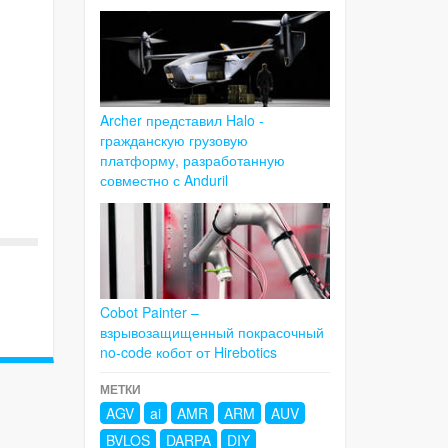
Archer представил Halo -
гражданскую грузовую
платформу, разработанную
совместно с Anduril
Cobot Painter –
взрывозащищенный покрасочный
no-code кобот от Hirebotics
МЕТКИ
AGV
ai
AMR
ARM
AUV
BVLOS
DARPA
DIY