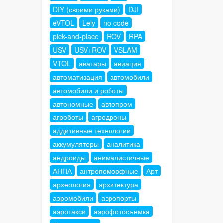
DIY (своими руками)
DJI
eVTOL
Lely
no-code
pick-and-place
ROV
RPA
USV
USV+ROV
VSLAM
VTOL
аватары
авиация
автоматизация
автомобили
автомобили и роботы
автономные
автопром
агроботы
агродроны
аддитивные технологии
аккумуляторы
аналитика
андроиды
анималистичные
АНПА
антропоморфные
Арт
археология
архитектура
аэромобили
аэропорты
аэротакси
аэрофотосъемка