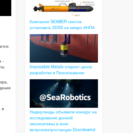
Компания SEABER смогла
установить 3DSS на микро-АНПА
ется
 -
Impossible Metals откроет центр
Это
разработки в Пенсильвании
ира,
дения
 в
Нидерланды объявили конкурс на
исследование донной
экосиситемы в зоне
ветроэлектростанции Doordewind