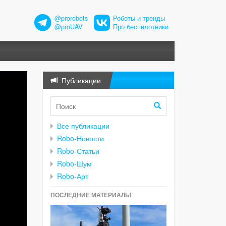
@prorobots
Роботы и тренды
@proUAV
Про беспилотники
Публикации
Все публикации
Robo-Новости
Robo-Статьи
Robo-Шум
Robo-Арт
ПОСЛЕДНИЕ МАТЕРИАЛЫ