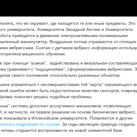
понять, что её окружает, где находятся те или иные предметы. Это
ого университета, Университета Западной Англии и Университета
обота приводятся в движение электроактивными полимерными
шленный манипулятор. Воздушные потоки отражаются от стоящих
кими вибриссами. Снятая с датчиков вибрисс информация использу
алгоритмов машинного обучения.
е при помощи “усиков”, задействована и визуальная составляющая
тема сравнивает с “ощущениями”, сформированными вибриссами. 
ценке своего положения относительно различных объектов.
шине управляться с несовершенствами той “карты” окружающего м
чиной ошибок может быть недостаточное качество сенсоров, повреж
ибровка помогает решать подобные проблемы.
льные” системы дополнят ассортимент механизмов, позволяющих
t, в частности, не первое решение на основе бионических вибрисс,
пе показывали в Иллинойском университете. Появляются и другие
очитать подробнее по ссылке
. З
а годы эволюции природа создала
теперь стараются воспроизвести на новой элементной базе.