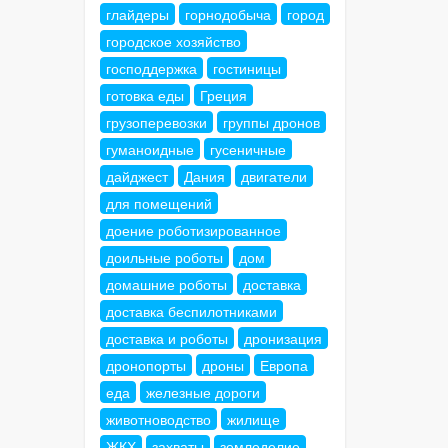
глайдеры
горнодобыча
город
городское хозяйство
господдержка
гостиницы
готовка еды
Греция
грузоперевозки
группы дронов
гуманоидные
гусеничные
дайджест
Дания
двигатели
для помещений
доение роботизированное
доильные роботы
дом
домашние роботы
доставка
доставка беспилотниками
доставка и роботы
дронизация
дронопорты
дроны
Европа
еда
железные дороги
животноводство
жилище
ЖКХ
захваты
земледелие