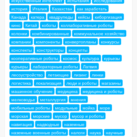
искусственный интеллект
испытания
исследования
история
Италия
Казахстан
как заработать
Канада
катера
квадрупеды
кейсы
киборгизация
кино
Китай
коботы
коллаборативные роботы
колонки
комбинированные
коммунальное хозяйство
компании
компоненты
конвертопланы
конкурсы
конспекты
конструкторы
концепты
кооперативные роботы
космос
культура
курьезы
курьеры
лабораторные роботы
Латвия
лесоустройство
летающие
лизинг
линки
логистика
локализация
люди и роботы
магазины
машинное обучение
медицина
медицина и роботы
мелководье
металлургия
мнения
мобильные роботы
модульные
мойка
море
морская
морские
мусор
мусор и роботы
навигация
надводные
наземные
наземные военные роботы
налоги
наука
научные