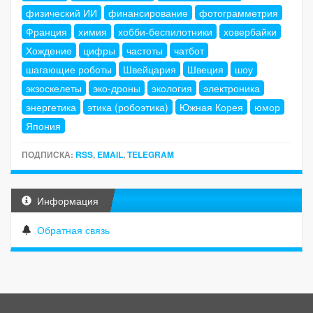
физический ИИ
финансирование
фотограмметрия
Франция
химия
хобби-беспилотники
ховербайки
Хождение
цифры
частоты
чатбот
шагающие роботы
Швейцария
Швеция
шоу
экзоскелеты
эко-дроны
экология
электроника
энергетика
этика (робоэтика)
Южная Корея
юмор
Япония
ПОДПИСКА:
RSS
,
EMAIL
,
TELEGRAM
Информация
Обратная связь