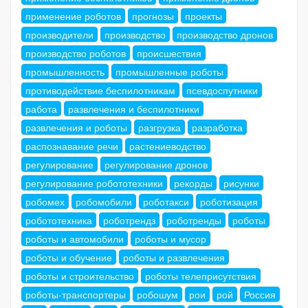
применение роботов
прогнозы
проекты
производители
производство
производство дронов
производство роботов
происшествия
промышленность
промышленные роботы
противодействие беспилотникам
псевдоспутники
работа
развлечения и беспилотники
развлечения и роботы
разгрузка
разработка
распознавание речи
растениеводство
регулирование
регулирование дронов
регулирование робототехники
рекорды
рисунки
робомех
робомобили
роботакси
роботизация
робототехника
роботрендз
роботренды
роботы
роботы и автомобили
роботы и мусор
роботы и обучение
роботы и развлечения
роботы и строительство
роботы телеприсутствия
роботы-транспортеры
робошум
рои
рой
Россия