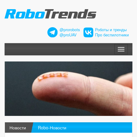
@prorobots
Роботы и тренды
@proUAV
Про беспилотники
Меню
Новости
Robo-Новости