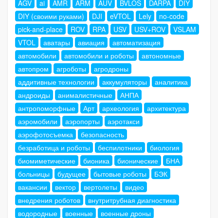
AGV
ai
AMR
ARM
AUV
BVLOS
DARPA
DIY
DIY (своими руками)
DJI
eVTOL
Lely
no-code
pick-and-place
ROV
RPA
USV
USV+ROV
VSLAM
VTOL
аватары
авиация
автоматизация
автомобили
автомобили и роботы
автономные
автопром
агроботы
агродроны
аддитивные технологии
аккумуляторы
аналитика
андроиды
анималистичные
АНПА
антропоморфные
Арт
археология
архитектура
аэромобили
аэропорты
аэротакси
аэрофотосъемка
безопасность
безработица и роботы
беспилотники
биология
биомиметические
бионика
бионические
БНА
больницы
будущее
бытовые роботы
БЭК
вакансии
вектор
вертолеты
видео
внедрения роботов
внутритрубная диагностика
водородные
военные
военные дроны