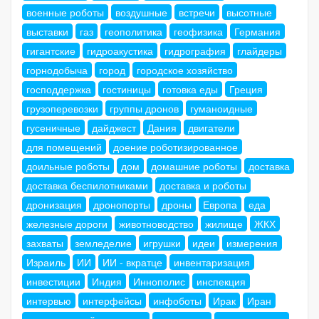
военные роботы
воздушные
встречи
высотные
выставки
газ
геополитика
геофизика
Германия
гигантские
гидроакустика
гидрография
глайдеры
горнодобыча
город
городское хозяйство
господдержка
гостиницы
готовка еды
Греция
грузоперевозки
группы дронов
гуманоидные
гусеничные
дайджест
Дания
двигатели
для помещений
доение роботизированное
доильные роботы
дом
домашние роботы
доставка
доставка беспилотниками
доставка и роботы
дронизация
дронопорты
дроны
Европа
еда
железные дороги
животноводство
жилище
ЖКХ
захваты
земледелие
игрушки
идеи
измерения
Израиль
ИИ
ИИ - вкратце
инвентаризация
инвестиции
Индия
Иннополис
инспекция
интервью
интерфейсы
инфоботы
Ирак
Иран