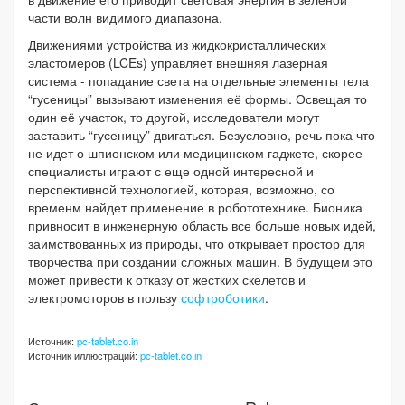
части волн видимого диапазона.
Движениями устройства из жидкокристаллических
эластомеров (LCEs) управляет внешняя лазерная
система - попадание света на отдельные элементы тела
“гусеницы” вызывают изменения её формы. Освещая то
один её участок, то другой, исследователи могут
заставить “гусеницу” двигаться. Безусловно, речь пока что
не идет о шпионском или медицинском гаджете, скорее
специалисты играют с еще одной интересной и
перспективной технологией, которая, возможно, со
временм найдет применение в робототехнике. Бионика
привносит в инженерную область все больше новых идей,
заимствованных из природы, что открывает простор для
творчества при создании сложных машин. В будущем это
может привести к отказу от жестких скелетов и
электромоторов в пользу
софтроботики
.
Источник:
pc-tablet.co.in
Источник иллюстраций:
pc-tablet.co.in