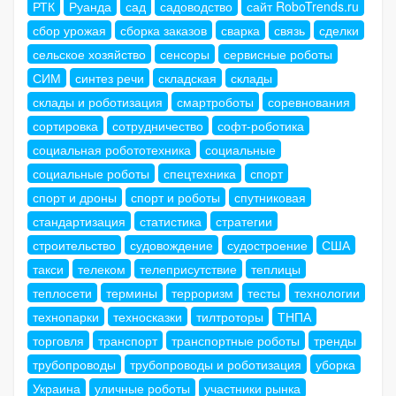
РТК
Руанда
сад
садоводство
сайт RoboTrends.ru
сбор урожая
сборка заказов
сварка
связь
сделки
сельское хозяйство
сенсоры
сервисные роботы
СИМ
синтез речи
складская
склады
склады и роботизация
смартроботы
соревнования
сортировка
сотрудничество
софт-роботика
социальная робототехника
социальные
социальные роботы
спецтехника
спорт
спорт и дроны
спорт и роботы
спутниковая
стандартизация
статистика
стратегии
строительство
судовождение
судостроение
США
такси
телеком
телеприсутствие
теплицы
теплосети
термины
терроризм
тесты
технологии
технопарки
техносказки
тилтроторы
ТНПА
торговля
транспорт
транспортные роботы
тренды
трубопроводы
трубопроводы и роботизация
уборка
Украина
уличные роботы
участники рынка