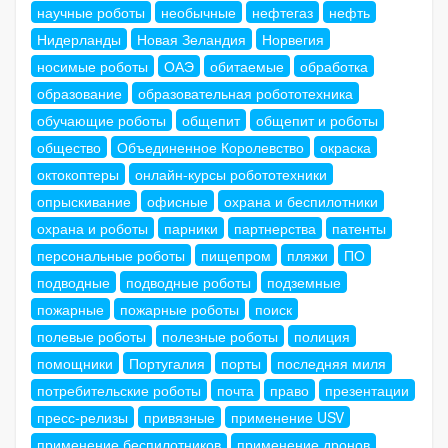
научные роботы
необычные
нефтегаз
нефть
Нидерланды
Новая Зеландия
Норвегия
носимые роботы
ОАЭ
обитаемые
обработка
образование
образовательная робототехника
обучающие роботы
общепит
общепит и роботы
общество
Объединенное Королевство
окраска
октокоптеры
онлайн-курсы робототехники
опрыскивание
офисные
охрана и беспилотники
охрана и роботы
парники
партнерства
патенты
персональные роботы
пищепром
пляжи
ПО
подводные
подводные роботы
подземные
пожарные
пожарные роботы
поиск
полевые роботы
полезные роботы
полиция
помощники
Португалия
порты
последняя миля
потребительские роботы
почта
право
презентации
пресс-релизы
привязные
применение USV
применение беспилотников
применение дронов