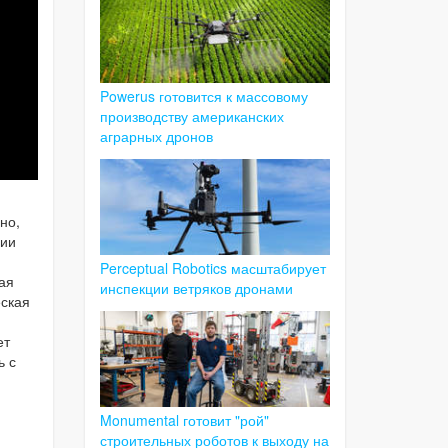
Powerus готовится к массовому
производству американских
аграрных дронов
но,
гии
Perceptual Robotics масштабирует
ая
инспекции ветряков дронами
еская
ет
ь с
Monumental готовит "рой"
строительных роботов к выходу на