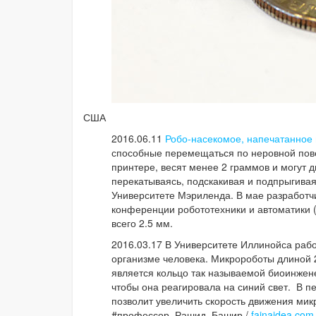
США
2016.06.11
Робо-насекомое, напечатанное н
способные перемещаться по неровной пове
принтере, весят менее 2 граммов и могут 
перекатываясь, подскакивая и подпрыгивая.
Университете Мэриленда. В мае разработч
конференции робототехники и автоматики (
всего 2.5 мм.
2016.03.17 В Университете Иллинойса раб
организме человека. Микророботы длиной 
является кольцо так называемой биоинженер
чтобы она реагировала на синий свет. В п
позволит увеличить скорость движения мик
#профессор_Рашид_Башир /
fainaidea.com