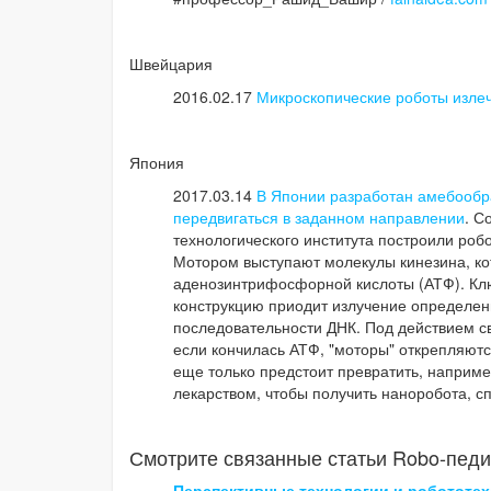
Швейцария
2016.02.17
Микроскопические роботы излеч
Япония
2017.03.14
В Японии разработан амебообр
передвигаться в заданном направлении
. С
технологического института построили роб
Мотором выступают молекулы кинезина, кот
аденозинтрифосфорной кислоты (АТФ). Кл
конструкцию приодит излучение определенн
последовательности ДНК. Под действием св
если кончилась АТФ, "моторы" открепляютс
еще только предстоит превратить, наприме
лекарством, чтобы получить наноробота, сп
Смотрите связанные статьи Robo-педи
Перспективные технологии и робототех