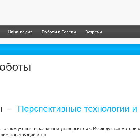
Robo-педия
Роботы в России
Встречи
ноботы
ы --
Перспективные технологии и
сновном ученые в различных университетах. Исследуются материа
ие, конструкции и т.п.