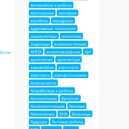
автомобили и роботы
автономные
автопром
агроботы
агродроны
аддитивные технологии
аккумуляторы
аналитика
андроиды
анималистичные
АНПА
антропоморфные
Арт
оботов
археология
архитектура
аэромобили
аэропорты
аэротакси
аэрофотосъемка
безопасность
безработица и роботы
беспилотники
биология
биомиметические
бионика
бионические
БНА
больницы
будущее
бытовые роботы