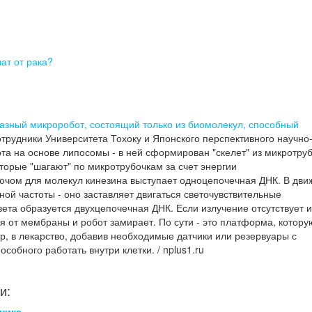
ат от рака?
азный микроробот, состоящий только из биомолекул, способный
отрудники Университета Тохоку и Японского перспективного научно
ота на основе липосомы - в ней сформирован "скелет" из микротруб
орые "шагают" по микротрубочкам за счет энергии
ючом для молекул кинезина выступает одноцепочечная ДНК. В дви
ой частоты - оно заставляет двигаться светочувствительные
ета образуется двухцепочечная ДНК. Если излучение отсутствует 
я от мембраны и робот замирает. По сути - это платформа, котору
р, в лекарство, добавив необходимые датчики или резервуары с
особного работать внутри клетки. / nplus1.ru
и:
ника