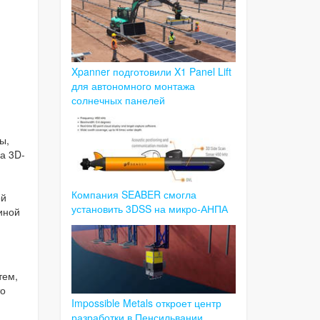
Xpanner подготовили X1 Panel Lift
для автономного монтажа
солнечных панелей
ы,
а 3D-
Компания SEABER смогла
ой
установить 3DSS на микро-АНПА
иной
тем,
то
Impossible Metals откроет центр
разработки в Пенсильвании