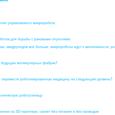
отип управляемого микроробота
ботов для борьбы с раковыми опухолями
ии, квадрупедов всё больше, микророботы идут к автономности, р
- будущее молекулярных фабрик?
Т перевести роботизированную медицину на следующий уровень?
ионическую робогусеницу
нное на 3D-принтере, скачет без питания и без проводов