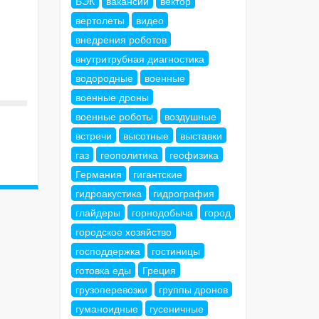
БЭК
вакансии
вектор
вертолеты
видео
внедрения роботов
внутритрубная диагностика
водородные
военные
военные дроны
военные роботы
воздушные
встречи
высотные
выставки
газ
геополитика
геофизика
Германия
гигантские
гидроакустика
гидрография
глайдеры
горнодобыча
город
городское хозяйство
господдержка
гостиницы
готовка еды
Греция
грузоперевозки
группы дронов
гуманоидные
гусеничные