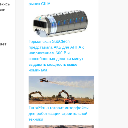
рынок США
екись
они
Германская SubCtech
ляет
представила АКБ для АНПА с
напряжением 600 В и
способностью десятки минут
выдавать мощность выше
номинала
TerraFirma готовит интерфейсы
для роботизации строительной
техники