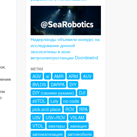
Нидерланды объявили конкурс на
исследование донной
экосиситемы в зоне
ветроэлектростанции Doordewind
-
ок.
МЕТКИ
AGV
ai
AMR
ARM
AUV
жение
BVLOS
DARPA
DIY
или
DIY (своими руками)
DJI
ю
eVTOL
Lely
no-code
pick-and-place
ROV
RPA
USV
USV+ROV
VSLAM
VTOL
аватары
авиация
автоматизация
автомобили