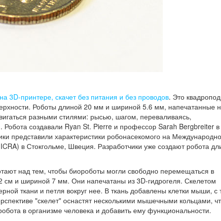
а 3D-принтере, скачет без питания и без проводов
. Это квадропод
рхности. Роботы длиной 20 мм и шириной 5.6 мм, напечатанные н
двигаться разными стилями: рысью, шагом, переваливаясь,
 Робота создавали Ryan St. Pierre и профессор Sarah Bergbreiter в
ики представили характеристики робонасекомого на Международн
ICRA) в Стокгольме, Швеция. Разработчики уже создают робота дл
отают над тем, чтобы биороботы могли свободно перемещаться в
2 см и шириной 7 мм. Они напечатаны из 3D-гидрогеля. Скелетом
ной ткани и петля вокруг нее. В ткань добавлены клетки мыши, с 
ерспективе "скелет" оснастят несколькими мышечными кольцами, ч
робота в организме человека и добавить ему функциональности.