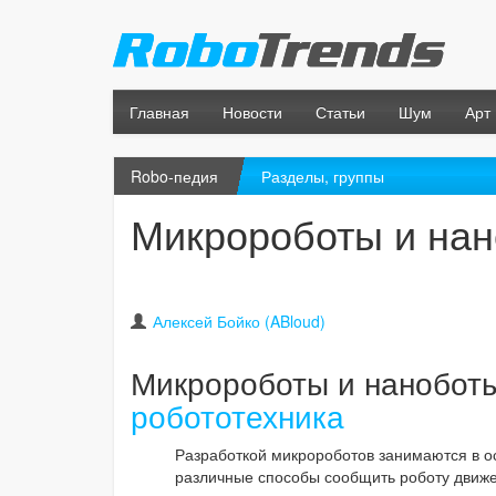
Главная
Новости
Статьи
Шум
Арт
Robo-педия
Разделы, группы
Микророботы и на
Алексей Бойко (ABloud)
Микророботы и нанобот
робототехника
Разработкой микророботов занимаются в о
различные способы сообщить роботу движен