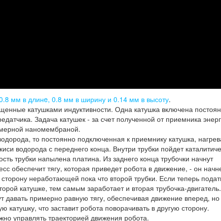
8 мм в длинe, 0.8 мм в ширину и 0.14 мм в высоту
.
нащенные катушками индуктивности. Одна катушка включена постоян
едатчика. Задача катушек - за счет полученной от приемника энер
имерной наномембраной.
 водорода, то постоянно подключенная к приемнику катушка, нагрев
екиси водорода с переднего конца. Внутри трубки пойдет каталитич
ость трубки напылена платина. Из заднего конца трубочки начнут
сс обеспечит тягу, которая приведет робота в движение, - он начн
в сторону неработающей пока что второй трубки. Если теперь подат
второй катушке, тем самым заработает и вторая трубочка-двигатель.
ут давать примерно равную тягу, обеспечивая движение вперед, но
ую катушку, что заставит робота поворачивать в другую сторону.
ожно управлять траекторией движения робота.