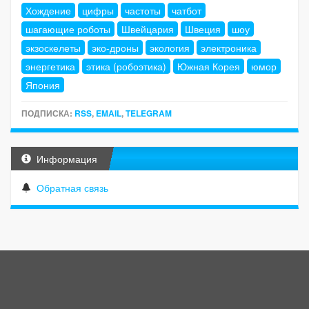
Хождение
цифры
частоты
чатбот
шагающие роботы
Швейцария
Швеция
шоу
экзоскелеты
эко-дроны
экология
электроника
энергетика
этика (робоэтика)
Южная Корея
юмор
Япония
ПОДПИСКА:
RSS
,
EMAIL
,
TELEGRAM
Информация
Обратная связь