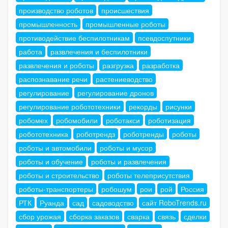
производство роботов
происшествия
промышленность
промышленные роботы
противодействие беспилотникам
псевдоспутники
работа
развлечения и беспилотники
развлечения и роботы
разгрузка
разработка
распознавание речи
растениеводство
регулирование
регулирование дронов
регулирование робототехники
рекорды
рисунки
робомех
робомобили
роботакси
роботизация
робототехника
роботрендз
роботренды
роботы
роботы и автомобили
роботы и мусор
роботы и обучение
роботы и развлечения
роботы и строительство
роботы телеприсутствия
роботы-транспортеры
робошум
рои
рой
Россия
РТК
Руанда
сад
садоводство
сайт RoboTrends.ru
сбор урожая
сборка заказов
сварка
связь
сделки