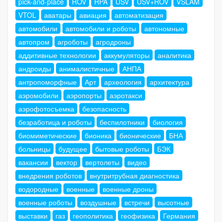
pick-and-place
ROV
RPA
USV
USV+ROV
VSLAM
VTOL
аватары
авиация
автоматизация
автомобили
автомобили и роботы
автономные
автопром
агроботы
агродроны
аддитивные технологии
аккумуляторы
аналитика
андроиды
анималистичные
АНПА
антропоморфные
Арт
археология
архитектура
аэромобили
аэропорты
аэротакси
аэрофотосъемка
безопасность
безработица и роботы
беспилотники
биология
биомиметические
бионика
бионические
БНА
больницы
будущее
бытовые роботы
БЭК
вакансии
вектор
вертолеты
видео
внедрения роботов
внутритрубная диагностика
водородные
военные
военные дроны
военные роботы
воздушные
встречи
высотные
выставки
газ
геополитика
геофизика
Германия