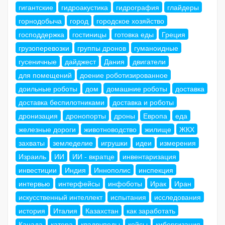
гигантские
гидроакустика
гидрография
глайдеры
горнодобыча
город
городское хозяйство
господдержка
гостиницы
готовка еды
Греция
грузоперевозки
группы дронов
гуманоидные
гусеничные
дайджест
Дания
двигатели
для помещений
доение роботизированное
доильные роботы
дом
домашние роботы
доставка
доставка беспилотниками
доставка и роботы
дронизация
дронопорты
дроны
Европа
еда
железные дороги
животноводство
жилище
ЖКХ
захваты
земледелие
игрушки
идеи
измерения
Израиль
ИИ
ИИ - вкратце
инвентаризация
инвестиции
Индия
Иннополис
инспекция
интервью
интерфейсы
инфоботы
Ирак
Иран
искусственный интеллект
испытания
исследования
история
Италия
Казахстан
как заработать
Канада
катера
квадрупеды
кейсы
киборгизация