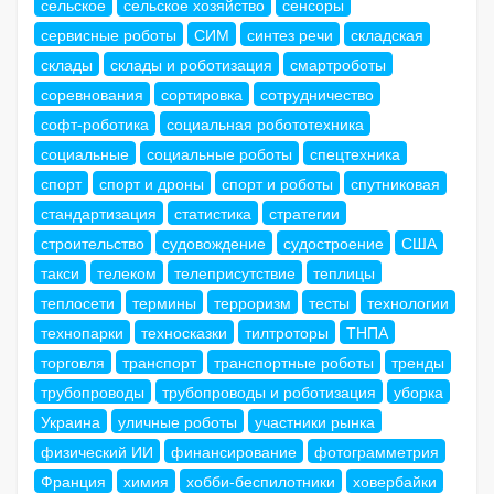
сельское
сельское хозяйство
сенсоры
сервисные роботы
СИМ
синтез речи
складская
склады
склады и роботизация
смартроботы
соревнования
сортировка
сотрудничество
софт-роботика
социальная робототехника
социальные
социальные роботы
спецтехника
спорт
спорт и дроны
спорт и роботы
спутниковая
стандартизация
статистика
стратегии
строительство
судовождение
судостроение
США
такси
телеком
телеприсутствие
теплицы
теплосети
термины
терроризм
тесты
технологии
технопарки
техносказки
тилтроторы
ТНПА
торговля
транспорт
транспортные роботы
тренды
трубопроводы
трубопроводы и роботизация
уборка
Украина
уличные роботы
участники рынка
физический ИИ
финансирование
фотограмметрия
Франция
химия
хобби-беспилотники
ховербайки