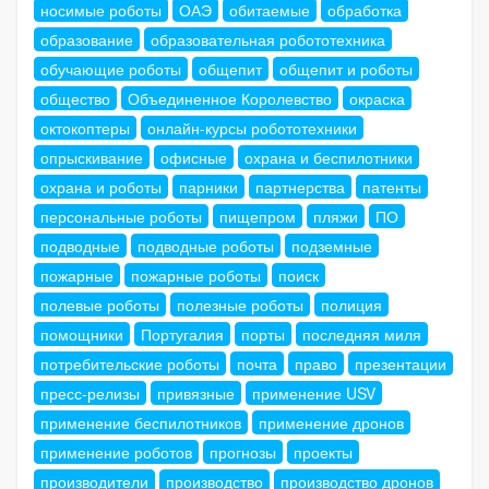
носимые роботы
ОАЭ
обитаемые
обработка
образование
образовательная робототехника
обучающие роботы
общепит
общепит и роботы
общество
Объединенное Королевство
окраска
октокоптеры
онлайн-курсы робототехники
опрыскивание
офисные
охрана и беспилотники
охрана и роботы
парники
партнерства
патенты
персональные роботы
пищепром
пляжи
ПО
подводные
подводные роботы
подземные
пожарные
пожарные роботы
поиск
полевые роботы
полезные роботы
полиция
помощники
Португалия
порты
последняя миля
потребительские роботы
почта
право
презентации
пресс-релизы
привязные
применение USV
применение беспилотников
применение дронов
применение роботов
прогнозы
проекты
производители
производство
производство дронов