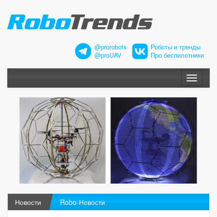
@prorobots
Роботы и тренды
@proUAV
Про беспилотники
Меню
Новости
Robo-Новости