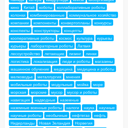
кино
Китай
коботы
коллаборативные роботы
колонки
комбинированные
коммунальное хозяйство
компании
компоненты
конвертопланы
конкурсы
конспекты
конструкторы
концепты
кооперативные роботы
космос
культура
курьезы
курьеры
лабораторные роботы
Латвия
лесоустройство
летающие
лизинг
линки
логистика
локализация
люди и роботы
магазины
машинное обучение
медицина
медицина и роботы
мелководье
металлургия
мнения
мобильные роботы
модульные
мойка
море
морская
морские
мусор
мусор и роботы
навигация
надводные
наземные
наземные военные роботы
налоги
наука
научные
научные роботы
необычные
нефтегаз
нефть
Нидерланды
Новая Зеландия
Норвегия