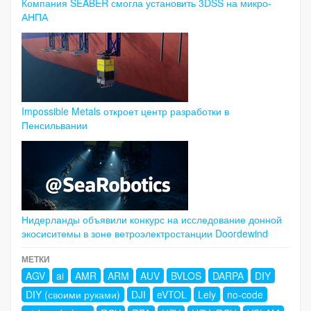
Компания SEABER смогла установить 3DSS на микро-
АНПА
Impossible Metals откроет центр разработки в
Пенсильвании
Нидерланды объявили конкурс на исследование донной
экосиситемы в зоне ветроэлектростанции Doordewind
МЕТКИ
AGV
ai
AMR
ARM
AUV
BVLOS
DARPA
DIY
DIY (своими руками)
DJI
eVTOL
Lely
no-code