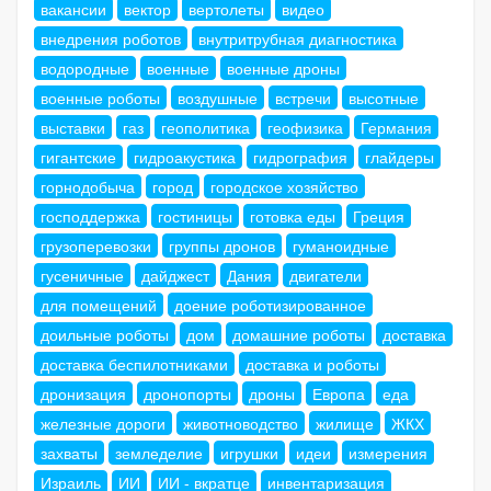
вакансии
вектор
вертолеты
видео
внедрения роботов
внутритрубная диагностика
водородные
военные
военные дроны
военные роботы
воздушные
встречи
высотные
выставки
газ
геополитика
геофизика
Германия
гигантские
гидроакустика
гидрография
глайдеры
горнодобыча
город
городское хозяйство
господдержка
гостиницы
готовка еды
Греция
грузоперевозки
группы дронов
гуманоидные
гусеничные
дайджест
Дания
двигатели
для помещений
доение роботизированное
доильные роботы
дом
домашние роботы
доставка
доставка беспилотниками
доставка и роботы
дронизация
дронопорты
дроны
Европа
еда
железные дороги
животноводство
жилище
ЖКХ
захваты
земледелие
игрушки
идеи
измерения
Израиль
ИИ
ИИ - вкратце
инвентаризация