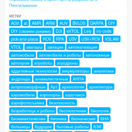
Пенсильвании
МЕТКИ
AGV
ai
AMR
ARM
AUV
BVLOS
DARPA
DIY
DIY (своими руками)
DJI
eVTOL
Lely
no-code
pick-and-place
ROV
RPA
USV
USV+ROV
VSLAM
VTOL
аватары
авиация
автоматизация
автомобили
автомобили и роботы
автономные
автопром
агроботы
агродроны
аддитивные технологии
аккумуляторы
аналитика
андроиды
анималистичные
АНПА
антропоморфные
Арт
археология
архитектура
аэромобили
аэропорты
аэротакси
аэрофотосъемка
безопасность
безработица и роботы
беспилотники
биология
биомиметические
бионика
бионические
БНА
больницы
будущее
бытовые роботы
БЭК