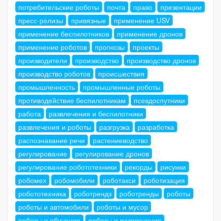
потребительские роботы
почта
право
презентации
пресс-релизы
привязные
применение USV
применение беспилотников
применение дронов
применение роботов
прогнозы
проекты
производители
производство
производство дронов
производство роботов
происшествия
промышленность
промышленные роботы
противодействие беспилотникам
псевдоспутники
работа
развлечения и беспилотники
развлечения и роботы
разгрузка
разработка
распознавание речи
растениеводство
регулирование
регулирование дронов
регулирование робототехники
рекорды
рисунки
робомех
робомобили
роботакси
роботизация
робототехника
роботрендз
роботренды
роботы
роботы и автомобили
роботы и мусор
роботы и обучение
роботы и развлечения