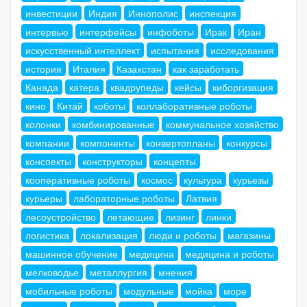
инвестиции
Индия
Иннополис
инспекция
интервью
интерфейсы
инфоботы
Ирак
Иран
искусственный интеллект
испытания
исследования
история
Италия
Казахстан
как заработать
Канада
катера
квадрупеды
кейсы
киборгизация
кино
Китай
коботы
коллаборативные роботы
колонки
комбинированные
коммунальное хозяйство
компании
компоненты
конвертопланы
конкурсы
конспекты
конструкторы
концепты
кооперативные роботы
космос
культура
курьезы
курьеры
лабораторные роботы
Латвия
лесоустройство
летающие
лизинг
линки
логистика
локализация
люди и роботы
магазины
машинное обучение
медицина
медицина и роботы
мелководье
металлургия
мнения
мобильные роботы
модульные
мойка
море