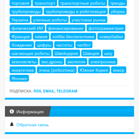
торговля
транспорт
транспортные роботы
тренды
трубопроводы
трубопроводы и роботизация
уборка
Украина
уличные роботы
участники рынка
физический ИИ
финансирование
фотограмметрия
Франция
химия
хобби-беспилотники
ховербайки
Хождение
цифры
частоты
чатбот
шагающие роботы
Швейцария
Швеция
шоу
экзоскелеты
эко-дроны
экология
электроника
энергетика
этика (робоэтика)
Южная Корея
юмор
Япония
ПОДПИСКА:
RSS
,
EMAIL
,
TELEGRAM
Информация
Обратная связь