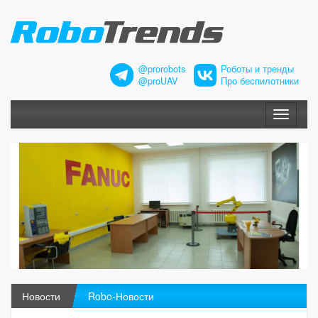
@prorobots
Роботы и тренды
@proUAV
Про беспилотники
Меню
Новости
Robo-Новости