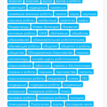
морская
морские
мусор
мусор и роботы
навигация
надводные
наземные
наземные военные роботы
налоги
наука
научные
научные роботы
необычные
нефтегаз
нефть
Нидерланды
Новая Зеландия
Норвегия
носимые роботы
ОАЭ
обитаемые
обработка
образование
образовательная робототехника
обучающие роботы
общепит
общепит и роботы
общество
Объединенное Королевство
окраска
октокоптеры
онлайн-курсы робототехники
опрыскивание
офисные
охрана и беспилотники
охрана и роботы
парники
партнерства
патенты
персональные роботы
пищепром
пляжи
ПО
подводные
подводные роботы
подземные
пожарные
пожарные роботы
поиск
полевые роботы
полезные роботы
полиция
помощники
Португалия
порты
последняя миля