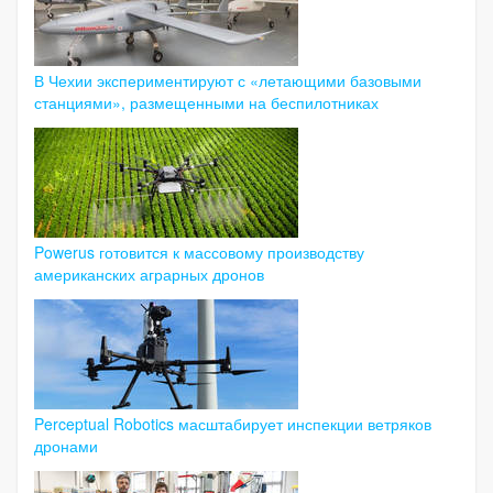
В Чехии экспериментируют с «летающими базовыми
станциями», размещенными на беспилотниках
Powerus готовится к массовому производству
американских аграрных дронов
Perceptual Robotics масштабирует инспекции ветряков
дронами