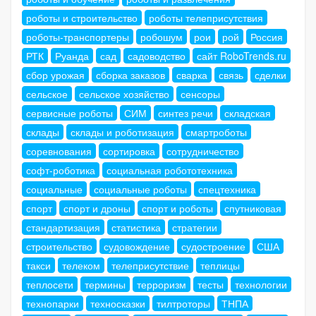
роботы и строительство
роботы телеприсутствия
роботы-транспортеры
робошум
рои
рой
Россия
РТК
Руанда
сад
садоводство
сайт RoboTrends.ru
сбор урожая
сборка заказов
сварка
связь
сделки
сельское
сельское хозяйство
сенсоры
сервисные роботы
СИМ
синтез речи
складская
склады
склады и роботизация
смартроботы
соревнования
сортировка
сотрудничество
софт-роботика
социальная робототехника
социальные
социальные роботы
спецтехника
спорт
спорт и дроны
спорт и роботы
спутниковая
стандартизация
статистика
стратегии
строительство
судовождение
судостроение
США
такси
телеком
телеприсутствие
теплицы
теплосети
термины
терроризм
тесты
технологии
технопарки
техносказки
тилтроторы
ТНПА