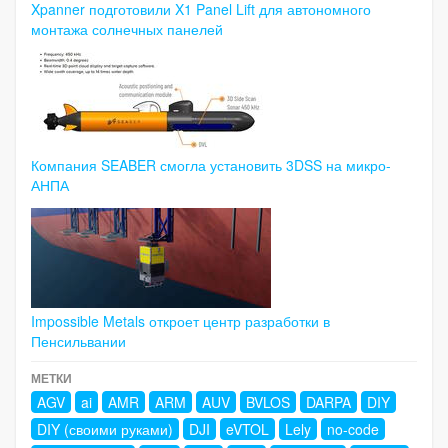
Xpanner подготовили X1 Panel Lift для автономного
монтажа солнечных панелей
Компания SEABER смогла установить 3DSS на микро-
АНПА
Impossible Metals откроет центр разработки в
Пенсильвании
МЕТКИ
AGV
ai
AMR
ARM
AUV
BVLOS
DARPA
DIY
DIY (своими руками)
DJI
eVTOL
Lely
no-code