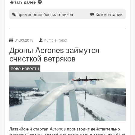
Читать далее
применение беспилотников
Комментарии
31.03.2018
humble_robot
Дроны Aerones займутся
очисткой ветряков
ROBO-НОВОСТИ
Латвийский стартап Aerones производит действительно
“могучие” дроны, способные поднимать в воздух до 181 кг