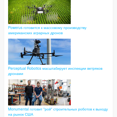
Powerus готовится к массовому производству
американских аграрных дронов
Perceptual Robotics масштабирует инспекции ветряков
дронами
Monumental готовит "рой" строительных роботов к выходу
на рынок США