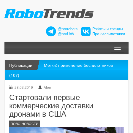
@prorobots
Роботы и тренды
@proUAV
Про беспилотники
Меню
Публикации
Метки: применение беспилотников
(107)
28.03.2019
Aten
Стартовали первые
коммерческие доставки
дронами в США
ROBO-НОВОСТИ