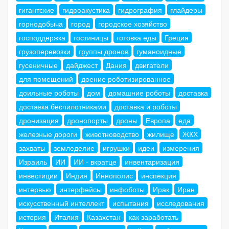
гигантские
гидроакустика
гидрография
глайдеры
горнодобыча
город
городское хозяйство
господдержка
гостиницы
готовка еды
Греция
грузоперевозки
группы дронов
гуманоидные
гусеничные
дайджест
Дания
двигатели
для помещений
доение роботизированное
доильные роботы
дом
домашние роботы
доставка
доставка беспилотниками
доставка и роботы
дронизация
дронопорты
дроны
Европа
еда
железные дороги
животноводство
жилище
ЖКХ
захваты
земледелие
игрушки
идеи
измерения
Израиль
ИИ
ИИ - вкратце
инвентаризация
инвестиции
Индия
Иннополис
инспекция
интервью
интерфейсы
инфоботы
Ирак
Иран
искусственный интеллект
испытания
исследования
история
Италия
Казахстан
как заработать