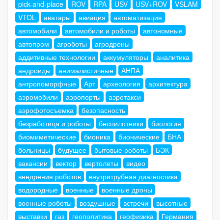
pick-and-place
ROV
RPA
USV
USV+ROV
VSLAM
VTOL
аватары
авиация
автоматизация
автомобили
автомобили и роботы
автономные
автопром
агроботы
агродроны
аддитивные технологии
аккумуляторы
аналитика
андроиды
анималистичные
АНПА
антропоморфные
Арт
археология
архитектура
аэромобили
аэропорты
аэротакси
аэрофотосъемка
безопасность
безработица и роботы
беспилотники
биология
биомиметические
бионика
бионические
БНА
больницы
будущее
бытовые роботы
БЭК
вакансии
вектор
вертолеты
видео
внедрения роботов
внутритрубная диагностика
водородные
военные
военные дроны
военные роботы
воздушные
встречи
высотные
выставки
газ
геополитика
геофизика
Германия