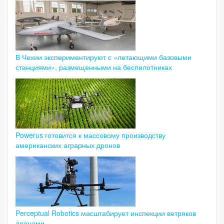
В Чехии экспериментируют с «летающими базовыми
станциями», размещенными на беспилотниках
Powerus готовится к массовому производству
американских аграрных дронов
Perceptual Robotics масштабирует инспекции ветряков
дронами