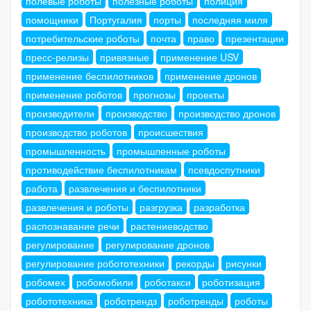
полевые роботы
полезные роботы
полиция
помощники
Португалия
порты
последняя миля
потребительские роботы
почта
право
презентации
пресс-релизы
привязные
применение USV
применение беспилотников
применение дронов
применение роботов
прогнозы
проекты
производители
производство
производство дронов
производство роботов
происшествия
промышленность
промышленные роботы
противодействие беспилотникам
псевдоспутники
работа
развлечения и беспилотники
развлечения и роботы
разгрузка
разработка
распознавание речи
растениеводство
регулирование
регулирование дронов
регулирование робототехники
рекорды
рисунки
робомех
робомобили
роботакси
роботизация
робототехника
роботрендз
роботренды
роботы