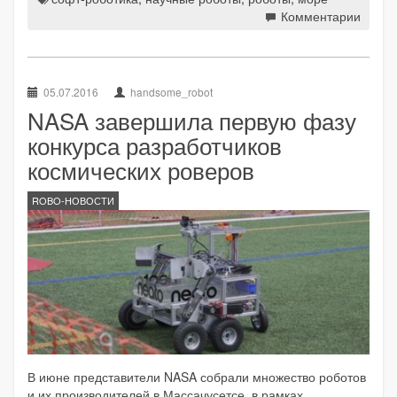
Комментарии
05.07.2016
handsome_robot
NASA завершила первую фазу
конкурса разработчиков
космических роверов
ROBO-НОВОСТИ
В июне представители NASA собрали множество роботов
и их производителей в Массачусетсе, в рамках