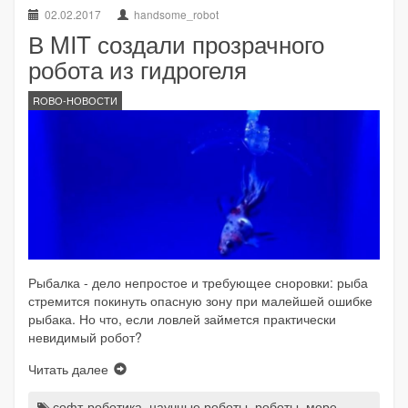
02.02.2017
handsome_robot
В MIT создали прозрачного
робота из гидрогеля
ROBO-НОВОСТИ
Рыбалка - дело непростое и требующее сноровки: рыба
стремится покинуть опасную зону при малейшей ошибке
рыбака. Но что, если ловлей займется практически
невидимый робот?
Читать далее
софт-роботика
,
научные роботы
,
роботы
,
море