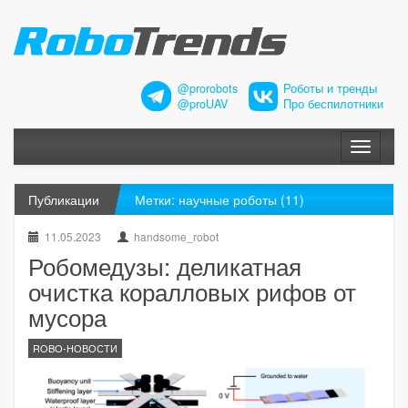
@prorobots
Роботы и тренды
@proUAV
Про беспилотники
Меню
Публикации
Метки: научные роботы (11)
11.05.2023
handsome_robot
Робомедузы: деликатная
очистка коралловых рифов от
мусора
ROBO-НОВОСТИ