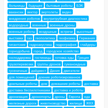
больницы
будущее
бытовые роботы
БЭК
вакансии
вектор
вертолеты
видео
внедрения роботов
внутритрубная диагностика
водородные
военные
военные дроны
военные роботы
воздушные
встречи
высотные
выставки
газ
геополитика
геофизика
Германия
гигантские
гидроакустика
гидрография
глайдеры
горнодобыча
город
городское хозяйство
господдержка
гостиницы
готовка еды
Греция
грузоперевозки
группы дронов
гуманоидные
гусеничные
дайджест
Дания
двигатели
для помещений
доение роботизированное
доильные роботы
дом
домашние роботы
доставка
доставка беспилотниками
доставка и роботы
дронизация
дронопорты
дроны
Европа
еда
железные дороги
животноводство
жилище
ЖКХ