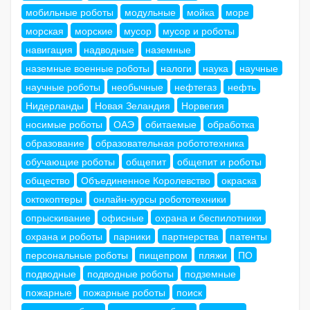
мобильные роботы
модульные
мойка
море
морская
морские
мусор
мусор и роботы
навигация
надводные
наземные
наземные военные роботы
налоги
наука
научные
научные роботы
необычные
нефтегаз
нефть
Нидерланды
Новая Зеландия
Норвегия
носимые роботы
ОАЭ
обитаемые
обработка
образование
образовательная робототехника
обучающие роботы
общепит
общепит и роботы
общество
Объединенное Королевство
окраска
октокоптеры
онлайн-курсы робототехники
опрыскивание
офисные
охрана и беспилотники
охрана и роботы
парники
партнерства
патенты
персональные роботы
пищепром
пляжи
ПО
подводные
подводные роботы
подземные
пожарные
пожарные роботы
поиск