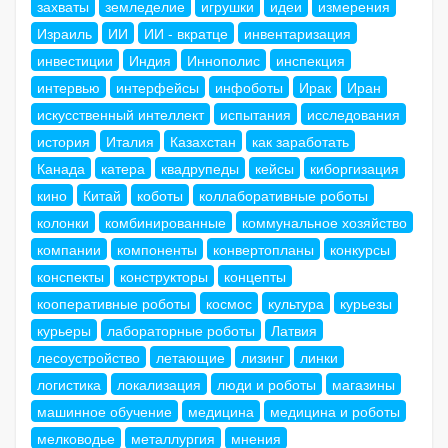
захваты
земледелие
игрушки
идеи
измерения
Израиль
ИИ
ИИ - вкратце
инвентаризация
инвестиции
Индия
Иннополис
инспекция
интервью
интерфейсы
инфоботы
Ирак
Иран
искусственный интеллект
испытания
исследования
история
Италия
Казахстан
как заработать
Канада
катера
квадрупеды
кейсы
киборгизация
кино
Китай
коботы
коллаборативные роботы
колонки
комбинированные
коммунальное хозяйство
компании
компоненты
конвертопланы
конкурсы
конспекты
конструкторы
концепты
кооперативные роботы
космос
культура
курьезы
курьеры
лабораторные роботы
Латвия
лесоустройство
летающие
лизинг
линки
логистика
локализация
люди и роботы
магазины
машинное обучение
медицина
медицина и роботы
мелководье
металлургия
мнения