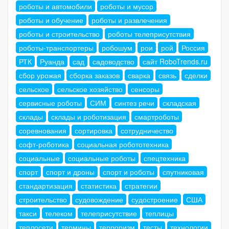
роботы и автомобили
роботы и мусор
роботы и обучение
роботы и развлечения
роботы и строительство
роботы телеприсутствия
роботы-транспортеры
робошум
рои
рой
Россия
РТК
Руанда
сад
садоводство
сайт RoboTrends.ru
сбор урожая
сборка заказов
сварка
связь
сделки
сельское
сельское хозяйство
сенсоры
сервисные роботы
СИМ
синтез речи
складская
склады
склады и роботизация
смартроботы
соревнования
сортировка
сотрудничество
софт-роботика
социальная робототехника
социальные
социальные роботы
спецтехника
спорт
спорт и дроны
спорт и роботы
спутниковая
стандартизация
статистика
стратегии
строительство
судовождение
судостроение
США
такси
телеком
телеприсутствие
теплицы
теплосети
термины
терроризм
тесты
технологии