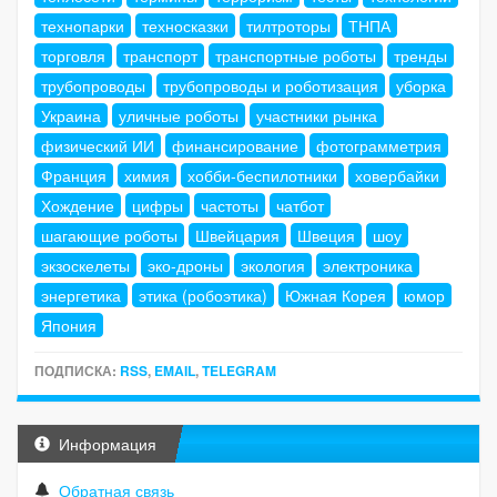
технопарки
техносказки
тилтроторы
ТНПА
торговля
транспорт
транспортные роботы
тренды
трубопроводы
трубопроводы и роботизация
уборка
Украина
уличные роботы
участники рынка
физический ИИ
финансирование
фотограмметрия
Франция
химия
хобби-беспилотники
ховербайки
Хождение
цифры
частоты
чатбот
шагающие роботы
Швейцария
Швеция
шоу
экзоскелеты
эко-дроны
экология
электроника
энергетика
этика (робоэтика)
Южная Корея
юмор
Япония
ПОДПИСКА:
RSS
,
EMAIL
,
TELEGRAM
Информация
Обратная связь