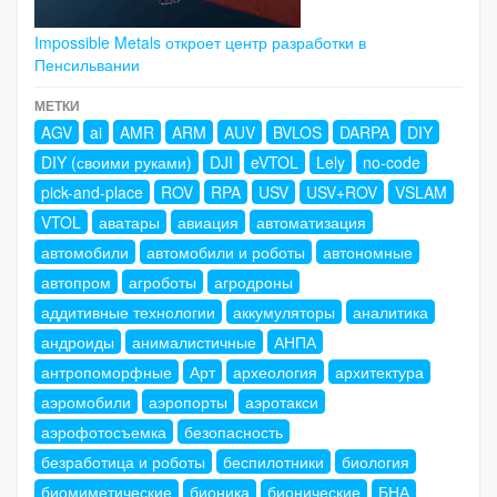
Impossible Metals откроет центр разработки в
Пенсильвании
МЕТКИ
AGV
ai
AMR
ARM
AUV
BVLOS
DARPA
DIY
DIY (своими руками)
DJI
eVTOL
Lely
no-code
pick-and-place
ROV
RPA
USV
USV+ROV
VSLAM
VTOL
аватары
авиация
автоматизация
автомобили
автомобили и роботы
автономные
автопром
агроботы
агродроны
аддитивные технологии
аккумуляторы
аналитика
андроиды
анималистичные
АНПА
антропоморфные
Арт
археология
архитектура
аэромобили
аэропорты
аэротакси
аэрофотосъемка
безопасность
безработица и роботы
беспилотники
биология
биомиметические
бионика
бионические
БНА