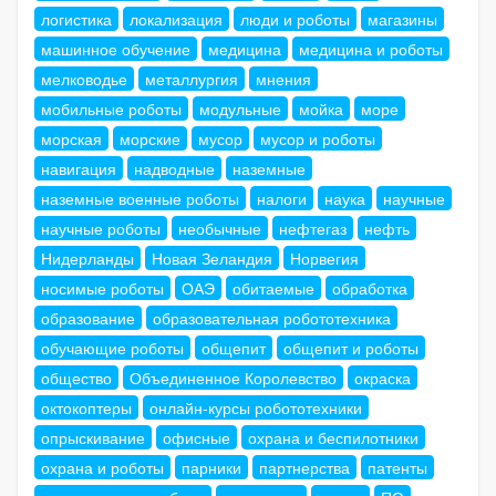
логистика
локализация
люди и роботы
магазины
машинное обучение
медицина
медицина и роботы
мелководье
металлургия
мнения
мобильные роботы
модульные
мойка
море
морская
морские
мусор
мусор и роботы
навигация
надводные
наземные
наземные военные роботы
налоги
наука
научные
научные роботы
необычные
нефтегаз
нефть
Нидерланды
Новая Зеландия
Норвегия
носимые роботы
ОАЭ
обитаемые
обработка
образование
образовательная робототехника
обучающие роботы
общепит
общепит и роботы
общество
Объединенное Королевство
окраска
октокоптеры
онлайн-курсы робототехники
опрыскивание
офисные
охрана и беспилотники
охрана и роботы
парники
партнерства
патенты