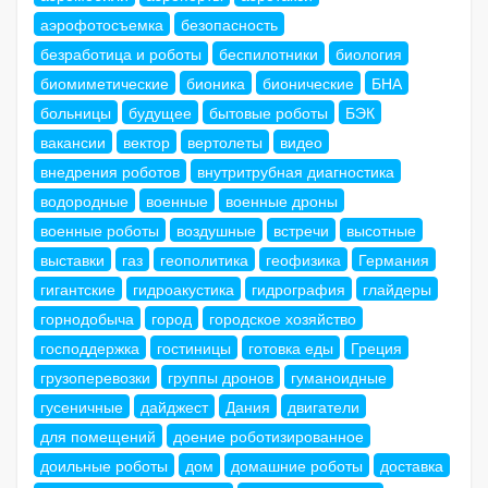
аэрофотосъемка
безопасность
безработица и роботы
беспилотники
биология
биомиметические
бионика
бионические
БНА
больницы
будущее
бытовые роботы
БЭК
вакансии
вектор
вертолеты
видео
внедрения роботов
внутритрубная диагностика
водородные
военные
военные дроны
военные роботы
воздушные
встречи
высотные
выставки
газ
геополитика
геофизика
Германия
гигантские
гидроакустика
гидрография
глайдеры
горнодобыча
город
городское хозяйство
господдержка
гостиницы
готовка еды
Греция
грузоперевозки
группы дронов
гуманоидные
гусеничные
дайджест
Дания
двигатели
для помещений
доение роботизированное
доильные роботы
дом
домашние роботы
доставка