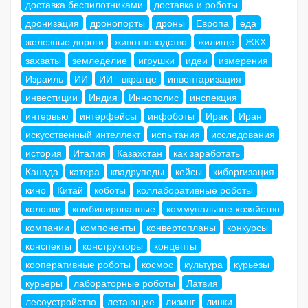
доставка беспилотниками
доставка и роботы
дронизация
дронопорты
дроны
Европа
еда
железные дороги
животноводство
жилище
ЖКХ
захваты
земледелие
игрушки
идеи
измерения
Израиль
ИИ
ИИ - вкратце
инвентаризация
инвестиции
Индия
Иннополис
инспекция
интервью
интерфейсы
инфоботы
Ирак
Иран
искусственный интеллект
испытания
исследования
история
Италия
Казахстан
как заработать
Канада
катера
квадрупеды
кейсы
киборгизация
кино
Китай
коботы
коллаборативные роботы
колонки
комбинированные
коммунальное хозяйство
компании
компоненты
конвертопланы
конкурсы
конспекты
конструкторы
концепты
кооперативные роботы
космос
культура
курьезы
курьеры
лабораторные роботы
Латвия
лесоустройство
летающие
лизинг
линки