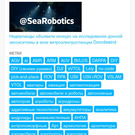
Нидерланды объявили конкурс на исследование донной
экосиситемы в зоне ветроэлектростанции Doordewind
МЕТКИ
AGV
ai
AMR
ARM
AUV
BVLOS
DARPA
DIY
DIY (своими руками)
DJI
eVTOL
Lely
no-code
pick-and-place
ROV
RPA
USV
USV+ROV
VSLAM
VTOL
аватары
авиация
автоматизация
автомобили
автомобили и роботы
автономные
автопром
агроботы
агродроны
аддитивные технологии
аккумуляторы
аналитика
андроиды
анималистичные
АНПА
антропоморфные
Арт
археология
архитектура
аэромобили
аэропорты
аэротакси