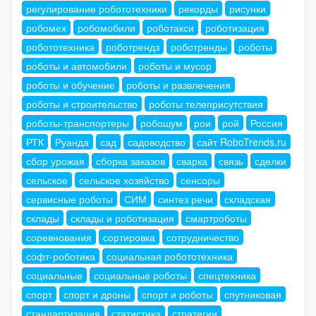
регулирование робототехники
рекорды
рисунки
робомех
робомобили
роботакси
роботизация
робототехника
роботрендз
роботренды
роботы
роботы и автомобили
роботы и мусор
роботы и обучение
роботы и развлечения
роботы и строительство
роботы телеприсутствия
роботы-транспортеры
робошум
рои
рой
Россия
РТК
Руанда
сад
садоводство
сайт RoboTrends.ru
сбор урожая
сборка заказов
сварка
связь
сделки
сельское
сельское хозяйство
сенсоры
сервисные роботы
СИМ
синтез речи
складская
склады
склады и роботизация
смартроботы
соревнования
сортировка
сотрудничество
софт-роботика
социальная робототехника
социальные
социальные роботы
спецтехника
спорт
спорт и дроны
спорт и роботы
спутниковая
стандартизация
статистика
стратегии