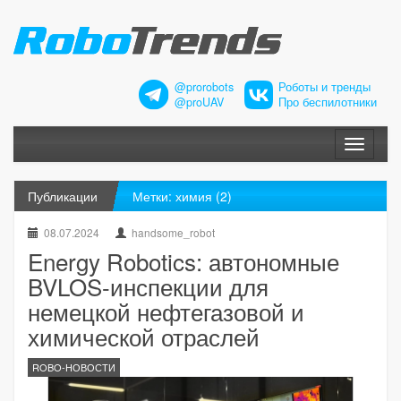
@prorobots
Роботы и тренды
@proUAV
Про беспилотники
Меню
Публикации
Метки: химия (2)
08.07.2024
handsome_robot
Energy Robotics: автономные
BVLOS-инспекции для
немецкой нефтегазовой и
химической отраслей
ROBO-НОВОСТИ