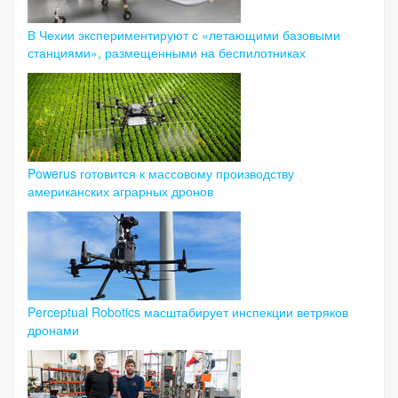
В Чехии экспериментируют с «летающими базовыми
станциями», размещенными на беспилотниках
Powerus готовится к массовому производству
американских аграрных дронов
Perceptual Robotics масштабирует инспекции ветряков
дронами