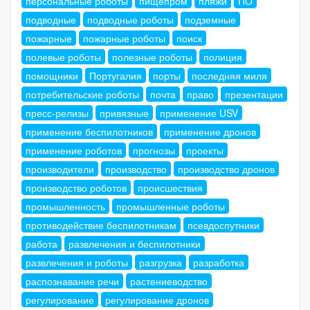
персональные роботы
пищепром
пляжи
ПО
подводные
подводные роботы
подземные
пожарные
пожарные роботы
поиск
полевые роботы
полезные роботы
полиция
помощники
Португалия
порты
последняя миля
потребительские роботы
почта
право
презентации
пресс-релизы
привязные
применение USV
применение беспилотников
применение дронов
применение роботов
прогнозы
проекты
производители
производство
производство дронов
производство роботов
происшествия
промышленность
промышленные роботы
противодействие беспилотникам
псевдоспутники
работа
развлечения и беспилотники
развлечения и роботы
разгрузка
разработка
распознавание речи
растениеводство
регулирование
регулирование дронов