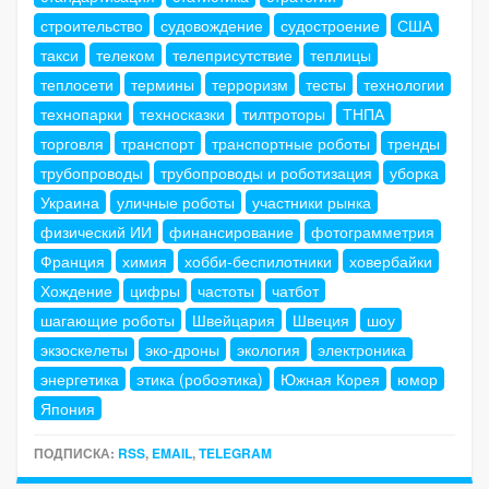
строительство
судовождение
судостроение
США
такси
телеком
телеприсутствие
теплицы
теплосети
термины
терроризм
тесты
технологии
технопарки
техносказки
тилтроторы
ТНПА
торговля
транспорт
транспортные роботы
тренды
трубопроводы
трубопроводы и роботизация
уборка
Украина
уличные роботы
участники рынка
физический ИИ
финансирование
фотограмметрия
Франция
химия
хобби-беспилотники
ховербайки
Хождение
цифры
частоты
чатбот
шагающие роботы
Швейцария
Швеция
шоу
экзоскелеты
эко-дроны
экология
электроника
энергетика
этика (робоэтика)
Южная Корея
юмор
Япония
ПОДПИСКА:
RSS
,
EMAIL
,
TELEGRAM