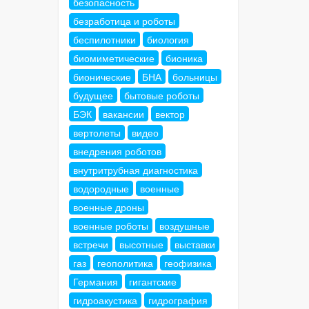
безопасность
безработица и роботы
беспилотники
биология
биомиметические
бионика
бионические
БНА
больницы
будущее
бытовые роботы
БЭК
вакансии
вектор
вертолеты
видео
внедрения роботов
внутритрубная диагностика
водородные
военные
военные дроны
военные роботы
воздушные
встречи
высотные
выставки
газ
геополитика
геофизика
Германия
гигантские
гидроакустика
гидрография