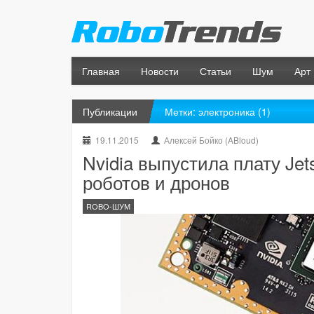
Главная
Новости
Статьи
Шум
Арт
Публикации
Метки: электроника (1)
19.11.2015
Алексей Бойко (ABloud)
Nvidia выпустила плату Jet
роботов и дронов
ROBO-ШУМ