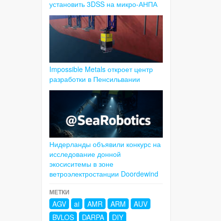
установить 3DSS на микро-АНПА
Impossible Metals откроет центр
разработки в Пенсильвании
Нидерланды объявили конкурс на
исследование донной
экосиситемы в зоне
ветроэлектростанции Doordewind
МЕТКИ
AGV
ai
AMR
ARM
AUV
BVLOS
DARPA
DIY