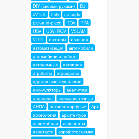
DIY (своими руками)
DJI
eVTOL
Lely
no-code
pick-and-place
ROV
RPA
USV
USV+ROV
VSLAM
VTOL
аватары
авиация
автоматизация
автомобили
автомобили и роботы
автономные
автопром
агроботы
агродроны
аддитивные технологии
аккумуляторы
аналитика
андроиды
анималистичные
АНПА
антропоморфные
Арт
археология
архитектура
аэромобили
аэропорты
аэротакси
аэрофотосъемка