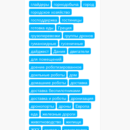
глайдеры
горнодобыча
город
городское хозяйство
господдержка
гостиницы
готовка еды
Греция
грузоперевозки
группы дронов
гуманоидные
гусеничные
дайджест
Дания
двигатели
для помещений
доение роботизированное
доильные роботы
дом
домашние роботы
доставка
доставка беспилотниками
доставка и роботы
дронизация
дронопорты
дроны
Европа
еда
железные дороги
животноводство
жилище
ЖКХ
захваты
земледелие