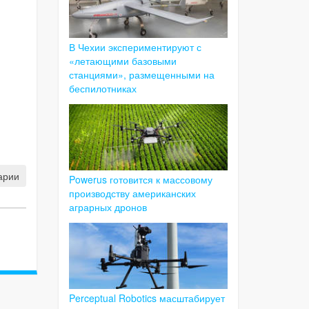
В Чехии экспериментируют с
«летающими базовыми
станциями», размещенными на
беспилотниках
арии
Powerus готовится к массовому
производству американских
аграрных дронов
Perceptual Robotics масштабирует