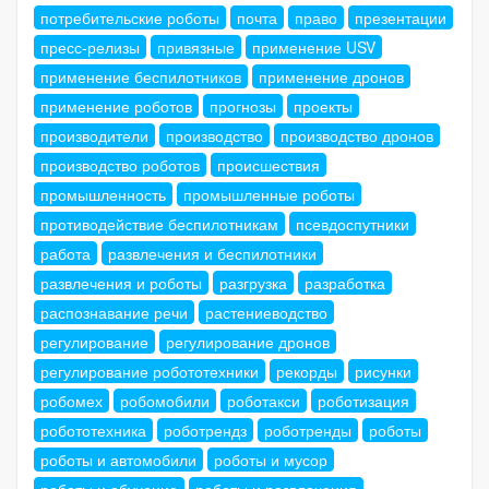
потребительские роботы
почта
право
презентации
пресс-релизы
привязные
применение USV
применение беспилотников
применение дронов
применение роботов
прогнозы
проекты
производители
производство
производство дронов
производство роботов
происшествия
промышленность
промышленные роботы
противодействие беспилотникам
псевдоспутники
работа
развлечения и беспилотники
развлечения и роботы
разгрузка
разработка
распознавание речи
растениеводство
регулирование
регулирование дронов
регулирование робототехники
рекорды
рисунки
робомех
робомобили
роботакси
роботизация
робототехника
роботрендз
роботренды
роботы
роботы и автомобили
роботы и мусор