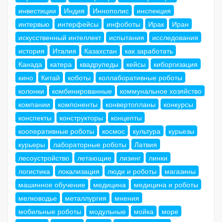
инвестиции
Индия
Иннополис
инспекция
интервью
интерфейсы
инфоботы
Ирак
Иран
искусственный интеллект
испытания
исследования
история
Италия
Казахстан
как заработать
Канада
катера
квадрупеды
кейсы
киборгизация
кино
Китай
коботы
коллаборативные роботы
колонки
комбинированные
коммунальное хозяйство
компании
компоненты
конвертопланы
конкурсы
конспекты
конструкторы
концепты
кооперативные роботы
космос
культура
курьезы
курьеры
лабораторные роботы
Латвия
лесоустройство
летающие
лизинг
линки
логистика
локализация
люди и роботы
магазины
машинное обучение
медицина
медицина и роботы
мелководье
металлургия
мнения
мобильные роботы
модульные
мойка
море