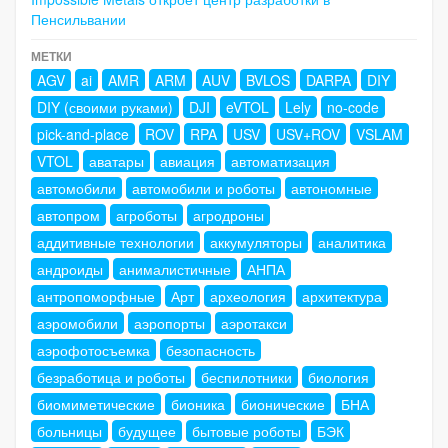
Пенсильвании
МЕТКИ
AGV
ai
AMR
ARM
AUV
BVLOS
DARPA
DIY
DIY (своими руками)
DJI
eVTOL
Lely
no-code
pick-and-place
ROV
RPA
USV
USV+ROV
VSLAM
VTOL
аватары
авиация
автоматизация
автомобили
автомобили и роботы
автономные
автопром
агроботы
агродроны
аддитивные технологии
аккумуляторы
аналитика
андроиды
анималистичные
АНПА
антропоморфные
Арт
археология
архитектура
аэромобили
аэропорты
аэротакси
аэрофотосъемка
безопасность
безработица и роботы
беспилотники
биология
биомиметические
бионика
бионические
БНА
больницы
будущее
бытовые роботы
БЭК