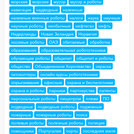
морская
морские
мусор
мусор и роботы
навигация
надводные
наземные
наземные военные роботы
налоги
наука
научные
научные роботы
необычные
нефтегаз
нефть
Нидерланды
Новая Зеландия
Норвегия
носимые роботы
ОАЭ
обитаемые
обработка
образование
образовательная робототехника
обучающие роботы
общепит
общепит и роботы
общество
Объединенное Королевство
окраска
октокоптеры
онлайн-курсы робототехники
опрыскивание
офисные
охрана и беспилотники
охрана и роботы
парники
партнерства
патенты
персональные роботы
пищепром
пляжи
ПО
подводные
подводные роботы
подземные
пожарные
пожарные роботы
поиск
полевые роботы
полезные роботы
полиция
помощники
Португалия
порты
последняя миля