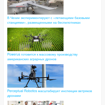
В Чехии экспериментируют с «летающими базовыми
станциями», размещенными на беспилотниках
Powerus готовится к массовому производству
американских аграрных дронов
Perceptual Robotics масштабирует инспекции ветряков
дронами