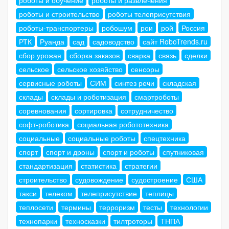
роботы и обучение
роботы и развлечения
роботы и строительство
роботы телеприсутствия
роботы-транспортеры
робошум
рои
рой
Россия
РТК
Руанда
сад
садоводство
сайт RoboTrends.ru
сбор урожая
сборка заказов
сварка
связь
сделки
сельское
сельское хозяйство
сенсоры
сервисные роботы
СИМ
синтез речи
складская
склады
склады и роботизация
смартроботы
соревнования
сортировка
сотрудничество
софт-роботика
социальная робототехника
социальные
социальные роботы
спецтехника
спорт
спорт и дроны
спорт и роботы
спутниковая
стандартизация
статистика
стратегии
строительство
судовождение
судостроение
США
такси
телеком
телеприсутствие
теплицы
теплосети
термины
терроризм
тесты
технологии
технопарки
техносказки
тилтроторы
ТНПА