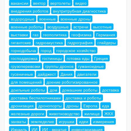
вакансии
вектор
вертолеты
видео
внедрения роботов
внутритрубная диагностика
водородные
военные
военные дроны
военные роботы
воздушные
встречи
высотные
выставки
газ
геополитика
геофизика
Германия
гигантские
гидроакустика
гидрография
глайдеры
горнодобыча
город
городское хозяйство
господдержка
гостиницы
готовка еды
Греция
грузоперевозки
группы дронов
гуманоидные
гусеничные
дайджест
Дания
двигатели
для помещений
доение роботизированное
доильные роботы
дом
домашние роботы
доставка
доставка беспилотниками
доставка и роботы
дронизация
дронопорты
дроны
Европа
еда
железные дороги
животноводство
жилище
ЖКХ
захваты
земледелие
игрушки
идеи
измерения
Израиль
ИИ
ИИ - вкратце
инвентаризация