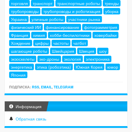
торговля
транспорт
транспортные роботы
тренды
трубопроводы
трубопроводы и роботизация
уборка
Украина
уличные роботы
участники рынка
физический ИИ
финансирование
фотограмметрия
Франция
химия
хобби-беспилотники
ховербайки
Хождение
цифры
частоты
чатбот
шагающие роботы
Швейцария
Швеция
шоу
экзоскелеты
эко-дроны
экология
электроника
энергетика
этика (робоэтика)
Южная Корея
юмор
Япония
ПОДПИСКА:
RSS
,
EMAIL
,
TELEGRAM
Информация
Обратная связь