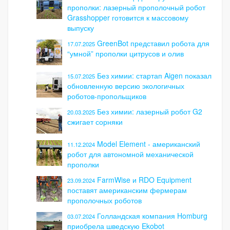
прополки: лазерный прополочный робот
Grasshopper готовится к массовому
выпуску
GreenBot представил робота для
17.07.2025
“умной” прополки цитрусов и олив
Без химии: стартап Aigen показал
15.07.2025
обновленную версию экологичных
роботов-пропольщиков
Без химии: лазерный робот G2
20.03.2025
сжигает сорняки
Model Element - американский
11.12.2024
робот для автономной механической
прополки
FarmWise и RDO Equipment
23.09.2024
поставят американским фермерам
прополочных роботов
Голландская компания Homburg
03.07.2024
приобрела шведскую Ekobot