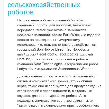
сельскохозяйственных
роботов
Направление роботизированной борьбы с
сорняками, роботы для прополки, безусловно
передовое, темой уже активно занимается
несколько компаний. Кроме FarmWise, чье изделие
похоже на пригодное к коммерческому
использованию, есть также такие разработки, как
германский BoniRob от DeepFried Robotics и
швейцарский ecoRobot от ecoRobotics, датский
HortiBot, французские прополочные роботы
компании Naïo Technologies, австралийский робот
Ladybird и американский Autonoomous Weeder.
Для выявления сорняков все роботы используют
системы компьютерного зрения, это их общая
черта, также оно используется для предупреждения
столкновений с препятствиями и, в отдельных
случаях, для ориентирования робота. А вот
подходы к уничтожению сорняков различны: их
"затаптывают" механическими приспособлениями,