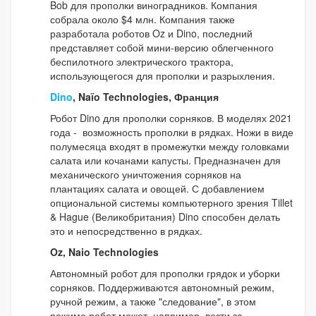
Bob для прополки виноградников. Компания
собрала около $4 млн. Компания также
разработала роботов Oz и Dino, последний
представляет собой мини-версию облегченного
беспилотного электрического трактора,
использующегося для прополки и разрыхления.
Dino
, Naïo Technologies, Франция
Робот Dino для прополки сорняков. В моделях 2021
года - возможность прополки в рядках. Ножи в виде
полумесяца входят в промежутки между головками
салата или кочанами капусты. Предназначен для
механического уничтожения сорняков на
плантациях салата и овощей. С добавлением
опциональной системы компьютерного зрения Tillet
& Hague (Великобритания) Dino способен делать
это и непосредственно в рядках.
Oz, Naio Technologies
Автономный робот для прополки грядок и уборки
сорняков. Поддерживаются автономный режим,
ручной режим, а также "следование", в этом
режиме робот может, например, везти за