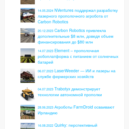
NVentures поддержал разработку
14.05.2024
лазерного прополочного агробота от
Carbon Robotics
Carbon Robotics привлекла
20.12.2023
дополнительные $8 млн, доведя объем
финансирования до $80 млн
Element – прополочная
14.07.2023
робоплатформа с питанием от солнечных
батарей
LaserWeeder — ИИ и лазеры на
06.07.2023
службе фермерских хозяйств
Trabotyx демонстрирует
04.07.2023
технологии автономной прополки
Агроботы FarmDroid осваивают
28.06.2023
Ирландию
Quirky: перспективный
16.08.2022