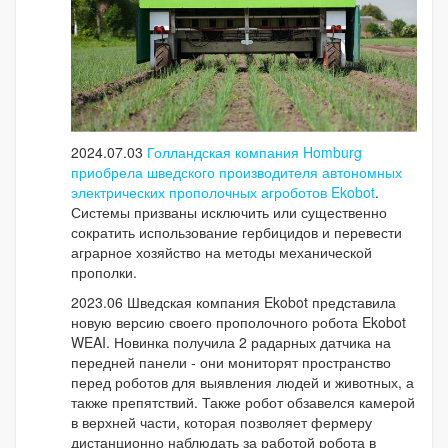
2024.07.03
Голландская компания Homburg
приобрела шведского производителя автономных
электрических прополочных агроботов Ekobot
.
Системы призваны исключить или существенно
сократить использование гербицидов и перевести
аграрное хозяйство на методы механической
прополки.
2023.06 Шведская компания Ekobot представила
новую версию своего прополочного робота Ekobot
WEAI. Новинка получила 2 радарных датчика на
передней панели - они мониторят пространство
перед роботов для выявления людей и животных, а
также препятствий. Также робот обзавелся камерой
в верхней части, которая позволяет фермеру
дистанционно наблюдать за работой робота в