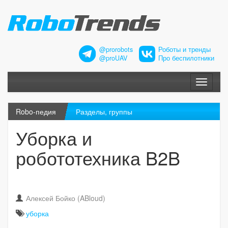
@prorobots
Роботы и тренды
@proUAV
Про беспилотники
Меню
Robo-педия
Разделы, группы
Уборка и
робототехника B2B
Алексей Бойко (ABloud)
уборка