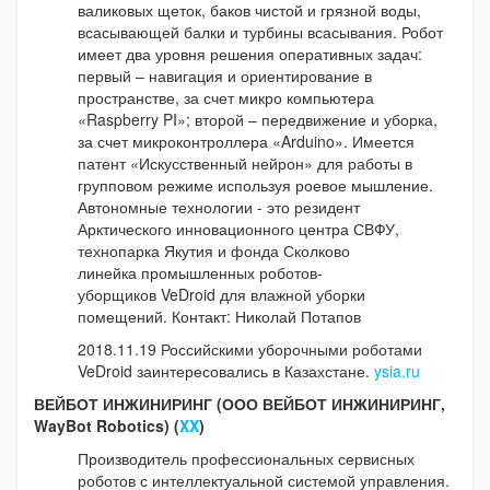
валиковых щеток, баков чистой и грязной воды,
всасывающей балки и турбины всасывания. Робот
имеет два уровня решения оперативных задач:
первый – навигация и ориентирование в
пространстве, за счет микро компьютера
«Raspberry PI»; второй – передвижение и уборка,
за счет микроконтроллера «Arduino». Имеется
патент «Искусственный нейрон» для работы в
групповом режиме используя роевое мышление.
Автономные технологии - это резидент
Арктического инновационного центра СВФУ,
технопарка Якутия и фонда Сколково
линейка промышленных роботов-
уборщиков VeDroid для влажной уборки
помещений. Контакт: Николай Потапов
2018.11.19 Российскими уборочными роботами
VeDroid заинтересовались в Казахстане.
ysia.ru
ВЕЙБОТ ИНЖИНИРИНГ (ООО ВЕЙБОТ ИНЖИНИРИНГ,
WayBot Robotics) (
XX
)
Производитель профессиональных сервисных
роботов с интеллектуальной системой управления.