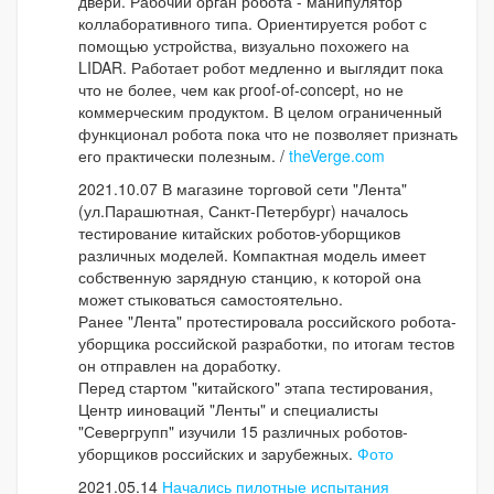
двери. Рабочий орган робота - манипулятор
коллаборативного типа. Ориентируется робот с
помощью устройства, визуально похожего на
LIDAR. Работает робот медленно и выглядит пока
что не более, чем как proof-of-concept, но не
коммерческим продуктом. В целом ограниченный
функционал робота пока что не позволяет признать
его практически полезным. /
theVerge.com
2021.10.07 В магазине торговой сети "Лента"
(ул.Парашютная, Санкт-Петербург) началось
тестирование китайских роботов-уборщиков
различных моделей. Компактная модель имеет
собственную зарядную станцию, к которой она
может стыковаться самостоятельно.
Ранее "Лента" протестировала российского робота-
уборщика российской разработки, по итогам тестов
он отправлен на доработку.
Перед стартом "китайского" этапа тестирования,
Центр ииноваций "Ленты" и специалисты
"Севергрупп" изучили 15 различных роботов-
уборщиков российских и зарубежных.
Фото
2021.05.14
Начались пилотные испытания