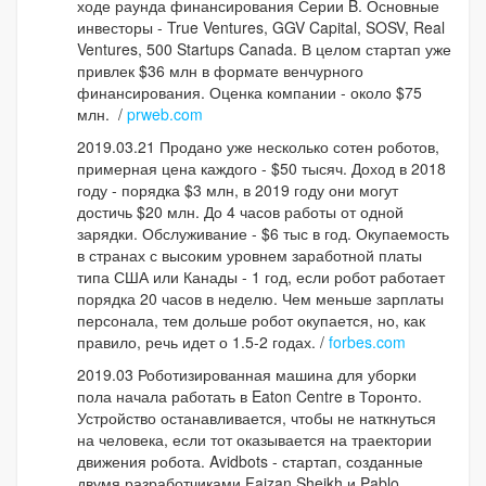
ходе раунда финансирования Серии B. Основные
инвесторы - True Ventures, GGV Capital, SOSV, Real
Ventures, 500 Startups Canada. В целом стартап уже
привлек $36 млн в формате венчурного
финансирования. Оценка компании - около $75
млн. /
prweb.com
2019.03.21 Продано уже несколько сотен роботов,
примерная цена каждого - $50 тысяч. Доход в 2018
году - порядка $3 млн, в 2019 году они могут
достичь $20 млн. До 4 часов работы от одной
зарядки. Обслуживание - $6 тыс в год. Окупаемость
в странах с высоким уровнем заработной платы
типа США или Канады - 1 год, если робот работает
порядка 20 часов в неделю. Чем меньше зарплаты
персонала, тем дольше робот окупается, но, как
правило, речь идет о 1.5-2 годах. /
forbes.com
2019.03 Роботизированная машина для уборки
пола начала работать в Eaton Centre в Торонто.
Устройство останавливается, чтобы не наткнуться
на человека, если тот оказывается на траектории
движения робота. Avidbots - стартап, созданные
двумя разработчиками Faizan Sheikh и Pablo