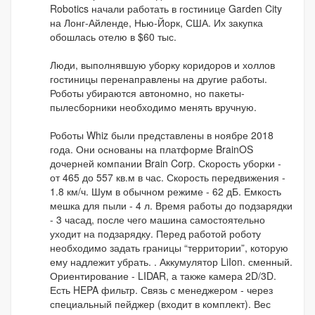
Robotics начали работать в гостинице Garden City
на Лонг-Айленде, Нью-Йорк, США. Их закупка
обошлась отелю в $60 тыс.
Люди, выполнявшую уборку коридоров и холлов
гостиницы перенаправлены на другие работы.
Роботы убираются автономно, но пакеты-
пылесборники необходимо менять вручную.
Роботы Whiz были представлены в ноябре 2018
года. Они основаны на платформе BrainOS
дочерней компании Brain Corp. Скорость уборки -
от 465 до 557 кв.м в час. Скорость передвижения -
1.8 км/ч. Шум в обычном режиме - 62 дБ. Емкость
мешка для пыли - 4 л. Время работы до подзарядки
- 3 часад, после чего машина самостоятельно
уходит на подзарядку. Перед работой роботу
необходимо задать границы “территории”, которую
ему надлежит убрать. . Аккумулятор LiIon. сменный.
Ориентирование - LIDAR, а также камера 2D/3D.
Есть HEPA фильтр. Связь с менеджером - через
специальный пейджер (входит в комплект). Вес