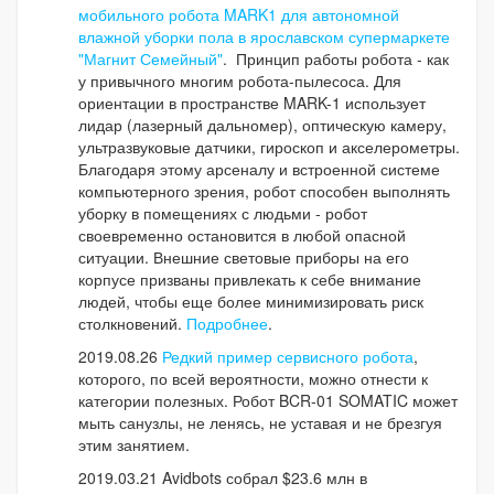
мобильного робота MARK1 для автономной
влажной уборки пола в ярославском супермаркете
"Магнит Семейный"
. Принцип работы робота - как
у привычного многим робота-пылесоса. Для
ориентации в пространстве MARK-1 использует
лидар (лазерный дальномер), оптическую камеру,
ультразвуковые датчики, гироскоп и акселерометры.
Благодаря этому арсеналу и встроенной системе
компьютерного зрения, робот способен выполнять
уборку в помещениях с людьми - робот
своевременно остановится в любой опасной
ситуации. Внешние световые приборы на его
корпусе призваны привлекать к себе внимание
людей, чтобы еще более минимизировать риск
столкновений.
Подробнее
.
2019.08.26
Редкий пример сервисного робота
,
которого, по всей вероятности, можно отнести к
категории полезных. Робот BCR-01 SOMATIC может
мыть санузлы, не ленясь, не уставая и не брезгуя
этим занятием.
2019.03.21 Avidbots собрал $23.6 млн в