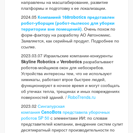
направлены на масштабирование, развитие
платформы и подготовку к ее локализации.
2024.05
Компанией 168robotics представлен
робот-уборщик (робот-пылесос для уборки
территории вне помещений)
. Очень похож по
форм-фактору на разработку АО Автономикс.
Заявляется, как серийный продукт. Подробнее по
ссылке.
2023.03.07 Израильские компании-конкуренты
Skyline Robotics
и
Verobotics
разрабатывают
роботов-мойщиков окон для небоскребов.
Устройства интересны тем, что не используют
химикаты, работают втрое быстрее людей,
функционируют в ночное время и могут сообщать
об утечках тепла, трещинах и иных повреждениях
поверхностей зданий. /
RoboTrends.ru
2023.02
Сингапурская
компания
CenoBots
представила уборочных
роботов SP 50
с элементами ИИ: по словам
представителей компании, внедрение систем сулит
десятикратный прирост производительности по