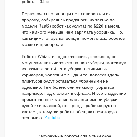
робота - 32 кг.
Первоначально, японцы не планировали их
продажу, собирались продвигать их только по
модели RaaS (робот как услуга) по $220 в месяц,
что намного меньше, чем зарплата уборщика. Но,
как видим, теперь концепция поменялась, роботов
можно и приобрести.
Роботы Whiz и их одноклассники, очевидно, не
могут заменить человека на ниве уборки, максимум
их возможностей - это уборка гостиничных
коридоров, холлов и т.п., да и то, полоски вдоль
плинтусов будут оставаться убранными не
идеально. Тем более, они не смогут убраться,
например, под столами в офисах. И все внедрение
промышленных машин для автономной уборки
сухой или влажной, это тренд - рабочих рук не
хватает, к тому же роботы обещают некоторую
экономию.
Youtube
.
Зарубежные роботы для мойки окон