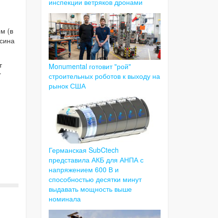
инспекции ветряков дронами
м (в
осина
т
Monumental готовит "рой"
r
строительных роботов к выходу на
рынок США
Германская SubCtech
представила АКБ для АНПА с
напряжением 600 В и
способностью десятки минут
выдавать мощность выше
номинала