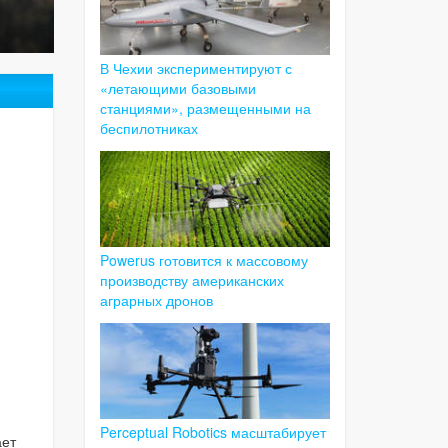
В Чехии экспериментируют с
«летающими базовыми
станциями», размещенными на
беспилотниках
Powerus готовится к массовому
производству американских
аграрных дронов
Perceptual Robotics масштабирует
ает