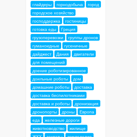
глайдеры
горнодобыча
город
городское хозяйство
господдержка
гостиницы
готовка еды
Греция
грузоперевозки
группы дронов
гуманоидные
гусеничные
дайджест
Дания
двигатели
для помещений
доение роботизированное
доильные роботы
дом
домашние роботы
доставка
доставка беспилотниками
доставка и роботы
дронизация
дронопорты
дроны
Европа
еда
железные дороги
животноводство
жилище
ЖКХ
захваты
земледелие