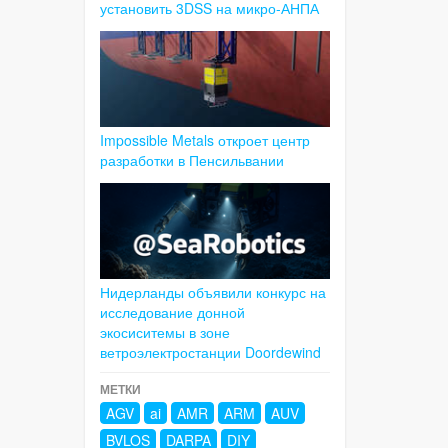
установить 3DSS на микро-АНПА
Impossible Metals откроет центр
разработки в Пенсильвании
Нидерланды объявили конкурс на
исследование донной
экосиситемы в зоне
ветроэлектростанции Doordewind
МЕТКИ
AGV
ai
AMR
ARM
AUV
BVLOS
DARPA
DIY