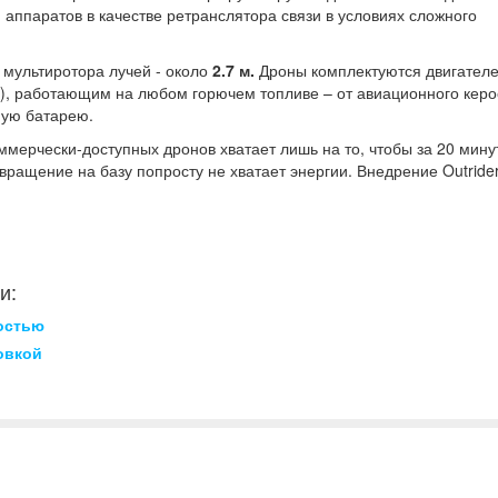
я аппаратов в качестве ретранслятора связи в условиях сложного
 мультиротора лучей - около
2.7 м.
Дроны комплектуются двигателе
й), работающим на любом горючем топливе – от авиационного кер
ную батарею.
ммерчески-доступных дронов хватает лишь на то, чтобы за 20 мину
звращение на базу попросту не хватает энергии. Внедрение Outride
и:
остью
овкой