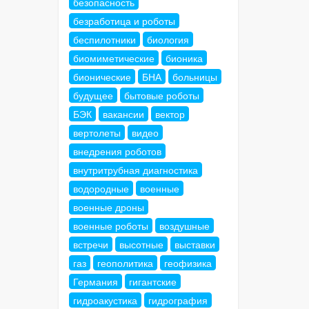
безопасность
безработица и роботы
беспилотники
биология
биомиметические
бионика
бионические
БНА
больницы
будущее
бытовые роботы
БЭК
вакансии
вектор
вертолеты
видео
внедрения роботов
внутритрубная диагностика
водородные
военные
военные дроны
военные роботы
воздушные
встречи
высотные
выставки
газ
геополитика
геофизика
Германия
гигантские
гидроакустика
гидрография