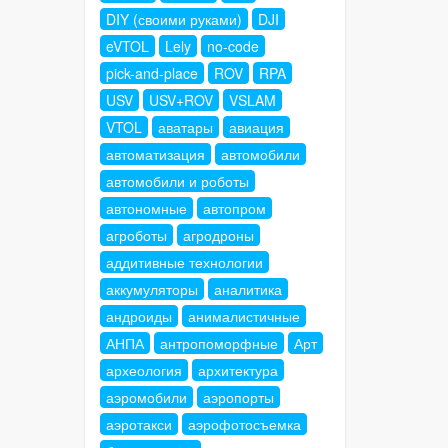
DIY (своими руками)
DJI
eVTOL
Lely
no-code
pick-and-place
ROV
RPA
USV
USV+ROV
VSLAM
VTOL
аватары
авиация
автоматизация
автомобили
автомобили и роботы
автономные
автопром
агроботы
агродроны
аддитивные технологии
аккумуляторы
аналитика
андроиды
анималистичные
АНПА
антропоморфные
Арт
археология
архитектура
аэромобили
аэропорты
аэротакси
аэрофотосъемка