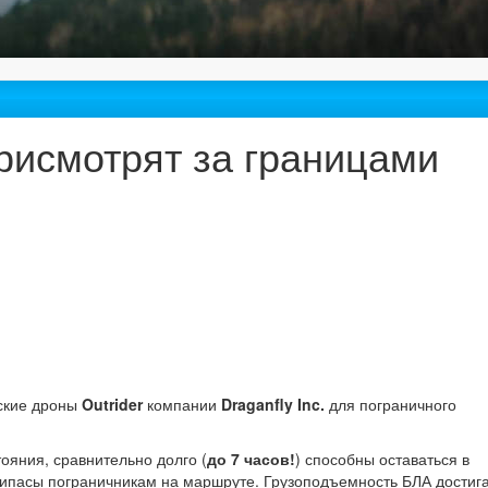
рисмотрят за границами
ские дроны
Outrider
компании
Draganfly Inc.
для пограничного
яния, сравнительно долго (
до 7 часов!
) способны оставаться в
припасы пограничникам на маршруте. Грузоподъемность БЛА достиг