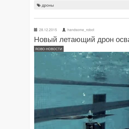
дроны
28.12.2015
handsome_robot
Новый летающий дрон осва
ROBO-НОВОСТИ