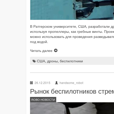
В Ратгерском университете, США, разработали дро
используя пропеллеры, как гребные винты. Про
можно использовать для проведения разведывате
под водой.
Читать далее
США
,
дроны
,
беспилотники
26.12.2015
handsome_robot
Рынок беспилотников стре
ROBO-НОВОСТИ