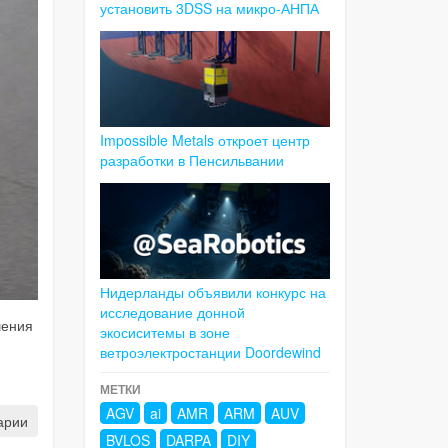
установить 3DSS на микро-АНПА
Impossible Metals откроет центр
разработки в Пенсильвании
Нидерланды объявили конкурс на
исследование донной
шения
экосиситемы в зоне
ветроэлектростанции Doordewind
МЕТКИ
AGV
ai
AMR
ARM
AUV
арии
BVLOS
DARPA
DIY