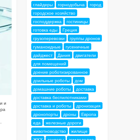
глайдеры
горнодобыча
город
городское хозяйство
господдержка
гостиницы
готовка еды
Греция
грузоперевозки
группы дронов
гуманоидные
гусеничные
дайджест
Дания
двигатели
для помещений
доение роботизированное
доильные роботы
дом
домашние роботы
доставка
доставка беспилотниками
и и
доставка и роботы
дронизация
ера
дронопорты
дроны
Европа
.
еда
железные дороги
животноводство
жилище
ЖКХ
захваты
земледелие