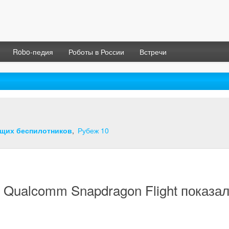
Robo-педия
Роботы в России
Встречи
ющих беспилотников
Рубеж 10
 Qualcomm Snapdragon Flight показа