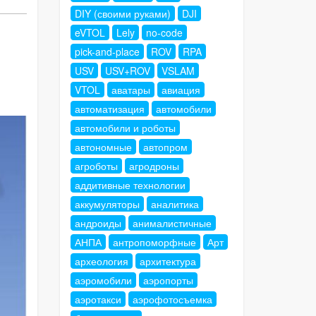
DIY (своими руками)
DJI
eVTOL
Lely
no-code
pick-and-place
ROV
RPA
USV
USV+ROV
VSLAM
VTOL
аватары
авиация
автоматизация
автомобили
автомобили и роботы
автономные
автопром
агроботы
агродроны
аддитивные технологии
аккумуляторы
аналитика
андроиды
анималистичные
АНПА
антропоморфные
Арт
археология
архитектура
аэромобили
аэропорты
аэротакси
аэрофотосъемка