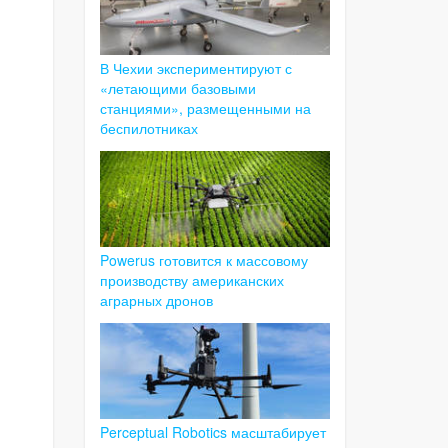
В Чехии экспериментируют с
«летающими базовыми
станциями», размещенными на
беспилотниках
Powerus готовится к массовому
производству американских
аграрных дронов
Perceptual Robotics масштабирует