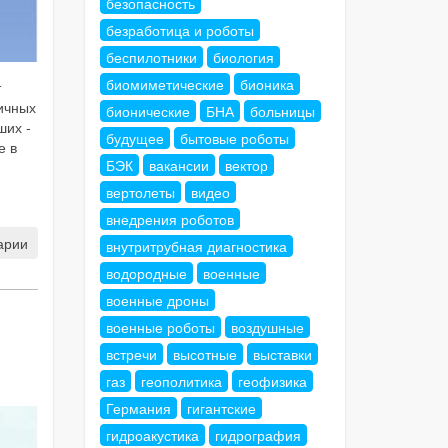
безопасность
безработица и роботы
беспилотники
биология
биомиметические
бионика
т
ичных
бионические
БНА
больницы
ших -
будущее
бытовые роботы
е в
БЭК
вакансии
вектор
вертолеты
видео
внедрения роботов
арии
внутритрубная диагностика
водородные
военные
военные дроны
военные роботы
воздушные
встречи
высотные
выставки
газ
геополитика
геофизика
Германия
гигантские
гидроакустика
гидрография