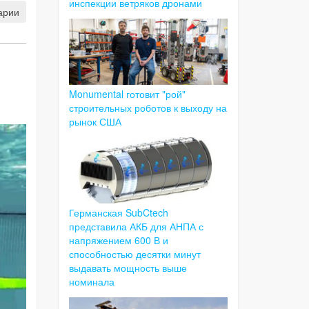
инспекции ветряков дронами
арии
Monumental готовит "рой"
строительных роботов к выходу на
рынок США
Германская SubCtech
представила АКБ для АНПА с
напряжением 600 В и
способностью десятки минут
выдавать мощность выше
номинала