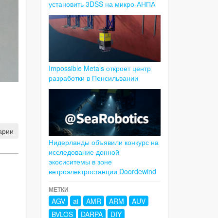
установить 3DSS на микро-АНПА
Impossible Metals откроет центр
разработки в Пенсильвании
арии
Нидерланды объявили конкурс на
исследование донной
экосиситемы в зоне
ветроэлектростанции Doordewind
МЕТКИ
AGV
ai
AMR
ARM
AUV
BVLOS
DARPA
DIY