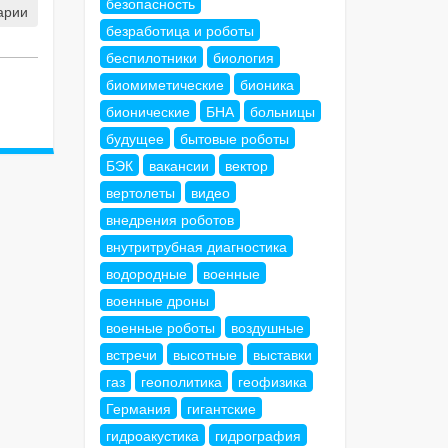
безопасность
арии
безработица и роботы
беспилотники
биология
биомиметические
бионика
бионические
БНА
больницы
будущее
бытовые роботы
БЭК
вакансии
вектор
вертолеты
видео
внедрения роботов
внутритрубная диагностика
водородные
военные
военные дроны
военные роботы
воздушные
встречи
высотные
выставки
газ
геополитика
геофизика
Германия
гигантские
гидроакустика
гидрография