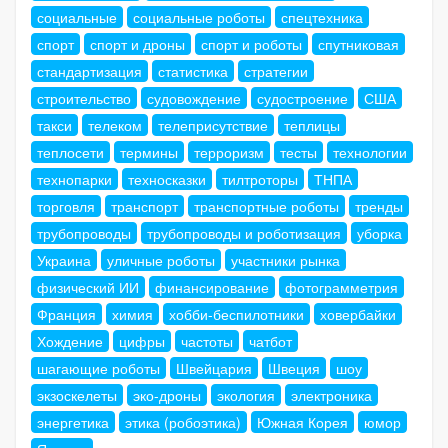
социальные
социальные роботы
спецтехника
спорт
спорт и дроны
спорт и роботы
спутниковая
стандартизация
статистика
стратегии
строительство
судовождение
судостроение
США
такси
телеком
телеприсутствие
теплицы
теплосети
термины
терроризм
тесты
технологии
технопарки
техносказки
тилтроторы
ТНПА
торговля
транспорт
транспортные роботы
тренды
трубопроводы
трубопроводы и роботизация
уборка
Украина
уличные роботы
участники рынка
физический ИИ
финансирование
фотограмметрия
Франция
химия
хобби-беспилотники
ховербайки
Хождение
цифры
частоты
чатбот
шагающие роботы
Швейцария
Швеция
шоу
экзоскелеты
эко-дроны
экология
электроника
энергетика
этика (робоэтика)
Южная Корея
юмор