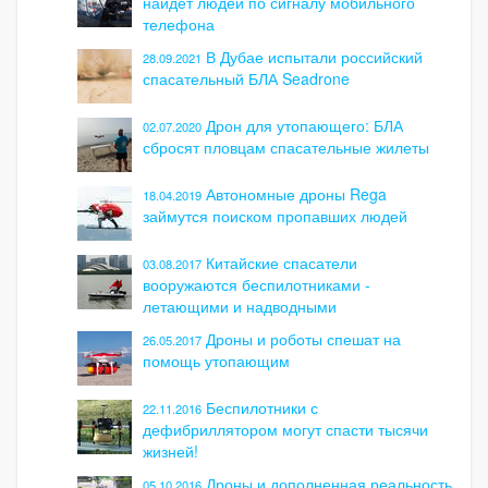
найдет людей по сигналу мобильного
телефона
В Дубае испытали российский
28.09.2021
спасательный БЛА Seadrone
Дрон для утопающего: БЛА
02.07.2020
сбросят пловцам спасательные жилеты
Автономные дроны Rega
18.04.2019
займутся поиском пропавших людей
Китайские спасатели
03.08.2017
вооружаются беспилотниками -
летающими и надводными
Дроны и роботы спешат на
26.05.2017
помощь утопающим
Беспилотники с
22.11.2016
дефибриллятором могут спасти тысячи
жизней!
Дроны и дополненная реальность
05.10.2016