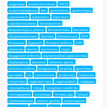
андроиды
анималистичные
АНПА
антропоморфные
Арт
археология
архитектура
аэромобили
аэропорты
аэротакси
аэрофотосъемка
безопасность
безработица и роботы
беспилотники
биология
биомиметические
бионика
бионические
БНА
больницы
будущее
бытовые роботы
БЭК
вакансии
вектор
вертолеты
видео
внедрения роботов
внутритрубная диагностика
водородные
военные
военные дроны
военные роботы
воздушные
встречи
высотные
выставки
газ
геополитика
геофизика
Германия
гигантские
гидроакустика
гидрография
глайдеры
горнодобыча
город
городское хозяйство
господдержка
гостиницы
готовка еды
Греция
грузоперевозки
группы дронов
гуманоидные