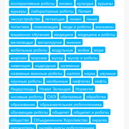
кооперативные роботы
космос
культура
курьезы
курьеры
лабораторные роботы
Латвия
лесоустройство
летающие
лизинг
линки
логистика
локализация
люди и роботы
магазины
машинное обучение
медицина
медицина и роботы
мелководье
металлургия
мнения
мобильные роботы
модульные
мойка
море
морская
морские
мусор
мусор и роботы
навигация
надводные
наземные
наземные военные роботы
налоги
наука
научные
научные роботы
необычные
нефтегаз
нефть
Нидерланды
Новая Зеландия
Норвегия
носимые роботы
ОАЭ
обитаемые
обработка
образование
образовательная робототехника
обучающие роботы
общепит
общепит и роботы
общество
Объединенное Королевство
окраска
октокоптеры
онлайн-курсы робототехники