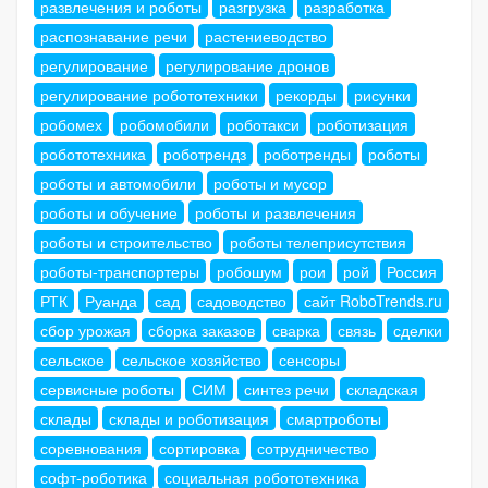
развлечения и роботы
разгрузка
разработка
распознавание речи
растениеводство
регулирование
регулирование дронов
регулирование робототехники
рекорды
рисунки
робомех
робомобили
роботакси
роботизация
робототехника
роботрендз
роботренды
роботы
роботы и автомобили
роботы и мусор
роботы и обучение
роботы и развлечения
роботы и строительство
роботы телеприсутствия
роботы-транспортеры
робошум
рои
рой
Россия
РТК
Руанда
сад
садоводство
сайт RoboTrends.ru
сбор урожая
сборка заказов
сварка
связь
сделки
сельское
сельское хозяйство
сенсоры
сервисные роботы
СИМ
синтез речи
складская
склады
склады и роботизация
смартроботы
соревнования
сортировка
сотрудничество
софт-роботика
социальная робототехника