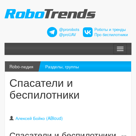
@prorobots
Роботы и тренды
@proUAV
Про беспилотники
Меню
Robo-педия
Разделы, группы
Спасатели и
беспилотники
Алексей Бойко (ABloud)
Спасатели и беспилотники --