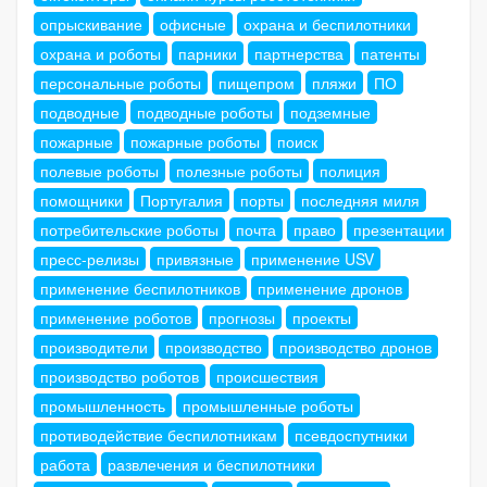
опрыскивание
офисные
охрана и беспилотники
охрана и роботы
парники
партнерства
патенты
персональные роботы
пищепром
пляжи
ПО
подводные
подводные роботы
подземные
пожарные
пожарные роботы
поиск
полевые роботы
полезные роботы
полиция
помощники
Португалия
порты
последняя миля
потребительские роботы
почта
право
презентации
пресс-релизы
привязные
применение USV
применение беспилотников
применение дронов
применение роботов
прогнозы
проекты
производители
производство
производство дронов
производство роботов
происшествия
промышленность
промышленные роботы
противодействие беспилотникам
псевдоспутники
работа
развлечения и беспилотники