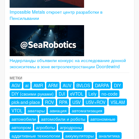
Impossible Metals откроет центр разработки в
Пенсильвании
Нидерланды объявили конкурс на исследование донной
экосиситемы в зоне ветроэлектростанции Doordewind
МЕТКИ
AGV
ai
AMR
ARM
AUV
BVLOS
DARPA
DIY
DIY (своими руками)
DJI
eVTOL
Lely
no-code
pick-and-place
ROV
RPA
USV
USV+ROV
VSLAM
VTOL
аватары
авиация
автоматизация
автомобили
автомобили и роботы
автономные
автопром
агроботы
агродроны
аддитивные технологии
аккумуляторы
аналитика