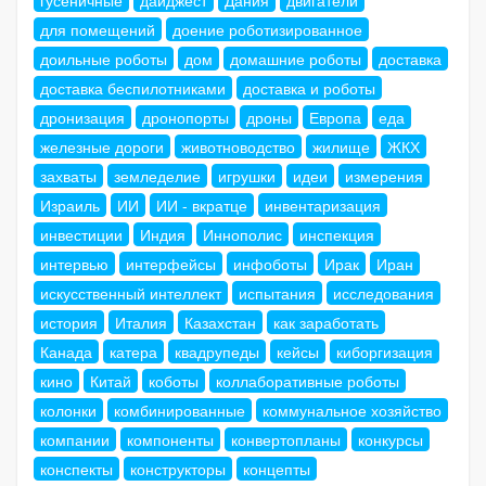
гусеничные
дайджест
Дания
двигатели
для помещений
доение роботизированное
доильные роботы
дом
домашние роботы
доставка
доставка беспилотниками
доставка и роботы
дронизация
дронопорты
дроны
Европа
еда
железные дороги
животноводство
жилище
ЖКХ
захваты
земледелие
игрушки
идеи
измерения
Израиль
ИИ
ИИ - вкратце
инвентаризация
инвестиции
Индия
Иннополис
инспекция
интервью
интерфейсы
инфоботы
Ирак
Иран
искусственный интеллект
испытания
исследования
история
Италия
Казахстан
как заработать
Канада
катера
квадрупеды
кейсы
киборгизация
кино
Китай
коботы
коллаборативные роботы
колонки
комбинированные
коммунальное хозяйство
компании
компоненты
конвертопланы
конкурсы
конспекты
конструкторы
концепты