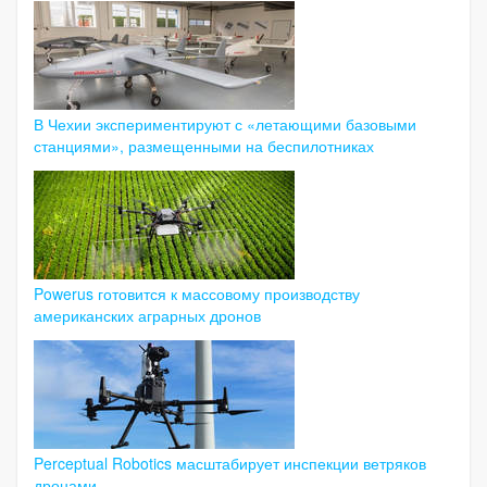
В Чехии экспериментируют с «летающими базовыми
станциями», размещенными на беспилотниках
Powerus готовится к массовому производству
американских аграрных дронов
Perceptual Robotics масштабирует инспекции ветряков
дронами