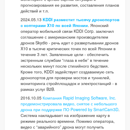
прогнозирования ее развития, составления планов
действий и т.п.
2024.05.13
KDDI разместит тысячу дронопортов
с коптерами X10 по всей Японии
.
Японский
оператор мобильной связи KDDI Corp. заключил
соглашение с американским производителем
дронов Skydio - речь идет о развертывании дронов
X10 в тысяче критических точек по всей Японии в
течение 3 лет. Заявленные цели - обеспечить
экстренным службам “глаза в небе” в течение
нескольких минут после стихийного бедствия.
Кроме того, KDDI задействует создаваемую сеть
дронопортов для проверки мостов и туннелей,
мониторинга стройплощадок и электростанций - в
рамках услуг B2B.
2016.10.05
Компания Rapid Imaging Software, Inc.
продемонстрировала видео, снятое с небольшого
дрона при поддержке ПО Powered by SmartCam3D
.
Система накладывает на изображение карту в
режиме реального времени.
Помимо оператора,
видео с “аварийного” дрона могут получить