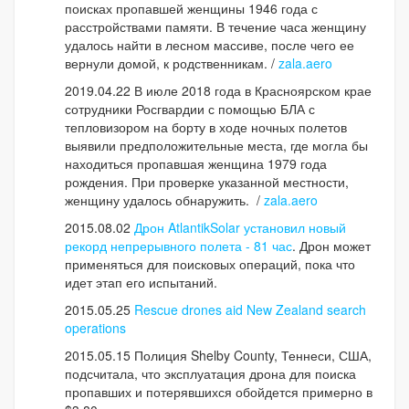
поисках пропавшей женщины 1946 года с
расстройствами памяти. В течение часа женщину
удалось найти в лесном массиве, после чего ее
вернули домой, к родственникам. /
zala.aero
2019.04.22 В июле 2018 года в Красноярском крае
сотрудники Росгвардии с помощью БЛА с
тепловизором на борту в ходе ночных полетов
выявили предположительные места, где могла бы
находиться пропавшая женщина 1979 года
рождения. При проверке указанной местности,
женщину удалось обнаружить. /
zala.aero
2015.08.02
Дрон AtlantikSolar установил новый
рекорд непрерывного полета - 81 час
. Дрон может
применяться для поисковых операций, пока что
идет этап его испытаний.
2015.05.25
Rescue drones aid New Zealand search
operations
2015.05.15 Полиция Shelby County, Теннеси, США,
подсчитала, что эксплуатация дрона для поиска
пропавших и потерявшихся обойдется примерно в