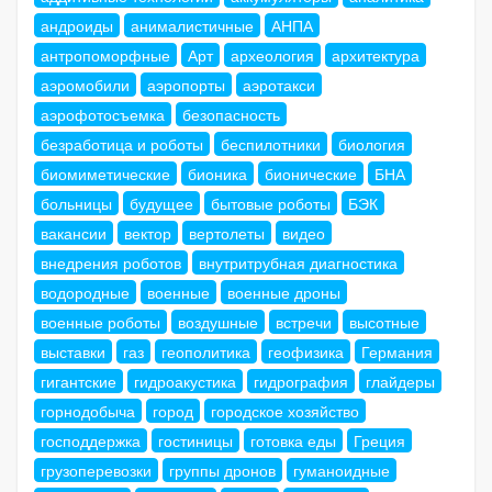
андроиды
анималистичные
АНПА
антропоморфные
Арт
археология
архитектура
аэромобили
аэропорты
аэротакси
аэрофотосъемка
безопасность
безработица и роботы
беспилотники
биология
биомиметические
бионика
бионические
БНА
больницы
будущее
бытовые роботы
БЭК
вакансии
вектор
вертолеты
видео
внедрения роботов
внутритрубная диагностика
водородные
военные
военные дроны
военные роботы
воздушные
встречи
высотные
выставки
газ
геополитика
геофизика
Германия
гигантские
гидроакустика
гидрография
глайдеры
горнодобыча
город
городское хозяйство
господдержка
гостиницы
готовка еды
Греция
грузоперевозки
группы дронов
гуманоидные