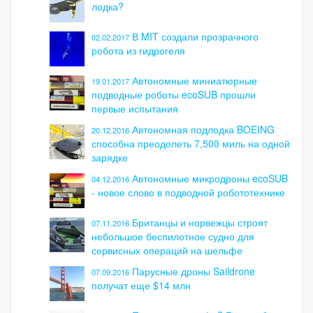
лодка?
В MIT создали прозрачного
02.02.2017
робота из гидрогеля
Автономные миниатюрные
19.01.2017
подводные роботы ecoSUB прошли
первые испытания
Автономная подлодка BOEING
20.12.2016
способна преодолеть 7,500 миль на одной
зарядке
Автономные микродроны ecoSUB
04.12.2016
- новое слово в подводной робототехнике
Британцы и норвежцы строят
07.11.2016
небольшое беспилотное судно для
сервисных операций на шельфе
Парусные дроны Saildrone
07.09.2016
получат еще $14 млн