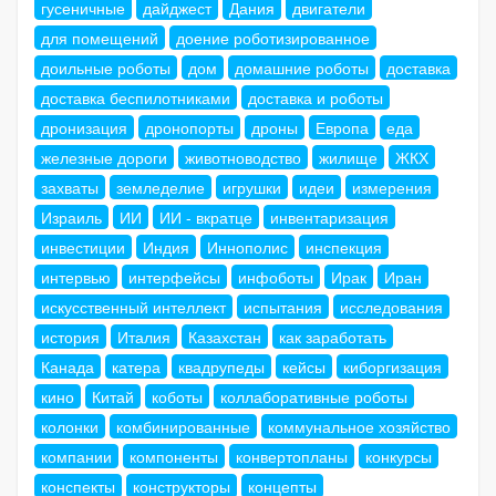
гусеничные
дайджест
Дания
двигатели
для помещений
доение роботизированное
доильные роботы
дом
домашние роботы
доставка
доставка беспилотниками
доставка и роботы
дронизация
дронопорты
дроны
Европа
еда
железные дороги
животноводство
жилище
ЖКХ
захваты
земледелие
игрушки
идеи
измерения
Израиль
ИИ
ИИ - вкратце
инвентаризация
инвестиции
Индия
Иннополис
инспекция
интервью
интерфейсы
инфоботы
Ирак
Иран
искусственный интеллект
испытания
исследования
история
Италия
Казахстан
как заработать
Канада
катера
квадрупеды
кейсы
киборгизация
кино
Китай
коботы
коллаборативные роботы
колонки
комбинированные
коммунальное хозяйство
компании
компоненты
конвертопланы
конкурсы
конспекты
конструкторы
концепты