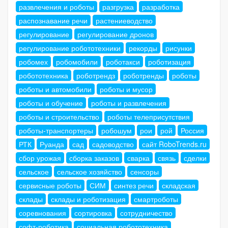
развлечения и роботы
разгрузка
разработка
распознавание речи
растениеводство
регулирование
регулирование дронов
регулирование робототехники
рекорды
рисунки
робомех
робомобили
роботакси
роботизация
робототехника
роботрендз
роботренды
роботы
роботы и автомобили
роботы и мусор
роботы и обучение
роботы и развлечения
роботы и строительство
роботы телеприсутствия
роботы-транспортеры
робошум
рои
рой
Россия
РТК
Руанда
сад
садоводство
сайт RoboTrends.ru
сбор урожая
сборка заказов
сварка
связь
сделки
сельское
сельское хозяйство
сенсоры
сервисные роботы
СИМ
синтез речи
складская
склады
склады и роботизация
смартроботы
соревнования
сортировка
сотрудничество
софт-роботика
социальная робототехника