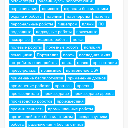
октокоптеры
онлайн-курсы робототехники
опрыскивание
офисные
охрана и беспилотники
охрана и роботы
парники
партнерства
патенты
персональные роботы
пищепром
пляжи
ПО
подводные
подводные роботы
подземные
пожарные
пожарные роботы
поиск
полевые роботы
полезные роботы
полиция
помощники
Португалия
порты
последняя миля
потребительские роботы
почта
право
презентации
пресс-релизы
привязные
применение USV
применение беспилотников
применение дронов
применение роботов
прогнозы
проекты
производители
производство
производство дронов
производство роботов
происшествия
промышленность
промышленные роботы
противодействие беспилотникам
псевдоспутники
работа
развлечения и беспилотники