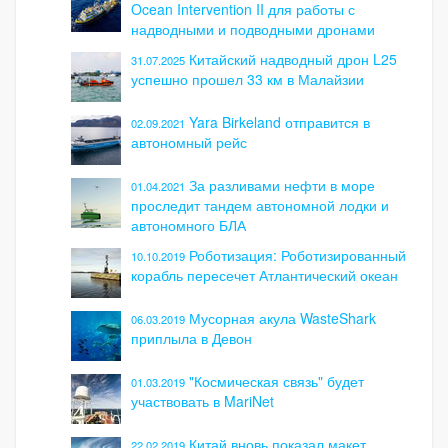
Ocean Intervention II для работы с
надводными и подводными дронами
Китайский надводный дрон L25
31.07.2025
успешно прошел 33 км в Малайзии
Yara Birkeland отправится в
02.09.2021
автономный рейс
За разливами нефти в море
01.04.2021
проследит тандем автономной лодки и
автономного БЛА
Роботизация: Роботизированный
10.10.2019
корабль пересечет Атлантический океан
Мусорная акула WasteShark
06.03.2019
приплыла в Девон
"Космическая связь" будет
01.03.2019
участвовать в MariNet
Китай вновь показал макет
22.02.2019