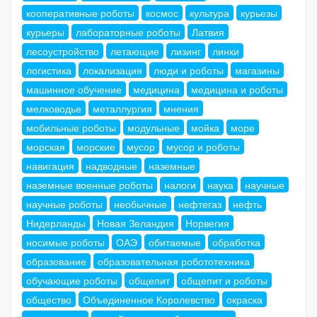
кооперативные роботы
космос
культура
курьезы
курьеры
лабораторные роботы
Латвия
лесоустройство
летающие
лизинг
линки
логистика
локализация
люди и роботы
магазины
машинное обучение
медицина
медицина и роботы
мелководье
металлургия
мнения
мобильные роботы
модульные
мойка
море
морская
морские
мусор
мусор и роботы
навигация
надводные
наземные
наземные военные роботы
налоги
наука
научные
научные роботы
необычные
нефтегаз
нефть
Нидерланды
Новая Зеландия
Норвегия
носимые роботы
ОАЭ
обитаемые
обработка
образование
образовательная робототехника
обучающие роботы
общепит
общепит и роботы
общество
Объединенное Королевство
окраска