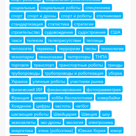
социальные
социальные роботы
спецтехника
спорт
спорт и дроны
спорт и роботы
спутниковая
стандартизация
статистика
стратегии
строительство
судовождение
судостроение
США
такси
телеком
телеприсутствие
теплицы
теплосети
термины
терроризм
тесты
технологии
технопарки
техносказки
тилтроторы
ТНПА
торговля
транспорт
транспортные роботы
тренды
трубопроводы
трубопроводы и роботизация
уборка
Украина
уличные роботы
участники рынка
физический ИИ
финансирование
фотограмметрия
Франция
химия
хобби-беспилотники
ховербайки
Хождение
цифры
частоты
чатбот
шагающие роботы
Швейцария
Швеция
шоу
экзоскелеты
эко-дроны
экология
электроника
энергетика
этика (робоэтика)
Южная Корея
юмор