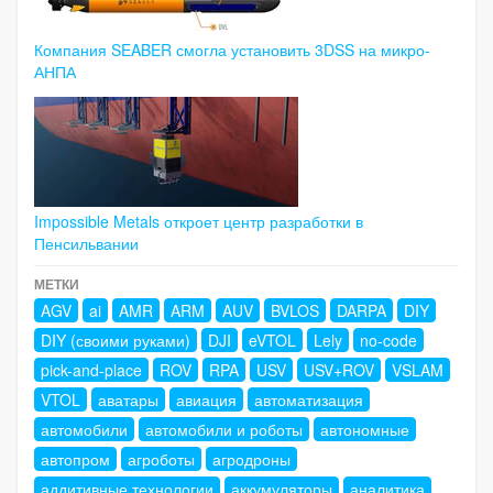
Компания SEABER смогла установить 3DSS на микро-
АНПА
Impossible Metals откроет центр разработки в
Пенсильвании
МЕТКИ
AGV
ai
AMR
ARM
AUV
BVLOS
DARPA
DIY
DIY (своими руками)
DJI
eVTOL
Lely
no-code
pick-and-place
ROV
RPA
USV
USV+ROV
VSLAM
VTOL
аватары
авиация
автоматизация
автомобили
автомобили и роботы
автономные
автопром
агроботы
агродроны
аддитивные технологии
аккумуляторы
аналитика