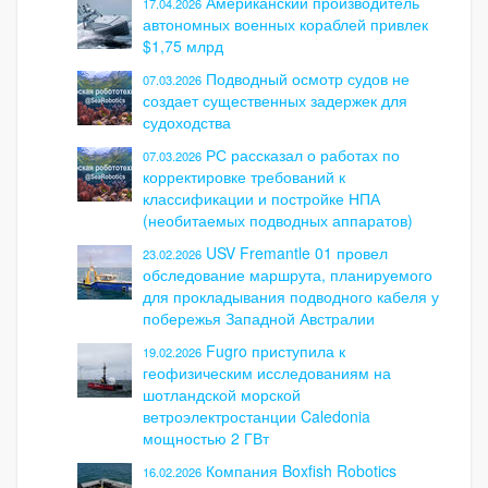
Американский производитель
17.04.2026
автономных военных кораблей привлек
$1,75 млрд
Подводный осмотр судов не
07.03.2026
создает существенных задержек для
судоходства
РС рассказал о работах по
07.03.2026
корректировке требований к
классификации и постройке НПА
(необитаемых подводных аппаратов)
USV Fremantle 01 провел
23.02.2026
обследование маршрута, планируемого
для прокладывания подводного кабеля у
побережья Западной Австралии
Fugro приступила к
19.02.2026
геофизическим исследованиям на
шотландской морской
ветроэлектростанции Caledonia
мощностью 2 ГВт
Компания Boxfish Robotics
16.02.2026