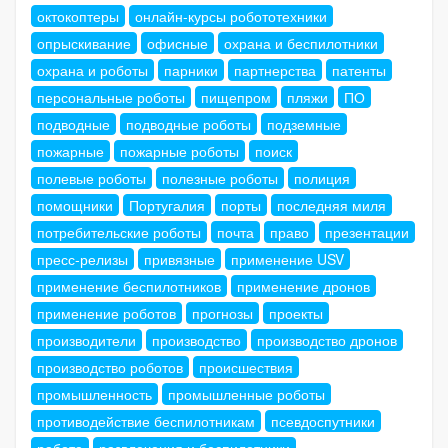
октокоптеры
онлайн-курсы робототехники
опрыскивание
офисные
охрана и беспилотники
охрана и роботы
парники
партнерства
патенты
персональные роботы
пищепром
пляжи
ПО
подводные
подводные роботы
подземные
пожарные
пожарные роботы
поиск
полевые роботы
полезные роботы
полиция
помощники
Португалия
порты
последняя миля
потребительские роботы
почта
право
презентации
пресс-релизы
привязные
применение USV
применение беспилотников
применение дронов
применение роботов
прогнозы
проекты
производители
производство
производство дронов
производство роботов
происшествия
промышленность
промышленные роботы
противодействие беспилотникам
псевдоспутники
работа
развлечения и беспилотники