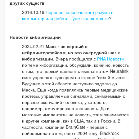
других существ
2016.10.19
Перенос человеческого разума в
компьютер или робота - уже в нашем веке
?
Новости киборгизации
2024.02.21
Маск - не первый с
нейроинтерфейсом, но это очередной шаг к
киборгизации
. Вчера пообщался с
РИА Новости
по теме киборгизации, обсуждали, конечно, новость
о том, что первый пациент с имплантатом Neuralink
смог управлять курсором на экране "силой мысли".
Будущее в этой области наступило задолго до
Маска. Еще когда появлялись первые медицинские
протезы, управляемые сигналами, снимаемыми с
нервных окончаний человека, у которого,
например, ампутирована конечность. Да и
мозговые имплантаты не новость, этим занимаются
и другие компании, как в США, так и в России. В
частности, компания BrainGate - первая с
нейроимплантатом, еще в 2004 году, Blackrock -