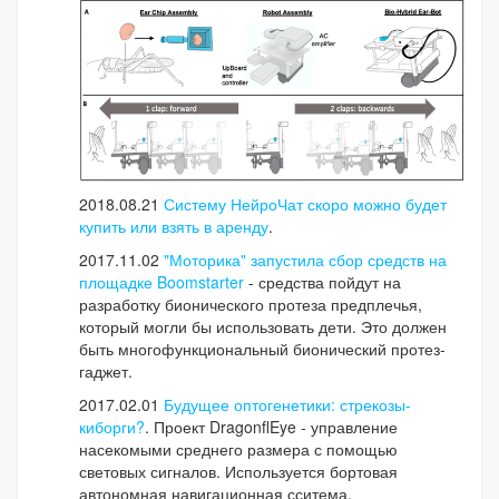
2018.08.21
Систему НейроЧат скоро можно будет
купить или взять в аренду
.
2017.11.02
"Моторика" запустила сбор средств на
площадке Boomstarter
- средства пойдут на
разработку бионического протеза предплечья,
который могли бы использовать дети. Это должен
быть многофункциональный бионический протез-
гаджет.
2017.02.01
Будущее оптогенетики: стрекозы-
киборги?
. Проект DragonflEye - управление
насекомыми среднего размера с помощью
световых сигналов. Используется бортовая
автономная навигационная сситема.