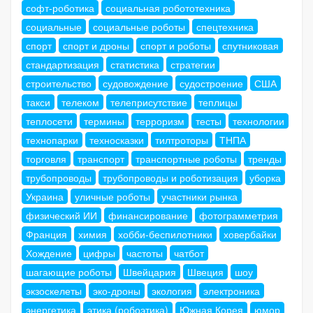
софт-роботика
социальная робототехника
социальные
социальные роботы
спецтехника
спорт
спорт и дроны
спорт и роботы
спутниковая
стандартизация
статистика
стратегии
строительство
судовождение
судостроение
США
такси
телеком
телеприсутствие
теплицы
теплосети
термины
терроризм
тесты
технологии
технопарки
техносказки
тилтроторы
ТНПА
торговля
транспорт
транспортные роботы
тренды
трубопроводы
трубопроводы и роботизация
уборка
Украина
уличные роботы
участники рынка
физический ИИ
финансирование
фотограмметрия
Франция
химия
хобби-беспилотники
ховербайки
Хождение
цифры
частоты
чатбот
шагающие роботы
Швейцария
Швеция
шоу
экзоскелеты
эко-дроны
экология
электроника
энергетика
этика (робоэтика)
Южная Корея
юмор