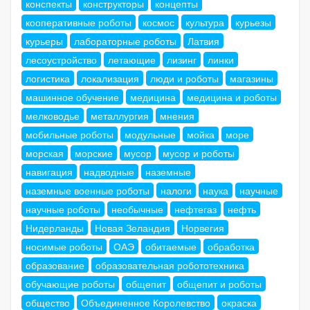
конспекты
конструкторы
концепты
кооперативные роботы
космос
культура
курьезы
курьеры
лабораторные роботы
Латвия
лесоустройство
летающие
лизинг
линки
логистика
локализация
люди и роботы
магазины
машинное обучение
медицина
медицина и роботы
мелководье
металлургия
мнения
мобильные роботы
модульные
мойка
море
морская
морские
мусор
мусор и роботы
навигация
надводные
наземные
наземные военные роботы
налоги
наука
научные
научные роботы
необычные
нефтегаз
нефть
Нидерланды
Новая Зеландия
Норвегия
носимые роботы
ОАЭ
обитаемые
обработка
образование
образовательная робототехника
обучающие роботы
общепит
общепит и роботы
общество
Объединенное Королевство
окраска