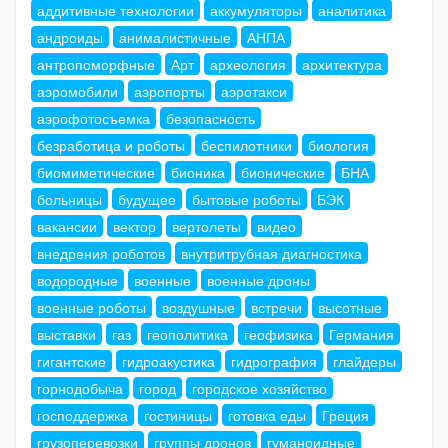
аддитивные технологии
аккумуляторы
аналитика
андроиды
анималистичные
АНПА
антропоморфные
Арт
археология
архитектура
аэромобили
аэропорты
аэротакси
аэрофотосъемка
безопасность
безработица и роботы
беспилотники
биология
биомиметические
бионика
бионические
БНА
больницы
будущее
бытовые роботы
БЭК
вакансии
вектор
вертолеты
видео
внедрения роботов
внутритрубная диагностика
водородные
военные
военные дроны
военные роботы
воздушные
встречи
высотные
выставки
газ
геополитика
геофизика
Германия
гигантские
гидроакустика
гидрография
глайдеры
горнодобыча
город
городское хозяйство
господдержка
гостиницы
готовка еды
Греция
грузоперевозки
группы дронов
гуманоидные