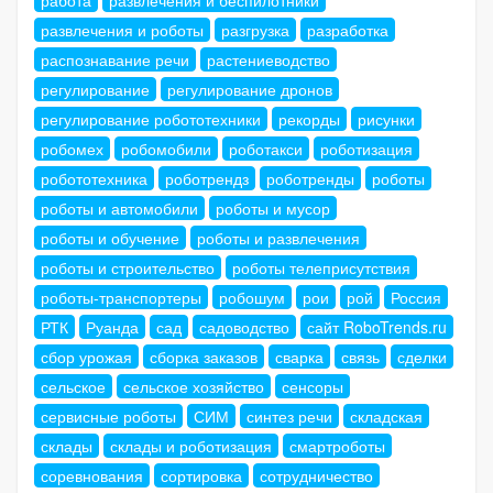
развлечения и роботы
разгрузка
разработка
распознавание речи
растениеводство
регулирование
регулирование дронов
регулирование робототехники
рекорды
рисунки
робомех
робомобили
роботакси
роботизация
робототехника
роботрендз
роботренды
роботы
роботы и автомобили
роботы и мусор
роботы и обучение
роботы и развлечения
роботы и строительство
роботы телеприсутствия
роботы-транспортеры
робошум
рои
рой
Россия
РТК
Руанда
сад
садоводство
сайт RoboTrends.ru
сбор урожая
сборка заказов
сварка
связь
сделки
сельское
сельское хозяйство
сенсоры
сервисные роботы
СИМ
синтез речи
складская
склады
склады и роботизация
смартроботы
соревнования
сортировка
сотрудничество