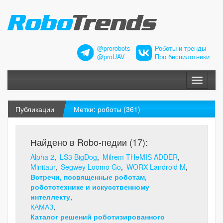
@prorobots
Роботы и тренды
@proUAV
Про беспилотники
Меню
Публикации
Метки: роботы (361)
Найдено в Robo-педии (17):
Alpha 2
LS3 BigDog
Milrem THeMIS ADDER
Minitaur
Segwey Loomo Go
WORX Landroid M
Встречи, посвященные роботам,
робототехнике и искусственному
интеллекту
КАМАЗ
Каталог решений роботизированного