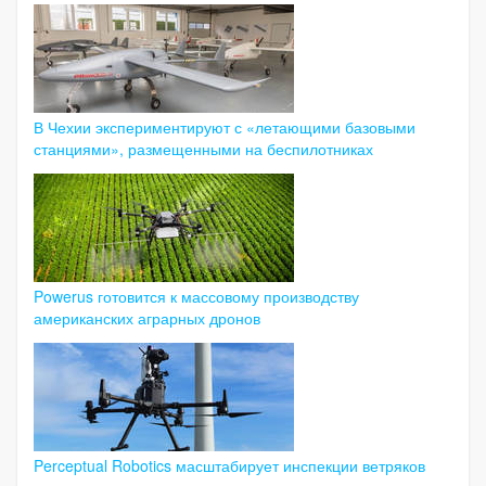
В Чехии экспериментируют с «летающими базовыми
станциями», размещенными на беспилотниках
Powerus готовится к массовому производству
американских аграрных дронов
Perceptual Robotics масштабирует инспекции ветряков