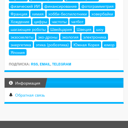
физический ИИ
финансирование
фотограмметрия
Франция
химия
хобби-беспилотники
ховербайки
Хождение
цифры
частоты
чатбот
шагающие роботы
Швейцария
Швеция
шоу
экзоскелеты
эко-дроны
экология
электроника
энергетика
этика (робоэтика)
Южная Корея
юмор
Япония
ПОДПИСКА:
RSS
,
EMAIL
,
TELEGRAM
Информация
Обратная связь