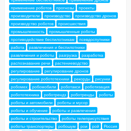
применение роботов
прогнозы
проекты
производители
производство
производство дронов
производство роботов
происшествия
промышленность
промышленные роботы
противодействие беспилотникам
псевдоспутники
работа
развлечения и беспилотники
развлечения и роботы
разгрузка
разработка
распознавание речи
растениеводство
регулирование
регулирование дронов
регулирование робототехники
рекорды
рисунки
робомех
робомобили
роботакси
роботизация
робототехника
роботрендз
роботренды
роботы
роботы и автомобили
роботы и мусор
роботы и обучение
роботы и развлечения
роботы и строительство
роботы телеприсутствия
роботы-транспортеры
робошум
рои
рой
Россия