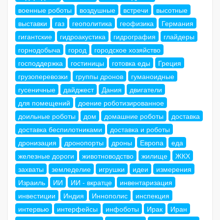
военные роботы
воздушные
встречи
высотные
выставки
газ
геополитика
геофизика
Германия
гигантские
гидроакустика
гидрография
глайдеры
горнодобыча
город
городское хозяйство
господдержка
гостиницы
готовка еды
Греция
грузоперевозки
группы дронов
гуманоидные
гусеничные
дайджест
Дания
двигатели
для помещений
доение роботизированное
доильные роботы
дом
домашние роботы
доставка
доставка беспилотниками
доставка и роботы
дронизация
дронопорты
дроны
Европа
еда
железные дороги
животноводство
жилище
ЖКХ
захваты
земледелие
игрушки
идеи
измерения
Израиль
ИИ
ИИ - вкратце
инвентаризация
инвестиции
Индия
Иннополис
инспекция
интервью
интерфейсы
инфоботы
Ирак
Иран