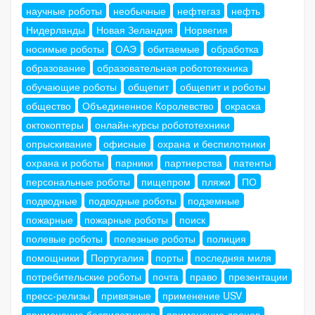
научные роботы
необычные
нефтегаз
нефть
Нидерланды
Новая Зеландия
Норвегия
носимые роботы
ОАЭ
обитаемые
обработка
образование
образовательная робототехника
обучающие роботы
общепит
общепит и роботы
общество
Объединенное Королевство
окраска
октокоптеры
онлайн-курсы робототехники
опрыскивание
офисные
охрана и беспилотники
охрана и роботы
парники
партнерства
патенты
персональные роботы
пищепром
пляжи
ПО
подводные
подводные роботы
подземные
пожарные
пожарные роботы
поиск
полевые роботы
полезные роботы
полиция
помощники
Португалия
порты
последняя миля
потребительские роботы
почта
право
презентации
пресс-релизы
привязные
применение USV
применение беспилотников
применение дронов