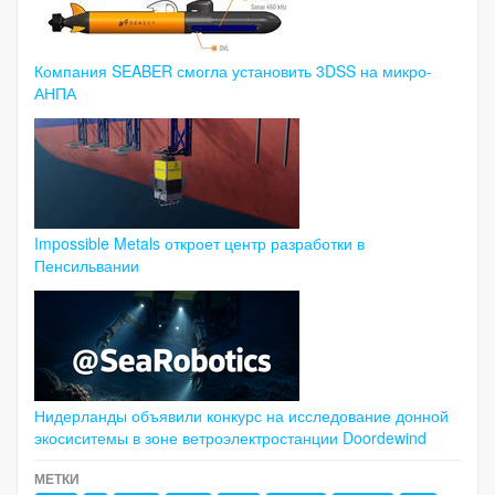
Компания SEABER смогла установить 3DSS на микро-
АНПА
Impossible Metals откроет центр разработки в
Пенсильвании
Нидерланды объявили конкурс на исследование донной
экосиситемы в зоне ветроэлектростанции Doordewind
МЕТКИ