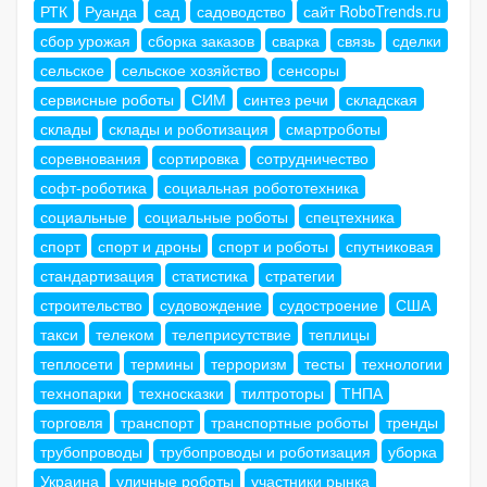
РТК
Руанда
сад
садоводство
сайт RoboTrends.ru
сбор урожая
сборка заказов
сварка
связь
сделки
сельское
сельское хозяйство
сенсоры
сервисные роботы
СИМ
синтез речи
складская
склады
склады и роботизация
смартроботы
соревнования
сортировка
сотрудничество
софт-роботика
социальная робототехника
социальные
социальные роботы
спецтехника
спорт
спорт и дроны
спорт и роботы
спутниковая
стандартизация
статистика
стратегии
строительство
судовождение
судостроение
США
такси
телеком
телеприсутствие
теплицы
теплосети
термины
терроризм
тесты
технологии
технопарки
техносказки
тилтроторы
ТНПА
торговля
транспорт
транспортные роботы
тренды
трубопроводы
трубопроводы и роботизация
уборка
Украина
уличные роботы
участники рынка