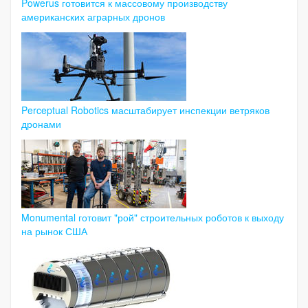
Powerus готовится к массовому производству
американских аграрных дронов
Perceptual Robotics масштабирует инспекции ветряков
дронами
Monumental готовит "рой" строительных роботов к выходу
на рынок США