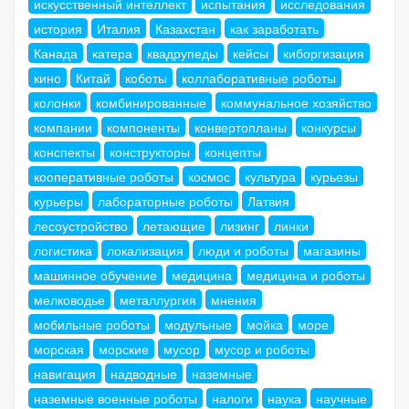
искусственный интеллект
испытания
исследования
история
Италия
Казахстан
как заработать
Канада
катера
квадрупеды
кейсы
киборгизация
кино
Китай
коботы
коллаборативные роботы
колонки
комбинированные
коммунальное хозяйство
компании
компоненты
конвертопланы
конкурсы
конспекты
конструкторы
концепты
кооперативные роботы
космос
культура
курьезы
курьеры
лабораторные роботы
Латвия
лесоустройство
летающие
лизинг
линки
логистика
локализация
люди и роботы
магазины
машинное обучение
медицина
медицина и роботы
мелководье
металлургия
мнения
мобильные роботы
модульные
мойка
море
морская
морские
мусор
мусор и роботы
навигация
надводные
наземные
наземные военные роботы
налоги
наука
научные