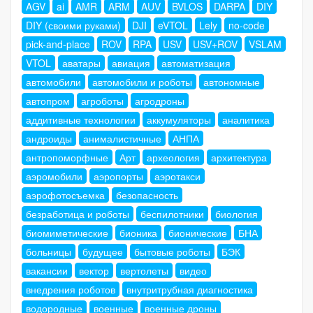
AGV
ai
AMR
ARM
AUV
BVLOS
DARPA
DIY
DIY (своими руками)
DJI
eVTOL
Lely
no-code
pick-and-place
ROV
RPA
USV
USV+ROV
VSLAM
VTOL
аватары
авиация
автоматизация
автомобили
автомобили и роботы
автономные
автопром
агроботы
агродроны
аддитивные технологии
аккумуляторы
аналитика
андроиды
анималистичные
АНПА
антропоморфные
Арт
археология
архитектура
аэромобили
аэропорты
аэротакси
аэрофотосъемка
безопасность
безработица и роботы
беспилотники
биология
биомиметические
бионика
бионические
БНА
больницы
будущее
бытовые роботы
БЭК
вакансии
вектор
вертолеты
видео
внедрения роботов
внутритрубная диагностика
водородные
военные
военные дроны