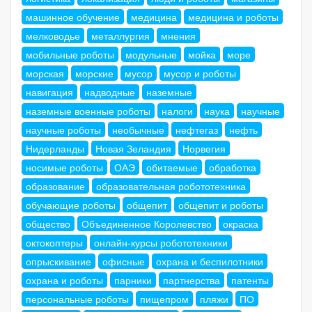
машинное обучение
медицина
медицина и роботы
мелководье
металлургия
мнения
мобильные роботы
модульные
мойка
море
морская
морские
мусор
мусор и роботы
навигация
надводные
наземные
наземные военные роботы
налоги
наука
научные
научные роботы
необычные
нефтегаз
нефть
Нидерланды
Новая Зеландия
Норвегия
носимые роботы
ОАЭ
обитаемые
обработка
образование
образовательная робототехника
обучающие роботы
общепит
общепит и роботы
общество
Объединенное Королевство
окраска
октокоптеры
онлайн-курсы робототехники
опрыскивание
офисные
охрана и беспилотники
охрана и роботы
парники
партнерства
патенты
персональные роботы
пищепром
пляжи
ПО