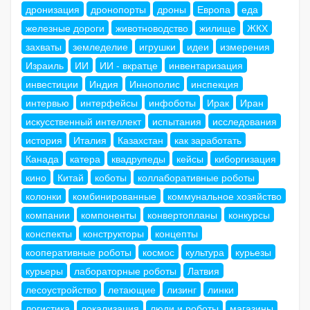
дронизация
дронопорты
дроны
Европа
еда
железные дороги
животноводство
жилище
ЖКХ
захваты
земледелие
игрушки
идеи
измерения
Израиль
ИИ
ИИ - вкратце
инвентаризация
инвестиции
Индия
Иннополис
инспекция
интервью
интерфейсы
инфоботы
Ирак
Иран
искусственный интеллект
испытания
исследования
история
Италия
Казахстан
как заработать
Канада
катера
квадрупеды
кейсы
киборгизация
кино
Китай
коботы
коллаборативные роботы
колонки
комбинированные
коммунальное хозяйство
компании
компоненты
конвертопланы
конкурсы
конспекты
конструкторы
концепты
кооперативные роботы
космос
культура
курьезы
курьеры
лабораторные роботы
Латвия
лесоустройство
летающие
лизинг
линки
логистика
локализация
люди и роботы
магазины