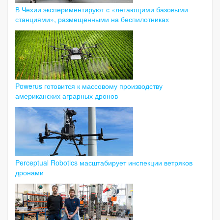
В Чехии экспериментируют с «летающими базовыми
станциями», размещенными на беспилотниках
Powerus готовится к массовому производству
американских аграрных дронов
Perceptual Robotics масштабирует инспекции ветряков
дронами