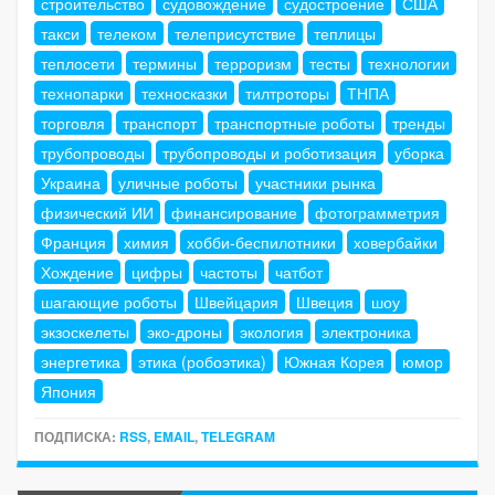
строительство
судовождение
судостроение
США
такси
телеком
телеприсутствие
теплицы
теплосети
термины
терроризм
тесты
технологии
технопарки
техносказки
тилтроторы
ТНПА
торговля
транспорт
транспортные роботы
тренды
трубопроводы
трубопроводы и роботизация
уборка
Украина
уличные роботы
участники рынка
физический ИИ
финансирование
фотограмметрия
Франция
химия
хобби-беспилотники
ховербайки
Хождение
цифры
частоты
чатбот
шагающие роботы
Швейцария
Швеция
шоу
экзоскелеты
эко-дроны
экология
электроника
энергетика
этика (робоэтика)
Южная Корея
юмор
Япония
ПОДПИСКА:
RSS
,
EMAIL
,
TELEGRAM