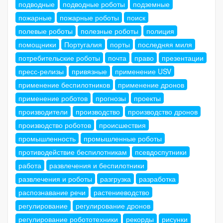
подводные
подводные роботы
подземные
пожарные
пожарные роботы
поиск
полевые роботы
полезные роботы
полиция
помощники
Португалия
порты
последняя миля
потребительские роботы
почта
право
презентации
пресс-релизы
привязные
применение USV
применение беспилотников
применение дронов
применение роботов
прогнозы
проекты
производители
производство
производство дронов
производство роботов
происшествия
промышленность
промышленные роботы
противодействие беспилотникам
псевдоспутники
работа
развлечения и беспилотники
развлечения и роботы
разгрузка
разработка
распознавание речи
растениеводство
регулирование
регулирование дронов
регулирование робототехники
рекорды
рисунки