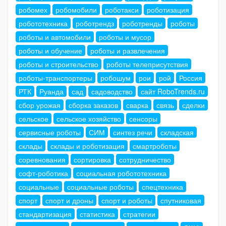
робомех
робомобили
роботакси
роботизация
робототехника
роботрендз
роботренды
роботы
роботы и автомобили
роботы и мусор
роботы и обучение
роботы и развлечения
роботы и строительство
роботы телеприсутствия
роботы-транспортеры
робошум
рои
рой
Россия
РТК
Руанда
сад
садоводство
сайт RoboTrends.ru
сбор урожая
сборка заказов
сварка
связь
сделки
сельское
сельское хозяйство
сенсоры
сервисные роботы
СИМ
синтез речи
складская
склады
склады и роботизация
смартроботы
соревнования
сортировка
сотрудничество
софт-роботика
социальная робототехника
социальные
социальные роботы
спецтехника
спорт
спорт и дроны
спорт и роботы
спутниковая
стандартизация
статистика
стратегии