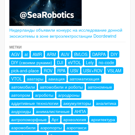
Нидерланды объявили конкурс на исследование донной
экосиситемы в зоне ветроэлектростанции Doordewind
МЕТКИ
AGV
ai
AMR
ARM
AUV
BVLOS
DARPA
DIY
DIY (своими руками)
DJI
eVTOL
Lely
no-code
pick-and-place
ROV
RPA
USV
USV+ROV
VSLAM
VTOL
аватары
авиация
автоматизация
автомобили
автомобили и роботы
автономные
автопром
агроботы
агродроны
аддитивные технологии
аккумуляторы
аналитика
андроиды
анималистичные
АНПА
антропоморфные
Арт
археология
архитектура
аэромобили
аэропорты
аэротакси