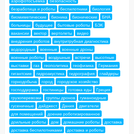
аэрофотосъемка
безопасность
безработица и роботы
беспилотники
биология
биомиметические
бионика
бионические
БНА
больницы
будущее
бытовые роботы
БЭК
вакансии
вектор
вертолеты
видео
внедрения роботов
внутритрубная диагностика
водородные
военные
военные дроны
военные роботы
воздушные
встречи
высотные
выставки
газ
геополитика
геофизика
Германия
гигантские
гидроакустика
гидрография
глайдеры
горнодобыча
город
городское хозяйство
господдержка
гостиницы
готовка еды
Греция
грузоперевозки
группы дронов
гуманоидные
гусеничные
дайджест
Дания
двигатели
для помещений
доение роботизированное
доильные роботы
дом
домашние роботы
доставка
доставка беспилотниками
доставка и роботы