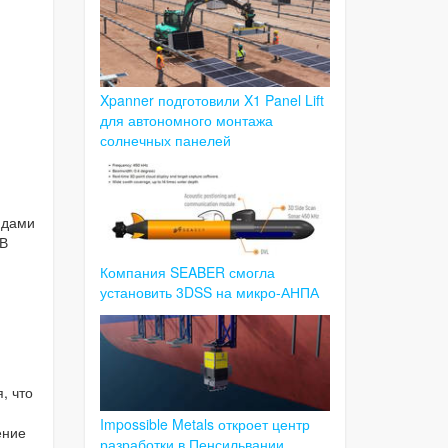
Xpanner подготовили X1 Panel Lift
для автономного монтажа
солнечных панелей
идами
 В
Компания SEABER смогла
установить 3DSS на микро-АНПА
, что
Impossible Metals откроет центр
ение
разработки в Пенсильвании