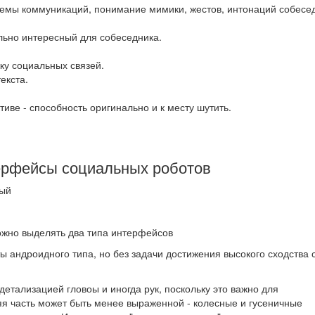
емы коммуникаций, понимание мимики, жестов, интонаций собесед
льно интересный для собеседника.
ку социальных связей.
екста.
иве - способность оригинально и к месту шутить.
рфейсы социальных роботов
ный
ожно выделять два типа интерфейсов
ы андроидного типа, но без задачи достижения высокого сходства 
етализацией гловоы и иногда рук, поскольку это важно для
я часть может быть менее выраженной - колесные и гусеничные