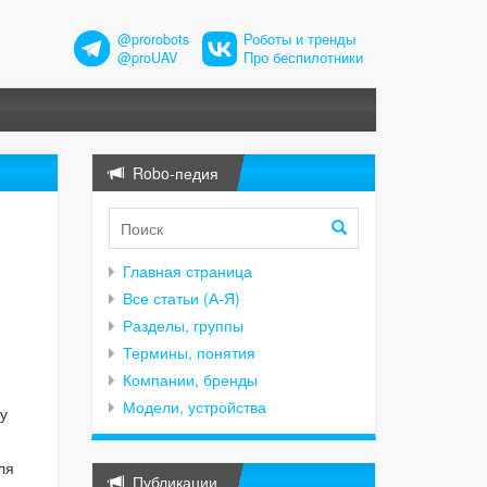
@prorobots
Роботы и тренды
@proUAV
Про беспилотники
Robo-педия
Главная страница
Все статьи (А-Я)
Разделы, группы
Термины, понятия
Компании, бренды
Модели, устройства
у
ля
Публикации