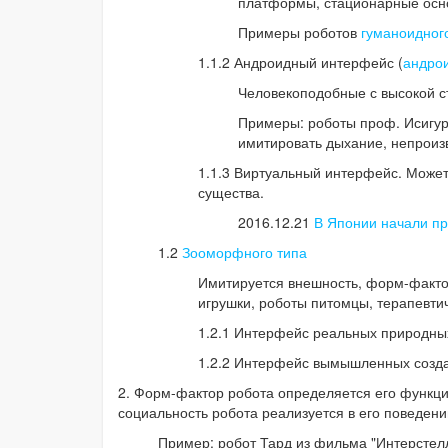
платформы, стационарные основ
Примеры роботов
гуманоидног
1.1.2 Андроидный интерфейс (
андрои
Человекоподобные с высокой с
Примеры: роботы проф. Исигура
имитировать дыхание, непроиз
1.1.3 Виртуальный интерфейс. Може
существа.
2016.12.21
В Японии начали пр
1.2
Зооморфного типа
Имитируется внешность, форм-фактор
игрушки, роботы питомцы, терапевт
1.2.1 Интерфейс реальных природных 
1.2.2 Интерфейс вымышленных создан
2. Форм-фактор робота определяется его функци
социальность робота реализуется в его поведен
Пример: робот Тард из фильма "Интерстел