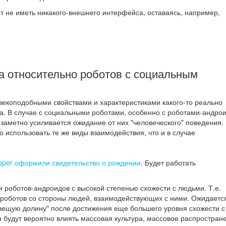
т не иметь никакого-внешнего интерфейса, оставаясь, например,
а относительно роботов с социальным
векоподобными свойствами и характеристиками какого-то реально
. В случае с социальными роботами, особенно с роботами-андро
 заметно усиливается ожидание от них "человеческого" поведения.
 использовать те же виды взаимодействия, что и в случае
pper оформили свидетельство о рождении
. Будет работать
 роботов-андроидов с высокой степенью схожести с людьми. Т.е.
 роботов со стороны людей, взаимодействующих с ними. Ожидается
овещую долину" после достижения еще большего уровня схожести с
 будут вероятно влиять массовая культура, массовое распростран