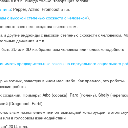
ания и т.п. Иногда только "говорящая голова".
о типа
: Pepper, Azimo, Promobot и т.п.
ды с высокой степенью схожести с человеком
).
тепенью внешнего сходства с человеком.
 и другие андроиды с высокой степенью схожести с человеком. М
вольные движения и т.п.
т быть 2D или 3D-изображением человека или человекоподобного
инимать предварительные заказы на виртуального социального ро
 животных, зачастую в ином масштабе. Как правило, это роботы-
ические роботы
созданий. Примеры: Aibo (собака), Paro (тюлень), Shelly (черепах
ий (Dragonbot, Farbi)
ональным назначением или оптимизацией конструкции, в этом слу
ии или в голосовом взаимодействии
лар" 2014 года.