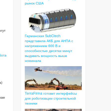
рынок США
огут
Германская SubCtech
представила АКБ для АНПА с
напряжением 600 В и
способностью десятки минут
бота
выдавать мощность выше
номинала
а)
TerraFirma готовит интерфейсы
чае
для роботизации строительной
техники