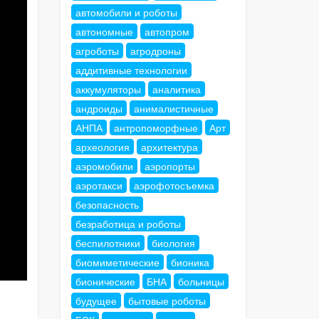
автомобили и роботы
автономные
автопром
агроботы
агродроны
аддитивные технологии
аккумуляторы
аналитика
андроиды
анималистичные
АНПА
антропоморфные
Арт
археология
архитектура
аэромобили
аэропорты
аэротакси
аэрофотосъемка
безопасность
безработица и роботы
беспилотники
биология
биомиметические
бионика
бионические
БНА
больницы
будущее
бытовые роботы