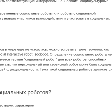
ить соответствующие интерфейсы, но и освоить социокультурные
 современные социальные роботы или роботы с социальной
узнавать участников взаимодействия и участвовать в социальных
в в мире еще не устоялась, можно встретить такие термины, как
, social interactive robot, sociobot. Определение социального робота не
ьзуется термин "социальный робот" для всех роботов, способных
нимать, что персональный или сервисный робот могут быть социал
ющей функциональности. Тематикой социальных роботов занимаетс
оциальных роботов?
ствами, характером.