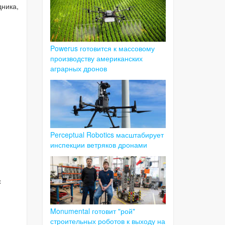
ника,
Powerus готовится к массовому
производству американских
аграрных дронов
Perceptual Robotics масштабирует
инспекции ветряков дронами
с
Monumental готовит "рой"
строительных роботов к выходу на