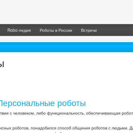
Robo-педия
Роботы в России
Встречи
ы
Персональные роботы
твии с человеком, либо функциональность, обеспечивающая робот
висных роботов, понадобился способ общения роботов с людьми. Д