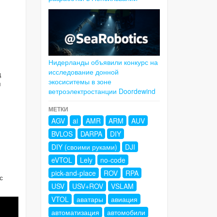
Нидерланды объявили конкурс на
исследование донной
д
экосиситемы в зоне
я
ветроэлектростанции Doordewind
МЕТКИ
AGV
ai
AMR
ARM
AUV
BVLOS
DARPA
DIY
DIY (своими руками)
DJI
eVTOL
Lely
no-code
pick-and-place
ROV
RPA
с
USV
USV+ROV
VSLAM
VTOL
аватары
авиация
автоматизация
автомобили