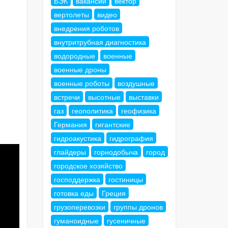
БЭК
вакансии
вектор
вертолеты
видео
внедрения роботов
внутритрубная диагностика
водородные
военные
военные дроны
военные роботы
воздушные
встречи
высотные
выставки
газ
геополитика
геофизика
Германия
гигантские
гидроакустика
гидрография
глайдеры
горнодобыча
город
городское хозяйство
господдержка
гостиницы
готовка еды
Греция
грузоперевозки
группы дронов
гуманоидные
гусеничные