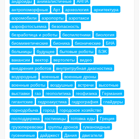
андроиды
анималистичные
АНПА
антропоморфные
Арт
археология
архитектура
аэромобили
аэропорты
аэротакси
аэрофотосъемка
безопасность
безработица и роботы
беспилотники
биология
биомиметические
бионика
бионические
БНА
больницы
будущее
бытовые роботы
БЭК
вакансии
вектор
вертолеты
видео
внедрения роботов
внутритрубная диагностика
водородные
военные
военные дроны
военные роботы
воздушные
встречи
высотные
выставки
газ
геополитика
геофизика
Германия
гигантские
гидроакустика
гидрография
глайдеры
горнодобыча
город
городское хозяйство
господдержка
гостиницы
готовка еды
Греция
грузоперевозки
группы дронов
гуманоидные
гусеничные
дайджест
Дания
двигатели