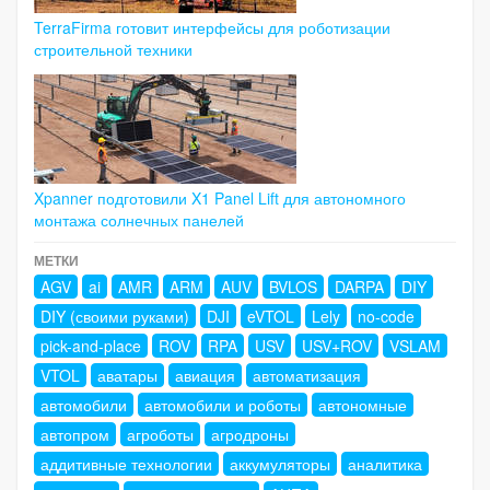
TerraFirma готовит интерфейсы для роботизации
строительной техники
Xpanner подготовили X1 Panel Lift для автономного
монтажа солнечных панелей
МЕТКИ
AGV
ai
AMR
ARM
AUV
BVLOS
DARPA
DIY
DIY (своими руками)
DJI
eVTOL
Lely
no-code
pick-and-place
ROV
RPA
USV
USV+ROV
VSLAM
VTOL
аватары
авиация
автоматизация
автомобили
автомобили и роботы
автономные
автопром
агроботы
агродроны
аддитивные технологии
аккумуляторы
аналитика