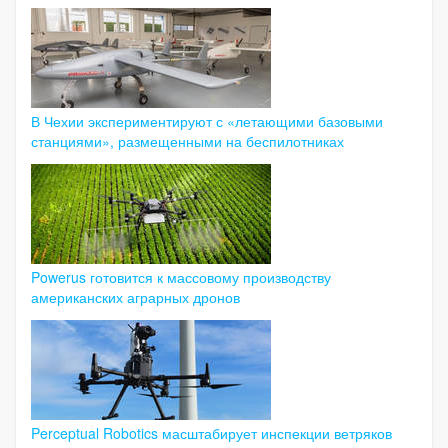
В Чехии экспериментируют с «летающими базовыми
станциями», размещенными на беспилотниках
Powerus готовится к массовому производству
американских аграрных дронов
Perceptual Robotics масштабирует инспекции ветряков