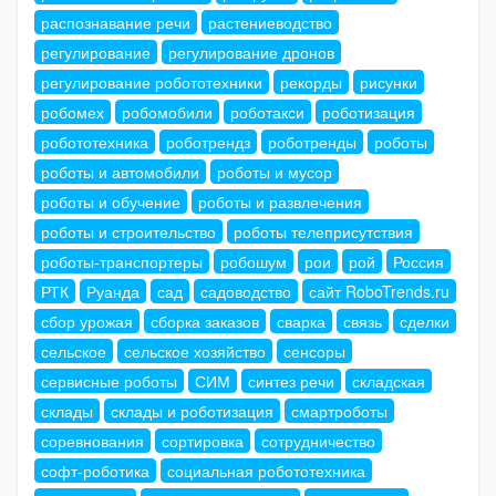
распознавание речи
растениеводство
регулирование
регулирование дронов
регулирование робототехники
рекорды
рисунки
робомех
робомобили
роботакси
роботизация
робототехника
роботрендз
роботренды
роботы
роботы и автомобили
роботы и мусор
роботы и обучение
роботы и развлечения
роботы и строительство
роботы телеприсутствия
роботы-транспортеры
робошум
рои
рой
Россия
РТК
Руанда
сад
садоводство
сайт RoboTrends.ru
сбор урожая
сборка заказов
сварка
связь
сделки
сельское
сельское хозяйство
сенсоры
сервисные роботы
СИМ
синтез речи
складская
склады
склады и роботизация
смартроботы
соревнования
сортировка
сотрудничество
софт-роботика
социальная робототехника