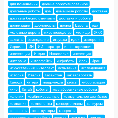
для помещений
доение роботизированное
доильные роботы
дом
домашние роботы
доставка
доставка беспилотниками
доставка и роботы
дронизация
дронопорты
дроны
Европа
еда
железные дороги
животноводство
жилище
ЖКХ
захваты
земледелие
игрушки
идеи
измерения
Израиль
ИИ
ИИ - вкратце
инвентаризация
инвестиции
Индия
Иннополис
инспекция
интервью
интерфейсы
инфоботы
Ирак
Иран
искусственный интеллект
испытания
исследования
история
Италия
Казахстан
как заработать
Канада
катера
квадрупеды
кейсы
киборгизация
кино
Китай
коботы
коллаборативные роботы
колонки
комбинированные
коммунальное хозяйство
компании
компоненты
конвертопланы
конкурсы
конспекты
конструкторы
концепты
кооперативные роботы
космос
культура
курьезы