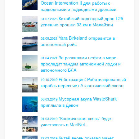
Ocean Intervention II для работы с
надводными и подводными дронами
Китайский надводный дрон L25
31.07.2025
успешно прошел 33 км в Малайзии
Yara Birkeland отправится в
02.09.2021
автономный рейс
За разливами нефти в море
01.04.2021
проследит тандем автономной лодки и
автономного БЛА
Роботизация: Роботизированный
10.10.2019
корабль пересечет Атлантический океан
Мусорная акула WasteShark
06.03.2019
приплыла в Девон
"Космическая связь" будет
01.03.2019
участвовать в MariNet
Китай вновь показал макет
22.02.2019