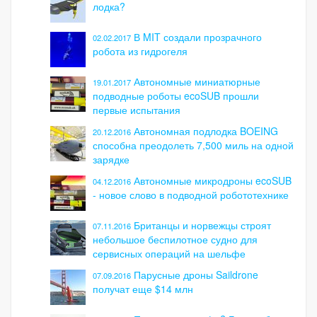
лодка?
В MIT создали прозрачного
02.02.2017
робота из гидрогеля
Автономные миниатюрные
19.01.2017
подводные роботы ecoSUB прошли
первые испытания
Автономная подлодка BOEING
20.12.2016
способна преодолеть 7,500 миль на одной
зарядке
Автономные микродроны ecoSUB
04.12.2016
- новое слово в подводной робототехнике
Британцы и норвежцы строят
07.11.2016
небольшое беспилотное судно для
сервисных операций на шельфе
Парусные дроны Saildrone
07.09.2016
получат еще $14 млн