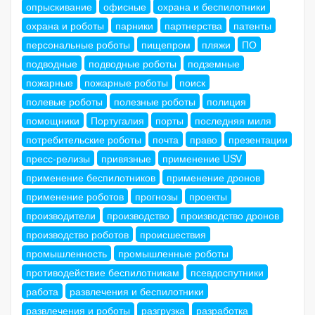
опрыскивание
офисные
охрана и беспилотники
охрана и роботы
парники
партнерства
патенты
персональные роботы
пищепром
пляжи
ПО
подводные
подводные роботы
подземные
пожарные
пожарные роботы
поиск
полевые роботы
полезные роботы
полиция
помощники
Португалия
порты
последняя миля
потребительские роботы
почта
право
презентации
пресс-релизы
привязные
применение USV
применение беспилотников
применение дронов
применение роботов
прогнозы
проекты
производители
производство
производство дронов
производство роботов
происшествия
промышленность
промышленные роботы
противодействие беспилотникам
псевдоспутники
работа
развлечения и беспилотники
развлечения и роботы
разгрузка
разработка