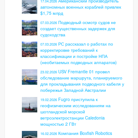
Американский производитель
17.04.2026
автономных военных кораблей привлек
$1,75 млрд
Подводный осмотр судов не
07.03.2026
создает существенных задержек для
судоходства
РС рассказал о работах по
07.03.2026
корректировке требований к
классификации и постройке НПА
(необитаемых подводных аппаратов)
USV Fremantle 01 провел
23.02.2026
обследование маршрута, планируемого
для прокладывания подводного кабеля у
побережья Западной Австралии
Fugro приступила к
19.02.2026
геофизическим исследованиям на
шотландской морской
ветроэлектростанции Caledonia
мощностью 2 ГВт
Компания Boxfish Robotics
16.02.2026