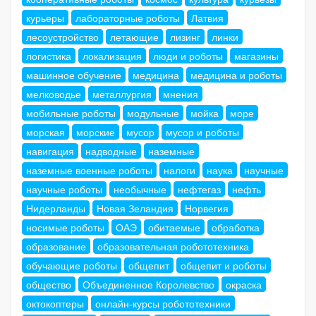
курьеры
лабораторные роботы
Латвия
лесоустройство
летающие
лизинг
линки
логистика
локализация
люди и роботы
магазины
машинное обучение
медицина
медицина и роботы
мелководье
металлургия
мнения
мобильные роботы
модульные
мойка
море
морская
морские
мусор
мусор и роботы
навигация
надводные
наземные
наземные военные роботы
налоги
наука
научные
научные роботы
необычные
нефтегаз
нефть
Нидерланды
Новая Зеландия
Норвегия
носимые роботы
ОАЭ
обитаемые
обработка
образование
образовательная робототехника
обучающие роботы
общепит
общепит и роботы
общество
Объединенное Королевство
окраска
октокоптеры
онлайн-курсы робототехники