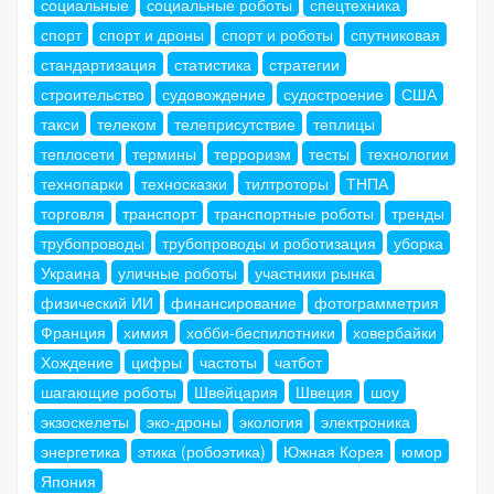
социальные
социальные роботы
спецтехника
спорт
спорт и дроны
спорт и роботы
спутниковая
стандартизация
статистика
стратегии
строительство
судовождение
судостроение
США
такси
телеком
телеприсутствие
теплицы
теплосети
термины
терроризм
тесты
технологии
технопарки
техносказки
тилтроторы
ТНПА
торговля
транспорт
транспортные роботы
тренды
трубопроводы
трубопроводы и роботизация
уборка
Украина
уличные роботы
участники рынка
физический ИИ
финансирование
фотограмметрия
Франция
химия
хобби-беспилотники
ховербайки
Хождение
цифры
частоты
чатбот
шагающие роботы
Швейцария
Швеция
шоу
экзоскелеты
эко-дроны
экология
электроника
энергетика
этика (робоэтика)
Южная Корея
юмор
Япония