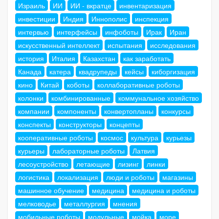
Израиль
ИИ
ИИ - вкратце
инвентаризация
инвестиции
Индия
Иннополис
инспекция
интервью
интерфейсы
инфоботы
Ирак
Иран
искусственный интеллект
испытания
исследования
история
Италия
Казахстан
как заработать
Канада
катера
квадрупеды
кейсы
киборгизация
кино
Китай
коботы
коллаборативные роботы
колонки
комбинированные
коммунальное хозяйство
компании
компоненты
конвертопланы
конкурсы
конспекты
конструкторы
концепты
кооперативные роботы
космос
культура
курьезы
курьеры
лабораторные роботы
Латвия
лесоустройство
летающие
лизинг
линки
логистика
локализация
люди и роботы
магазины
машинное обучение
медицина
медицина и роботы
мелководье
металлургия
мнения
мобильные роботы
модульные
мойка
море