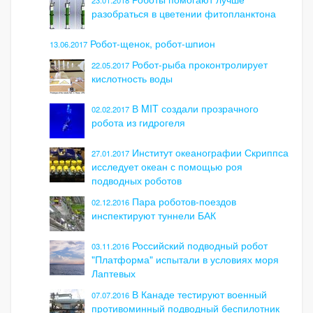
23.01.2018
разобраться в цветении фитопланктона
Робот-щенок, робот-шпион
13.06.2017
Робот-рыба проконтролирует
22.05.2017
кислотность воды
В MIT создали прозрачного
02.02.2017
робота из гидрогеля
Институт океанографии Скриппса
27.01.2017
исследует океан с помощью роя
подводных роботов
Пара роботов-поездов
02.12.2016
инспектируют туннели БАК
Российский подводный робот
03.11.2016
"Платформа" испытали в условиях моря
Лаптевых
В Канаде тестируют военный
07.07.2016
противоминный подводный беспилотник