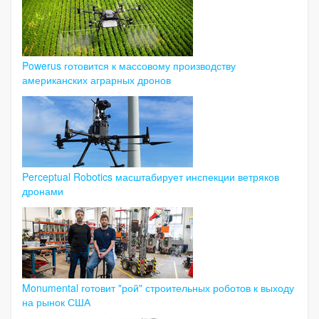
Powerus готовится к массовому производству
американских аграрных дронов
Perceptual Robotics масштабирует инспекции ветряков
дронами
Monumental готовит "рой" строительных роботов к выходу
на рынок США