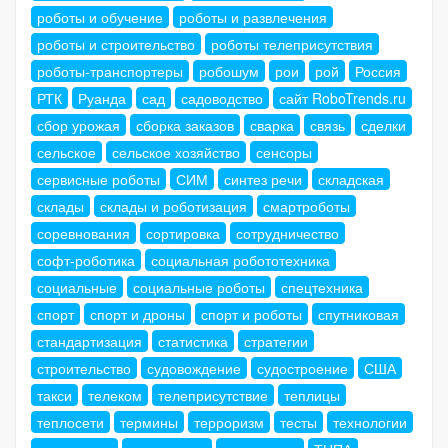
роботы и обучение
роботы и развлечения
роботы и строительство
роботы телеприсутствия
роботы-транспортеры
робошум
рои
рой
Россия
РТК
Руанда
сад
садоводство
сайт RoboTrends.ru
сбор урожая
сборка заказов
сварка
связь
сделки
сельское
сельское хозяйство
сенсоры
сервисные роботы
СИМ
синтез речи
складская
склады
склады и роботизация
смартроботы
соревнования
сортировка
сотрудничество
софт-роботика
социальная робототехника
социальные
социальные роботы
спецтехника
спорт
спорт и дроны
спорт и роботы
спутниковая
стандартизация
статистика
стратегии
строительство
судовождение
судостроение
США
такси
телеком
телеприсутствие
теплицы
теплосети
термины
терроризм
тесты
технологии