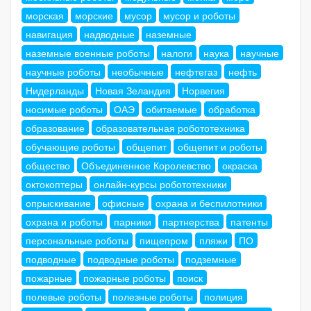
морская
морские
мусор
мусор и роботы
навигация
надводные
наземные
наземные военные роботы
налоги
наука
научные
научные роботы
необычные
нефтегаз
нефть
Нидерланды
Новая Зеландия
Норвегия
носимые роботы
ОАЭ
обитаемые
обработка
образование
образовательная робототехника
обучающие роботы
общепит
общепит и роботы
общество
Объединенное Королевство
окраска
октокоптеры
онлайн-курсы робототехники
опрыскивание
офисные
охрана и беспилотники
охрана и роботы
парники
партнерства
патенты
персональные роботы
пищепром
пляжи
ПО
подводные
подводные роботы
подземные
пожарные
пожарные роботы
поиск
полевые роботы
полезные роботы
полиция