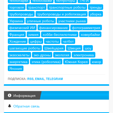
технопарки
техносказки
тилтроторы
ТНПА
торговля
транспорт
транспортные роботы
тренды
трубопроводы
трубопроводы и роботизация
уборка
Украина
уличные роботы
участники рынка
физический ИИ
финансирование
фотограмметрия
Франция
химия
хобби-беспилотники
ховербайки
Хождение
цифры
частоты
чатбот
шагающие роботы
Швейцария
Швеция
шоу
экзоскелеты
эко-дроны
экология
электроника
энергетика
этика (робоэтика)
Южная Корея
юмор
Япония
ПОДПИСКА:
RSS
,
EMAIL
,
TELEGRAM
Информация
Обратная связь