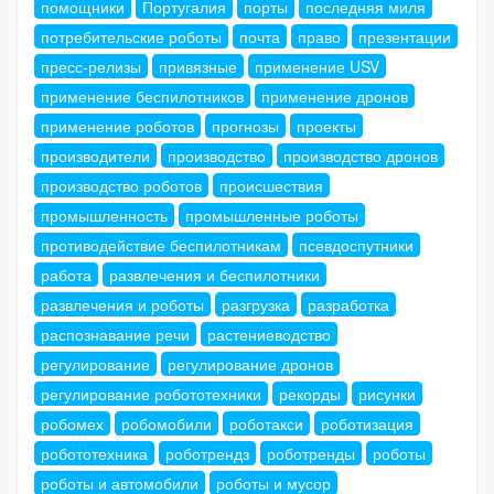
помощники
Португалия
порты
последняя миля
потребительские роботы
почта
право
презентации
пресс-релизы
привязные
применение USV
применение беспилотников
применение дронов
применение роботов
прогнозы
проекты
производители
производство
производство дронов
производство роботов
происшествия
промышленность
промышленные роботы
противодействие беспилотникам
псевдоспутники
работа
развлечения и беспилотники
развлечения и роботы
разгрузка
разработка
распознавание речи
растениеводство
регулирование
регулирование дронов
регулирование робототехники
рекорды
рисунки
робомех
робомобили
роботакси
роботизация
робототехника
роботрендз
роботренды
роботы
роботы и автомобили
роботы и мусор