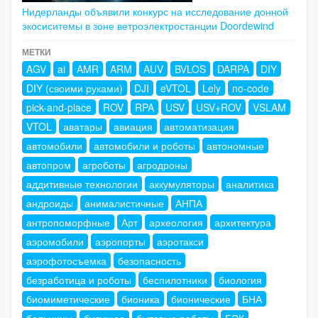
Нидерланды объявили конкурс на исследование донной
экосиситемы в зоне ветроэлектростанции Doordewind
МЕТКИ
AGV
ai
AMR
ARM
AUV
BVLOS
DARPA
DIY
DIY (своими руками)
DJI
eVTOL
Lely
no-code
pick-and-place
ROV
RPA
USV
USV+ROV
VSLAM
VTOL
аватары
авиация
автоматизация
автомобили
автомобили и роботы
автономные
автопром
агроботы
агродроны
аддитивные технологии
аккумуляторы
аналитика
андроиды
анималистичные
АНПА
антропоморфные
Арт
археология
архитектура
аэромобили
аэропорты
аэротакси
аэрофотосъемка
безопасность
безработица и роботы
беспилотники
биология
биомиметические
бионика
бионические
БНА