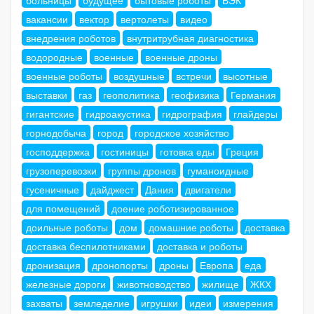
больницы
будущее
бытовые роботы
БЭК
вакансии
вектор
вертолеты
видео
внедрения роботов
внутритрубная диагностика
водородные
военные
военные дроны
военные роботы
воздушные
встречи
высотные
выставки
газ
геополитика
геофизика
Германия
гигантские
гидроакустика
гидрография
глайдеры
горнодобыча
город
городское хозяйство
господдержка
гостиницы
готовка еды
Греция
грузоперевозки
группы дронов
гуманоидные
гусеничные
дайджест
Дания
двигатели
для помещений
доение роботизированное
доильные роботы
дом
домашние роботы
доставка
доставка беспилотниками
доставка и роботы
дронизация
дронопорты
дроны
Европа
еда
железные дороги
животноводство
жилище
ЖКХ
захваты
земледелие
игрушки
идеи
измерения